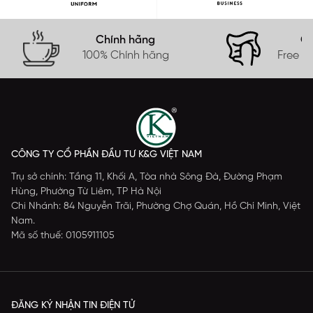
Chính hãng
Gi
100% Chính hãng
Free s
CÔNG TY CỔ PHẦN ĐẦU TƯ K&G VIỆT NAM
Trụ sở chính: Tầng 11, Khối A, Tòa nhà Sông Đà, Đường Phạm
Hùng, Phường Từ Liêm, TP Hà Nội
Chi Nhánh: 84 Nguyễn Trãi, Phường Chợ Quán, Hồ Chí Minh, Việt
Nam.
Mã số thuế: 0105911105
ĐĂNG KÝ NHẬN TIN ĐIỆN TỬ