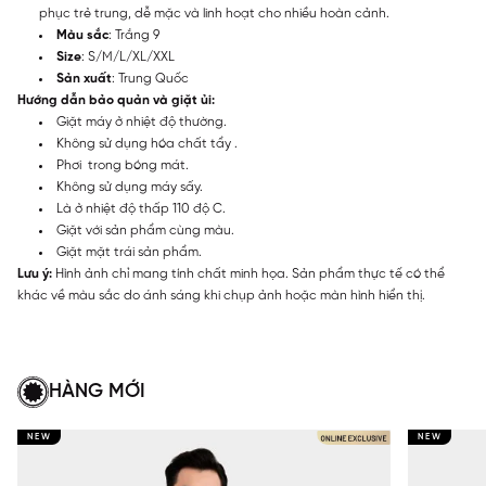
phục trẻ trung, dễ mặc và linh hoạt cho nhiều hoàn cảnh.
Màu sắc
: Trắng 9
Size
: S/M/L/XL/XXL
Sản xuất
: Trung Quốc
Hướng dẫn bảo quản và giặt ủi:
Giặt máy ở nhiệt độ thường.
Không sử dụng hóa chất tẩy .
Phơi trong bóng mát.
Không sử dụng máy sấy.
Là ở nhiệt độ thấp 110 độ C.
Giặt với sản phẩm cùng màu.
Giặt mặt trái sản phẩm.
Lưu ý:
Hình ảnh chỉ mang tính chất minh họa. Sản phẩm thực tế có thể
khác về màu sắc do ánh sáng khi chụp ảnh hoặc màn hình hiển thị.
HÀNG MỚI
NEW
NEW