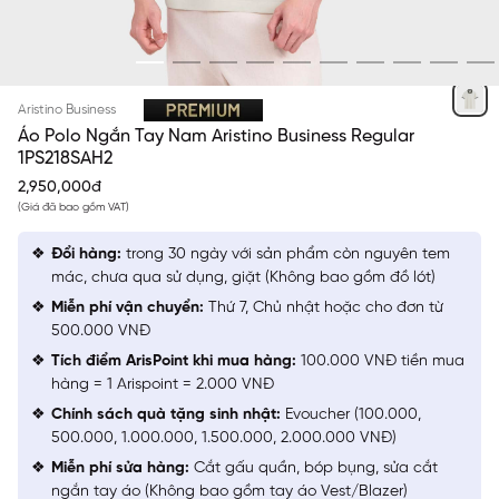
TRẮNG 9
Aristino Business
Áo Polo Ngắn Tay Nam Aristino Business Regular
1PS218SAH2
2,950,000đ
(Giá đã bao gồm VAT)
Đổi hàng:
trong 30 ngày với sản phẩm còn nguyên tem
mác, chưa qua sử dụng, giặt (Không bao gồm đồ lót)
Miễn phí vận chuyển:
Thứ 7, Chủ nhật hoặc cho đơn từ
500.000 VNĐ
Tích điểm ArisPoint khi mua hàng:
100.000 VNĐ tiền mua
hàng = 1 Arispoint = 2.000 VNĐ
Chính sách quà tặng sinh nhật:
Evoucher (100.000,
500.000, 1.000.000, 1.500.000, 2.000.000 VNĐ)
Miễn phí sửa hàng:
Cắt gấu quần, bóp bụng, sửa cắt
ngắn tay áo (Không bao gồm tay áo Vest/Blazer)