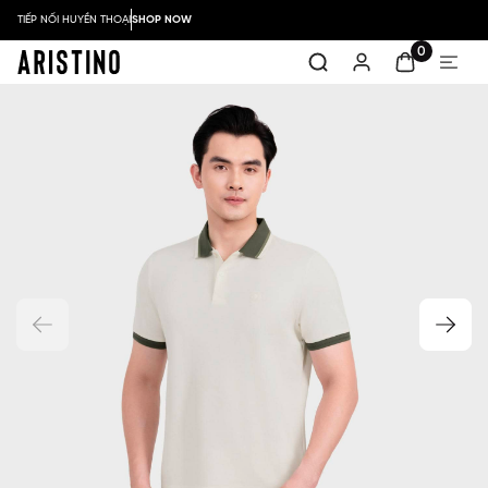
TIẾP NỐI HUYỀN THOẠI
SHOP NOW
0