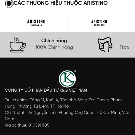
CÁC THƯƠNG HIỆU THUỘC ARISTINO
Chính hãng
Gi
100% Chính hãng
Free s
CÔNG TY CỔ PHẦN ĐẦU TƯ K&G VIỆT NAM
Trụ sở chính: Tầng 11, Khối A, Tòa nhà Sông Đà, Đường Phạm
Hùng, Phường Từ Liêm, TP Hà Nội
Chi Nhánh: 84 Nguyễn Trãi, Phường Chợ Quán, Hồ Chí Minh, Việt
Nam.
Mã số thuế: 0105911105