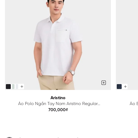
Aristino
Áo Polo Ngắn Tay Nam Aristino Regular
Áo B
APS615EDP01
700,000₫