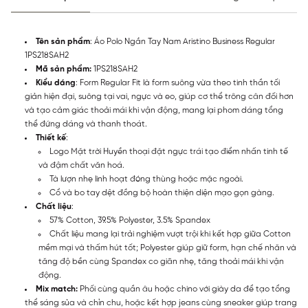
Tên sản phẩm
: Áo Polo Ngắn Tay Nam Aristino Business Regular
1PS218SAH2
Mã sản phẩm:
1PS218SAH2
Kiểu dáng
: Form Regular Fit là form suông vừa theo tinh thần tối
giản hiện đại, suông tại vai, ngực và eo, giúp cơ thể trông cân đối hơn
và tạo cảm giác thoải mái khi vận động, mang lại phom dáng tổng
thể đứng dáng và thanh thoát.
Thiết kế
:
Logo Mặt trời Huyền thoại đặt ngực trái tạo điểm nhấn tinh tế
và đậm chất văn hoá.
Tà lượn nhẹ linh hoạt đóng thùng hoặc mặc ngoài.
Cổ và bo tay dệt đồng bộ hoàn thiện diện mạo gọn gàng.
Chất liệu
:
57% Cotton, 39.5% Polyester, 3.5% Spandex
Chất liệu mang lại trải nghiệm vượt trội khi kết hợp giữa Cotton
mềm mại và thấm hút tốt; Polyester giúp giữ form, hạn chế nhăn và
tăng độ bền cùng Spandex co giãn nhẹ, tăng thoải mái khi vận
động.
Mix match:
Phối cùng quần âu hoặc chino với giày da để tạo tổng
thể sáng sủa và chỉn chu, hoặc kết hợp jeans cùng sneaker giúp trang