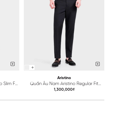
Aristino
 Slim Fit
Quần Âu Nam Aristino Regular Fit
Quầ
ATR203S0H2
1,300,000₫