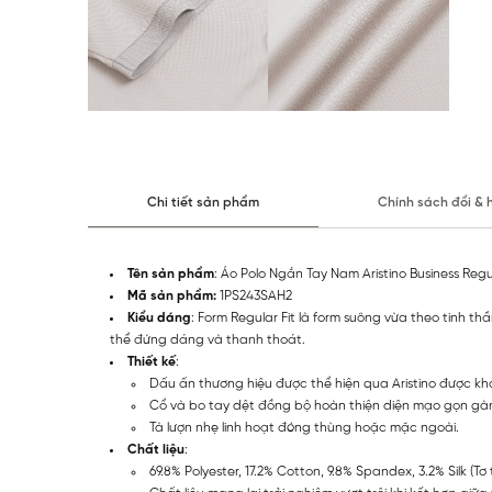
Chi tiết sản phẩm
Chính sách đổi & 
Tên sản phẩm
: Áo Polo Ngắn Tay Nam Aristino Business Reg
Mã sản phẩm:
1PS243SAH2
Kiểu dáng
: Form Regular Fit là form suông vừa theo tinh t
thể đứng dáng và thanh thoát.
Thiết kế
:
Dấu ấn thương hiệu được thể hiện qua Aristino được khắ
Cổ và bo tay dệt đồng bộ hoàn thiện diện mạo gọn gà
Tà lượn nhẹ linh hoạt đóng thùng hoặc mặc ngoài.
Chất liệu
:
69.8% Polyester, 17.2% Cotton, 9.8% Spandex, 3.2% Silk (Tơ