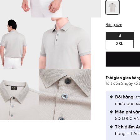
Bảng size
S
XXL
Thời gian giao hàn
Từ 3 đến 5 ngày kể
Đổi hàng:
tr
chưa qua sử
Miễn phí vậ
500.000 V
Tích điểm Ar
hàng = 1 Ari