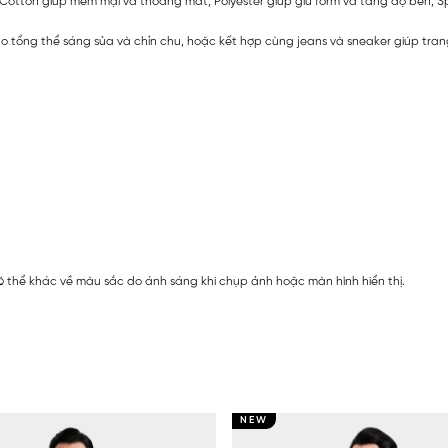
ữa Cotton giúp mềm mại và thoáng mát, Polyester giúp giữ form và tăng độ bền, S
o tổng thể sáng sủa và chỉn chu, hoặc kết hợp cùng jeans và sneaker giúp tran
 thể khác về màu sắc do ánh sáng khi chụp ảnh hoặc màn hình hiển thị.
NEW