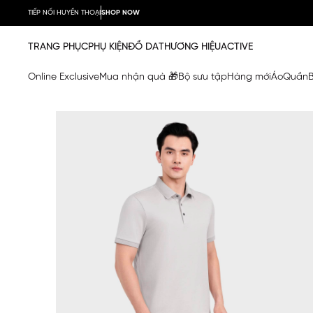
TIẾP NỐI HUYỀN THOẠI
SHOP NOW
TRANG PHỤC
PHỤ KIỆN
ĐỒ DA
THƯƠNG HIỆU
ACTIVE
Online Exclusive
Mua nhận quà 🎁
Bộ sưu tập
Hàng mới
Áo
Quần