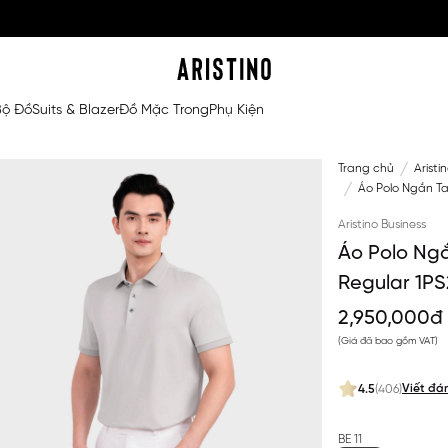
Bộ Đồ
Suits & Blazer
Đồ Mặc Trong
Phụ Kiện
Trang chủ
Aristi
Áo Polo Ngắn Ta
Aristino Business
Áo Polo Ngắ
Regular 1P
2,950,000đ
(Giá đã bao gồm VAT)
Viết đá
4.5
(406)
BE 11