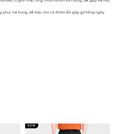
pandex co giãn nhẹ, tăng thoải mái khi vận động, Silk giúp bề mặt
g phục trẻ trung, dễ mặc cho cả đi làm lẫn gặp gỡ hằng ngày.
NEW
NEW