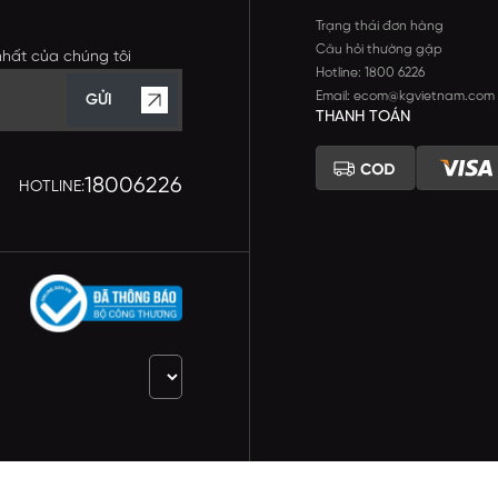
Trạng thái đơn hàng
Câu hỏi thường gặp
nhất của chúng tôi
Hotline: 1800 6226
Email: ecom@kgvietnam.com
GỬI
THANH TOÁN
18006226
HOTLINE: