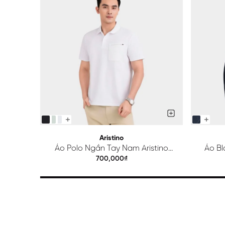
Aristino
Áo Polo Ngắn Tay Nam Aristino
Áo Bl
Regular APS615EDP01
700,000₫