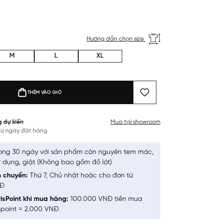
Hướng dẫn chọn size
M
L
XL
THÊM VÀO GIỎ
g dự kiến
Mua tại showroom
 từ ngày đặt hàng
ong 30 ngày với sản phẩm còn nguyên tem mác,
 dụng, giặt (Không bao gồm đồ lót)
n chuyển:
Thứ 7, Chủ nhật hoặc cho đơn từ
NĐ
isPoint khi mua hàng:
100.000 VNĐ tiền mua
spoint = 2.000 VNĐ