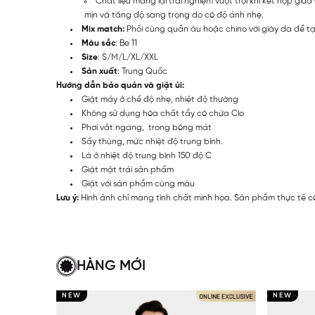
Chất liệu mang lại trải nghiệm vượt trội khi kết hợp gi
mịn và tăng độ sang trọng do có độ ánh nhẹ.
Mix match:
Phối cùng quần âu hoặc chino với giày da để tạ
Màu sắc
: Be 11
Size
: S/M/L/XL/XXL
Sản xuất
: Trung Quốc
Hướng dẫn bảo quản và giặt ủi:
Giặt máy ở chế độ nhẹ, nhiệt độ thường
Không sử dụng hóa chất tẩy có chứa Clo
Phơi vắt ngang, trong bóng mát
Sấy thùng, mức nhiệt độ trung bình.
Là ở nhiệt độ trung bình 150 độ C
Giặt mặt trái sản phẩm
Giặt với sản phẩm cùng màu
Lưu ý:
Hình ảnh chỉ mang tính chất minh họa. Sản phẩm thực tế có
HÀNG MỚI
NEW
NEW