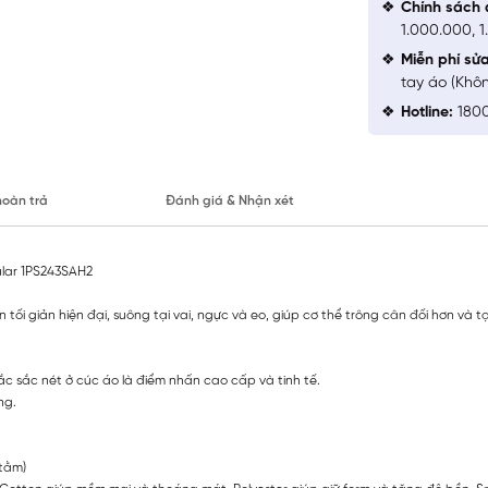
Chính sách 
1.000.000, 
Miễn phí sử
tay áo (Khô
Hotline:
1800
hoàn trả
Đánh giá & Nhận xét
ular 1PS243SAH2
hần tối giản hiện đại, suông tại vai, ngực và eo, giúp cơ thể trông cân đối hơn 
c sắc nét ở cúc áo là điểm nhấn cao cấp và tinh tế.
ng.
 tằm)