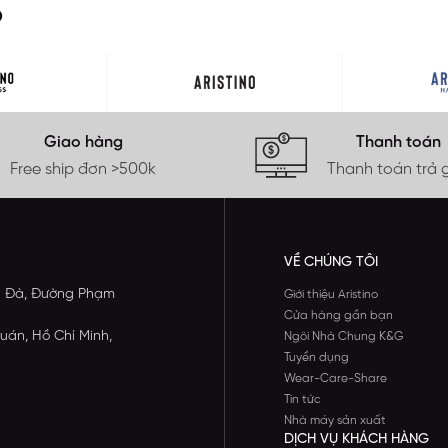
O
Giao hàng
Thanh toán
Free ship đơn >500k
Thanh toán trả 
VỀ CHÚNG TÔI
ông Đà, Đường Phạm
Giới thiệu Aristino
Cửa hàng gần bạn
uán, Hồ Chí Minh,
Ngôi Nhà Chung K&G
Tuyển dụng
Wear-Care-Share
Tin tức
Nhà máy sản xuất
DỊCH VỤ KHÁCH HÀNG