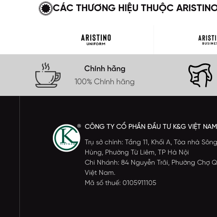
CÁC THƯƠNG HIỆU THUỘC ARISTIN
Chính hãng
100% Chính hãng
CÔNG TY CỔ PHẦN ĐẦU TƯ K&G VIỆT NAM
Trụ sở chính: Tầng 11, Khối A, Tòa nhà S
Hùng, Phường Từ Liêm, TP Hà Nội
Chi Nhánh: 84 Nguyễn Trãi, Phường Chợ Q
Việt Nam.
Mã số thuế: 0105911105