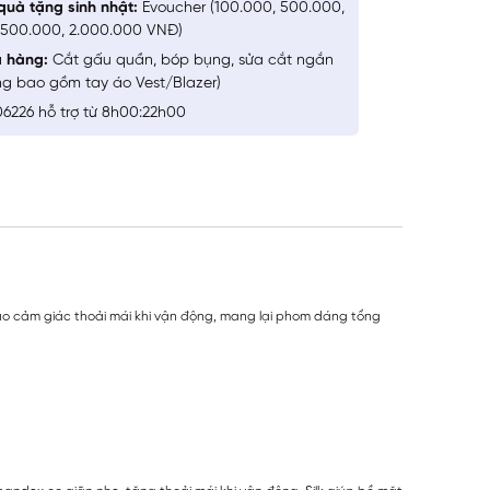
quà tặng sinh nhật:
Evoucher (100.000, 500.000,
1.500.000, 2.000.000 VNĐ)
a hàng:
Cắt gấu quần, bóp bụng, sửa cắt ngắn
ng bao gồm tay áo Vest/Blazer)
6226 hỗ trợ từ 8h00:22h00
và tạo cảm giác thoải mái khi vận động, mang lại phom dáng tổng