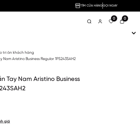
TÌM CỬA HÀNG
GỌI NGAY
0
0
no tri ân khách hàng
y Nam Aristino Business Regular 1PS243SAH2
n Tay Nam Aristino Business
S243SAH2
nh giá