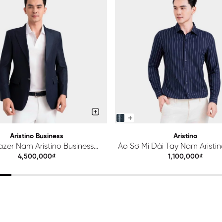
Aristino Business
Aristino
azer Nam Aristino Business
Áo Sơ Mi Dài Tay Nam Aristino
Premio 1BZ201S0H2
ALS425S0H2
4,500,000₫
1,100,000₫