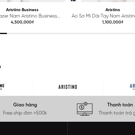
Aristino Business
Aristino
azer Nam Aristino Business
Áo Sơ Mi Dài Tay Nam Aristino
Premio 1BZ201S0H2
ALS425S0H2
4,500,000₫
1,100,000₫
O
Giao hàng
Thanh toán
Free ship đơn >500k
Thanh toán trả 