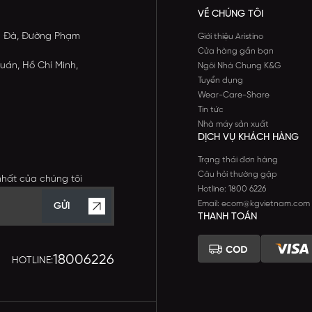
VỀ CHÚNG TÔI
ông Đà, Đường Phạm
Giới thiệu Aristino
Cửa hàng gần bạn
uán, Hồ Chí Minh,
Ngôi Nhà Chung K&G
Tuyển dụng
Wear-Care-Share
Tin tức
Nhà máy sản xuất
DỊCH VỤ KHÁCH HÀNG
Trạng thái đơn hàng
Câu hỏi thường gặp
nhất của chúng tôi
Hotline: 1800 6226
Email: ecom@kgvietnam.com
GỬI
THANH TOÁN
18006226
HOTLINE: