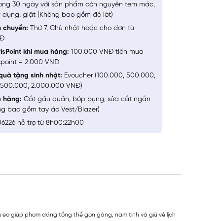
ong 30 ngày với sản phẩm còn nguyên tem mác,
 dụng, giặt (Không bao gồm đồ lót)
n chuyển:
Thứ 7, Chủ nhật hoặc cho đơn từ
NĐ
isPoint khi mua hàng:
100.000 VNĐ tiền mua
spoint = 2.000 VNĐ
quà tặng sinh nhật:
Evoucher (100.000, 500.000,
1.500.000, 2.000.000 VNĐ)
a hàng:
Cắt gấu quần, bóp bụng, sửa cắt ngắn
ng bao gồm tay áo Vest/Blazer)
6226 hỗ trợ từ 8h00:22h00
ng eo giúp phom dáng tổng thể gọn gàng, nam tính và giữ vẻ lịch