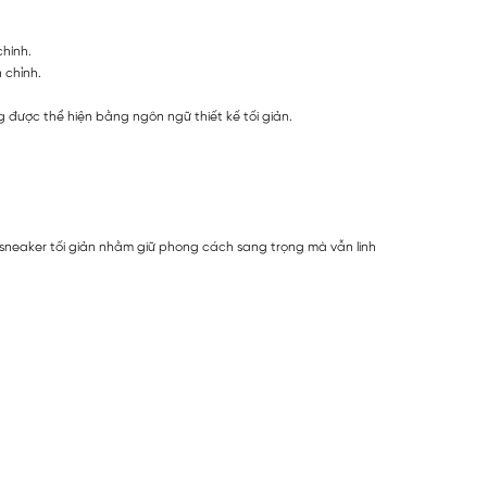
chính.
 chỉnh.
ng được thể hiện bằng ngôn ngữ thiết kế tối giản.
 sneaker tối giản nhằm giữ phong cách sang trọng mà vẫn linh