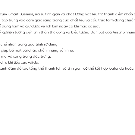
xury, Smart Business, nơi sự tinh giản và chất lượng vật liệu trở thành điểm nhấn 
n, tập trung vào cảm giác sang trọng của chất liệu và cấu trúc form dáng chuẩn
cổ đứng form và giữ được vẻ lịch lãm ngay cả khi mặc casual.
tế, gợi liên tưởng đến tinh thần thủ công và biểu tượng Đan Lát của Aristino như
n chế nhăn trong quá trình sử dụng.
, giúp bề mặt vải chắc chắn nhưng vẫn nhẹ.
m mại và sang trọng đặc trưng.
ịu khi tiếp xúc với da.
nh đậm để tạo tổng thể thanh lịch và tinh gọn; có thể kết hợp loafer da hoặc