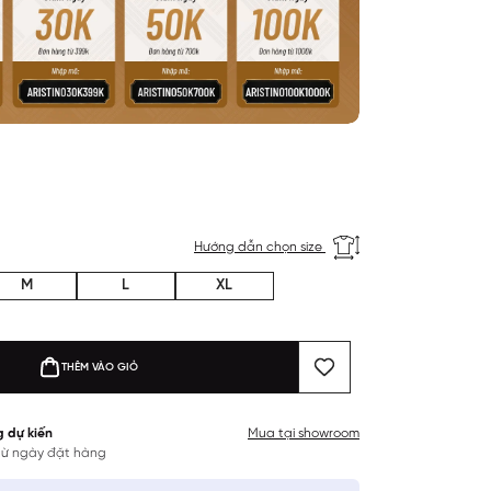
Hướng dẫn chọn size
M
L
XL
THÊM VÀO GIỎ
g dự kiến
Mua tại showroom
 từ ngày đặt hàng