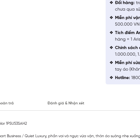
Đổi hàng:
tr
chưa qua sử
Miễn phí vậ
500.000 V
Tích điểm Ar
hàng = 1 Ari
Chính sách 
1.000.000, 
Miễn phí sử
tay áo (Khô
Hotline:
1800
hoàn trả
Đánh giá & Nhận xét
ular 1PSU53SAH2
Smart Business / Quiet Luxury, phần vai và ngực vừa vặn, thân áo suông nhẹ xuố