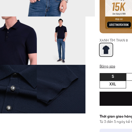
XANH TÍM THAN 8
Bảng size
S
XXL
Thời gian giao hàn
Từ 3 đến 5 ngày kể