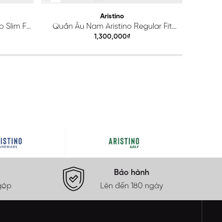
Aristino
 Slim Fit
Quần Âu Nam Aristino Regular Fit
Quầ
ATR203S0H2
1,300,000₫
Bảo hành
góp
Lên đến 180 ngày