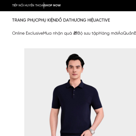
TIẾP NỐI HUYỀN THOẠI
SHOP NOW
TRANG PHỤC
PHỤ KIỆN
ĐỒ DA
THƯƠNG HIỆU
ACTIVE
Online Exclusive
Mua nhận quà 🎁
Bộ sưu tập
Hàng mới
Áo
Quần