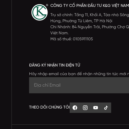
CÔNG TY CỔ PHẦN ĐẦU TƯ K&G VIỆT NAM
Trụ sở chính: Tầng 11, Khối A, Tòa nhà S
Hùng, Phường Từ Liêm, TP Hà Nội
Chi Nhánh: 84 Nguyễn Trãi, Phường Chợ Q
Việt Nam.
Mã số thuế: 0105911105
ĐĂNG KÝ NHẬN TIN ĐIỆN TỬ
Hãy nhập email của bạn để nhận những tin tức mới 
THEO DÕI CHÚNG TÔI