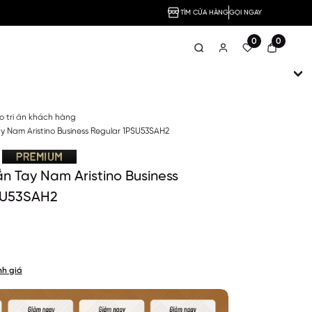
TÌM CỬA HÀNG
GỌI NGAY
0
0
no tri ân khách hàng
y Nam Aristino Business Regular 1PSU53SAH2
n Tay Nam Aristino Business
SU53SAH2
nh giá