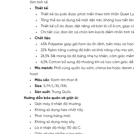
lãm tinh tế.
Thiết kế
:
Thiết kế áo polo được phát triển theo tinh thần Quiet Lu
Tổng thể áo sử dụng bề mặt dệt mịn, không họa tiết lớ
Thiết kế cổ áo được dệt riêng với bản lá cổ 6 cm, giúp 
Chi tiết cúc đan lát có chân kim loại là điểm nhấn tinh 
Chất liệu
:
45% Polyester giúp giữ form áo ổn định, bền màu và hạ
22% Nylon tăng cường độ bền và khả năng chịu ma sát
26,5% Silk mang lại độ bóng nhẹ tự nhiên, cảm giác mề
6,5% Cotton bổ sung độ thoáng khí và tạo cảm giác dễ ch
Mix match:
Phối cùng quần âu xám, chinos be hoặc denim xa
hoạt.
Màu sắc
: Xanh tím than 8
Size
: S/M/L/XL/XXL
Sản xuất
: Trung Quốc
Hướng dẫn bảo quản và giặt ủi:
Giặt máy ở nhiệt độ thường.
Không sử dụng hóa chất tẩy .
Phơi trong bóng mát.
Không sử dụng máy sấy.
Là ở nhiệt độ thấp 110 độ C.
Giặt với sản phẩm cùng màu.