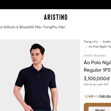
Bộ Đồ
Suits & Blazer
Đồ Mặc Trong
Phụ Kiện
Trang chủ
Aristi
Áo Polo Ngắn Ta
Aristino Business
Áo Polo Ngắ
Regular 1P
3,100,000đ
(Giá đã bao gồm VAT)
Viết đá
4.5
(406)