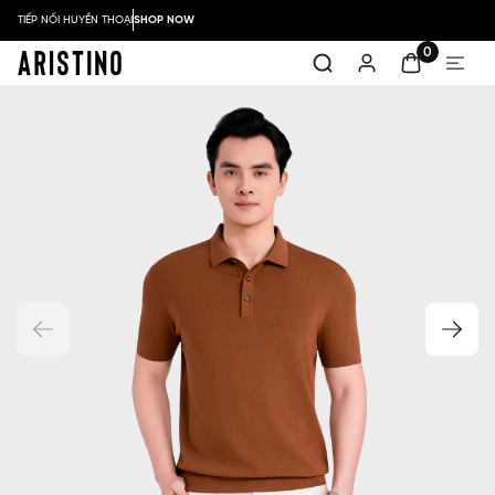
TIẾP NỐI HUYỀN THOẠI
SHOP NOW
0