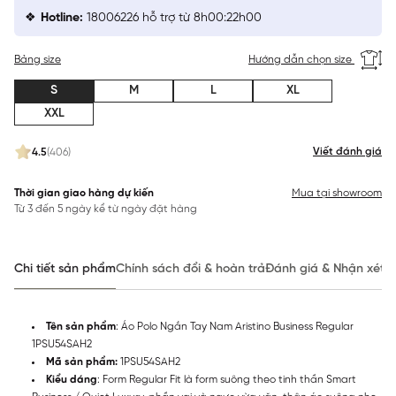
Hotline:
18006226 hỗ trợ từ 8h00:22h00
Bảng size
Hướng dẫn chọn size
S
M
L
XL
XXL
Viết đánh giá
4.5
(406)
Thời gian giao hàng dự kiến
Mua tại showroom
Từ 3 đến 5 ngày kể từ ngày đặt hàng
Chi tiết sản phẩm
Chính sách đổi & hoàn trả
Đánh giá & Nhận xét
Tên sản phẩm
: Áo Polo Ngắn Tay Nam Aristino Business Regular
1PSU54SAH2
Mã sản phẩm:
1PSU54SAH2
Kiểu dáng
: Form Regular Fit là form suông theo tinh thần Smart