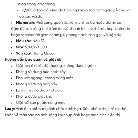
sang trọng đặc trưng.
6,5% Cotton bổ sung độ thoáng khí và tạo cảm giác dễ chịu khi
tiếp xúc với da.
Mix match:
Phối cùng quần âu xám, chinos be hoặc denim xanh
đậm để tạo tổng thể trầm ấm và thanh lịch; có thể kết hợp loafer da
hoặc sneaker tối giản nhằm giữ phong cách tinh gọn và hiện đại.
Màu sắc
: Nâu 32
Size
: S/M/L/XL/XXL
Sản xuất
: Trung Quốc
Hướng dẫn bảo quản và giặt ủi:
Giặt tay ở nhiệt độ thường, không được ngâm
Không sử dụng hóa chất tẩy .
Phơi vắt ngang, trong bóng mát
Không sử dụng máy sấy
Là ở nhiệt độ thấp 110 độ C
Không được giặt khô
Giặt với sản phẩm cùng màu
Lưu ý:
Hình ảnh chỉ mang tính chất minh họa. Sản phẩm thực tế có thể
khác về màu sắc do ánh sáng khi chụp ảnh hoặc màn hình hiển thị.