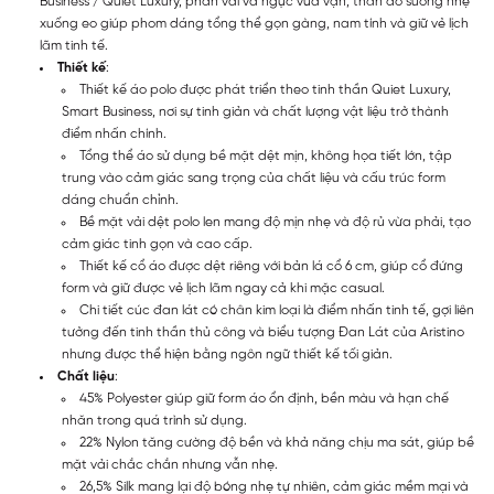
Business / Quiet Luxury, phần vai và ngực vừa vặn, thân áo suông nhẹ
xuống eo giúp phom dáng tổng thể gọn gàng, nam tính và giữ vẻ lịch
lãm tinh tế.
Thiết kế
:
Thiết kế áo polo được phát triển theo tinh thần Quiet Luxury,
Smart Business, nơi sự tinh giản và chất lượng vật liệu trở thành
điểm nhấn chính.
Tổng thể áo sử dụng bề mặt dệt mịn, không họa tiết lớn, tập
trung vào cảm giác sang trọng của chất liệu và cấu trúc form
dáng chuẩn chỉnh.
Bề mặt vải dệt polo len mang độ mịn nhẹ và độ rủ vừa phải, tạo
cảm giác tinh gọn và cao cấp.
Thiết kế cổ áo được dệt riêng với bản lá cổ 6 cm, giúp cổ đứng
form và giữ được vẻ lịch lãm ngay cả khi mặc casual.
Chi tiết cúc đan lát có chân kim loại là điểm nhấn tinh tế, gợi liên
tưởng đến tinh thần thủ công và biểu tượng Đan Lát của Aristino
nhưng được thể hiện bằng ngôn ngữ thiết kế tối giản.
Chất liệu
:
45% Polyester giúp giữ form áo ổn định, bền màu và hạn chế
nhăn trong quá trình sử dụng.
22% Nylon tăng cường độ bền và khả năng chịu ma sát, giúp bề
mặt vải chắc chắn nhưng vẫn nhẹ.
26,5% Silk mang lại độ bóng nhẹ tự nhiên, cảm giác mềm mại và