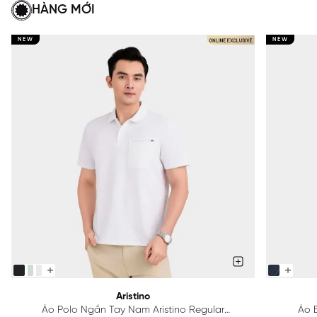
HÀNG MỚI
NEW
NEW
Aristino
Áo Polo Ngắn Tay Nam Aristino Regular
Áo B