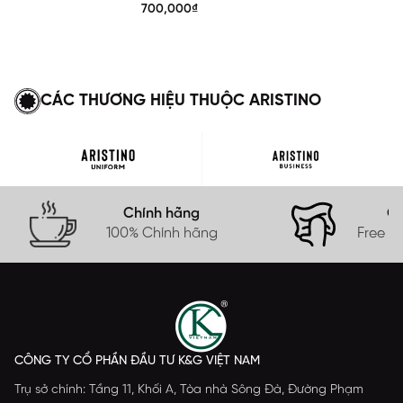
APS615EDP01
700,000₫
CÁC THƯƠNG HIỆU THUỘC ARISTINO
Chính hãng
Gi
100% Chính hãng
Free s
CÔNG TY CỔ PHẦN ĐẦU TƯ K&G VIỆT NAM
Trụ sở chính: Tầng 11, Khối A, Tòa nhà Sông Đà, Đường Phạm