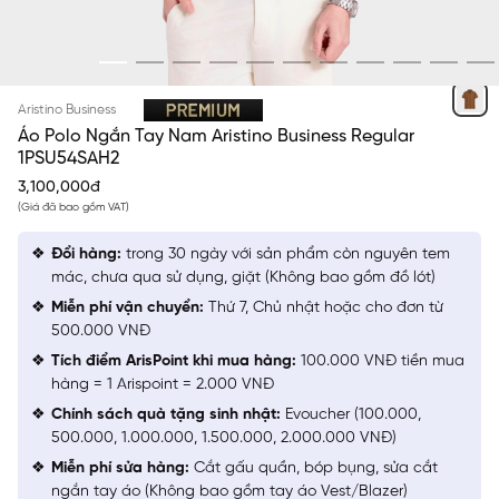
NÂU 32
Aristino Business
Áo Polo Ngắn Tay Nam Aristino Business Regular
1PSU54SAH2
3,100,000đ
(Giá đã bao gồm VAT)
Đổi hàng:
trong 30 ngày với sản phẩm còn nguyên tem
mác, chưa qua sử dụng, giặt (Không bao gồm đồ lót)
Miễn phí vận chuyển:
Thứ 7, Chủ nhật hoặc cho đơn từ
500.000 VNĐ
Tích điểm ArisPoint khi mua hàng:
100.000 VNĐ tiền mua
hàng = 1 Arispoint = 2.000 VNĐ
Chính sách quà tặng sinh nhật:
Evoucher (100.000,
500.000, 1.000.000, 1.500.000, 2.000.000 VNĐ)
Miễn phí sửa hàng:
Cắt gấu quần, bóp bụng, sửa cắt
ngắn tay áo (Không bao gồm tay áo Vest/Blazer)