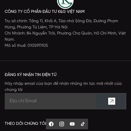
CÔNG TY CỔ PHẦN ĐẦU TƯ K&G VIỆT NAM
Trụ sở chính: Tầng 11, Khối A, Tòa nhà Sông Đà, Đường Phạm
Hùng, Phường Từ Liêm, TP Hà Nội
Chi Nhánh: 84 Nguyễn Trãi, Phường Chợ Quán, Hồ Chí Minh, Việt
Nam.
Mã số thuế: 0105911105
ĐĂNG KÝ NHẬN TIN ĐIỆN TỬ
Hãy nhập email của bạn để nhận những tin tức mới nhất của
chúng tôi
THEO DÕI CHÚNG TÔI