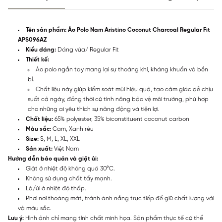
Tên sản phẩm: Áo Polo Nam Aristino Coconut Charcoal Regular Fit
APS096AZ
Kiểu dáng:
Dáng vừa/ Regular Fit
Thiết kế:
Áo polo ngắn tay mang lại sự thoáng khí, kháng khuẩn và bền
bỉ.
Chất liệu này giúp kiểm soát mùi hiệu quả, tạo cảm giác dễ chịu
suốt cả ngày, đồng thời có tính năng bảo vệ môi trường, phù hợp
cho những ai yêu thích sự năng động và tiện lợi.
Chất liệu:
65% polyester, 35% biconstituent coconut carbon
Màu sắc:
Cam, Xanh rêu
Size:
S, M, L, XL, XXL
Sản xuất:
Việt Nam
Hướng dẫn bảo quản và giặt ủi:
Giặt ở nhiệt độ không quá 30°C.
Không sử dụng chất tẩy mạnh.
Là/ủi ở nhiệt độ thấp.
Phơi nơi thoáng mát, tránh ánh nắng trực tiếp để giữ chất lượng vải
và màu sắc.
Lưu ý:
Hình ảnh chỉ mang tính chất minh họa. Sản phẩm thực tế có thể