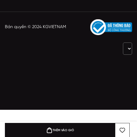
Bản quyền © 2024 KGVIETNAM
THÊM VÀO GIỎ