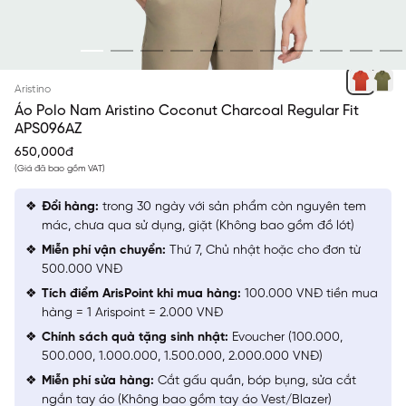
CAM
Aristino
Áo Polo Nam Aristino Coconut Charcoal Regular Fit
APS096AZ
650,000đ
(Giá đã bao gồm VAT)
Đổi hàng:
trong 30 ngày với sản phẩm còn nguyên tem
mác, chưa qua sử dụng, giặt (Không bao gồm đồ lót)
Miễn phí vận chuyển:
Thứ 7, Chủ nhật hoặc cho đơn từ
500.000 VNĐ
Tích điểm ArisPoint khi mua hàng:
100.000 VNĐ tiền mua
hàng = 1 Arispoint = 2.000 VNĐ
Chính sách quà tặng sinh nhật:
Evoucher (100.000,
500.000, 1.000.000, 1.500.000, 2.000.000 VNĐ)
Miễn phí sửa hàng:
Cắt gấu quần, bóp bụng, sửa cắt
ngắn tay áo (Không bao gồm tay áo Vest/Blazer)