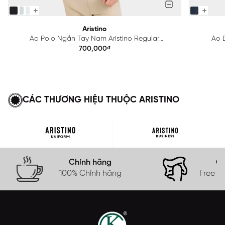
Aristino
Áo Polo Ngắn Tay Nam Aristino Regular
Áo B
APS615EDP01
700,000₫
CÁC THƯƠNG HIỆU THUỘC ARISTINO
Chính hãng
Gi
100% Chính hãng
Free s