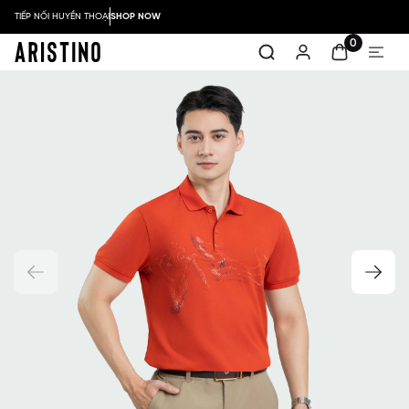
TIẾP NỐI HUYỀN THOẠI
SHOP NOW
0