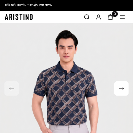
TIẾP NỐI HUYỀN THOẠI
SHOP NOW
0