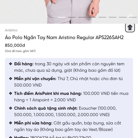
XANH TÍM THAN 8 IN
Aristino
Áo Polo Ngắn Tay Nam Aristino Regular APS226SAH2
850,000đ
(Giá đã bao gồm VAT)
Đổi hàng:
trong 30 ngày với sản phẩm còn nguyên tem
mác, chưa qua sử dụng, giặt (Không bao gồm đồ lót)
Miễn phí vận chuyển:
Thứ 7, Chủ nhật hoặc cho đơn từ
500.000 VNĐ
Tích điểm ArisPoint khi mua hàng:
100.000 VNĐ tiền mua
hàng = 1 Arispoint = 2.000 VNĐ
Chính sách quà tặng sinh nhật:
Evoucher (100.000,
500.000, 1.000.000, 1.500.000, 2.000.000 VNĐ)
Miễn phí sửa hàng:
Cắt gấu quần, bóp bụng, sửa cắt
ngắn tay áo (Không bao gồm tay áo Vest/Blazer)