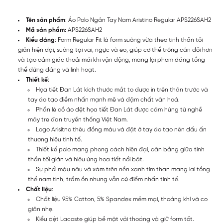
Tên sản phẩm
: Áo Polo Ngắn Tay Nam Aristino Regular APS226SAH2
Mã sản phẩm:
APS226SAH2
Kiểu dáng
: Form Regular Fit là form suông vừa theo tinh thần tối
giản hiện đại, suông tại vai, ngực và eo, giúp cơ thể trông cân đối hơn
và tạo cảm giác thoải mái khi vận động, mang lại phom dáng tổng
thể đứng dáng và linh hoạt.
Thiết kế
:
Họa tiết Đan Lát kích thước mắt to được in trên thân trước và
tay áo tạo điểm nhấn mạnh mẽ và đậm chất văn hoá.
Phần lé cổ áo dệt họa tiết Đan Lát được cảm hứng từ nghề
mây tre đan truyền thống Việt Nam.
Logo Arisitno thêu đồng màu và đặt ở tay áo tạo nên dấu ấn
thương hiệu tinh tế.
Thiết kế polo mang phong cách hiện đại, cân bằng giữa tinh
thần tối giản và hiệu ứng họa tiết nổi bật.
Sự phối màu nâu và xám trên nền xanh tím than mang lại tổng
thể nam tính, trầm ổn nhưng vẫn có điểm nhấn tinh tế.
Chất liệu
:
Chất liệu 95% Cotton, 5% Spandex mềm mại, thoáng khí và co
giãn nhẹ.
Kiểu dệt Lacoste giúp bề mặt vải thoáng và giữ form tốt.