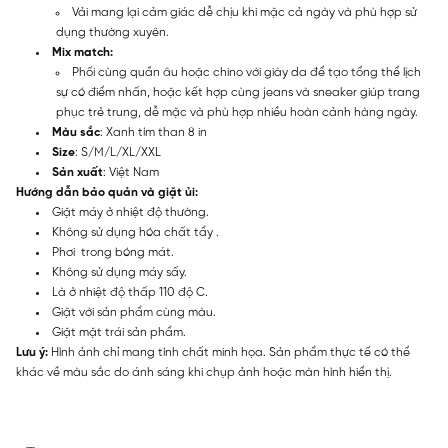
Vải mang lại cảm giác dễ chịu khi mặc cả ngày và phù hợp sử
dụng thường xuyên.
Mix match:
Phối cùng quần âu hoặc chino với giày da để tạo tổng thể lịch
sự có điểm nhấn, hoặc kết hợp cùng jeans và sneaker giúp trang
phục trẻ trung, dễ mặc và phù hợp nhiều hoàn cảnh hàng ngày.
Màu sắc
: Xanh tím than 8 in
Size
: S/M/L/XL/XXL
Sản xuất
: Việt Nam
Hướng dẫn bảo quản và giặt ủi:
Giặt máy ở nhiệt độ thường.
Không sử dụng hóa chất tẩy .
Phơi trong bóng mát.
Không sử dụng máy sấy.
Là ở nhiệt độ thấp 110 độ C.
Giặt với sản phẩm cùng màu.
Giặt mặt trái sản phẩm.
Lưu ý:
Hình ảnh chỉ mang tính chất minh họa. Sản phẩm thực tế có thể
khác về màu sắc do ánh sáng khi chụp ảnh hoặc màn hình hiển thị.