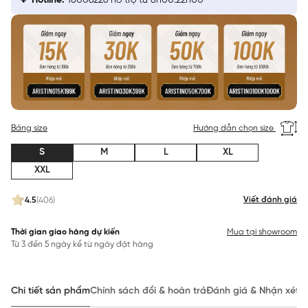
Hotline:
18006226 hỗ trợ từ 8h00:22h00
Bảng size
Hướng dẫn chọn size
S
M
L
XL
XXL
Viết đánh giá
4.5
(406)
Thời gian giao hàng dự kiến
Mua tại showroom
Từ 3 đến 5 ngày kể từ ngày đặt hàng
Chi tiết sản phẩm
Chính sách đổi & hoàn trả
Đánh giá & Nhận xét