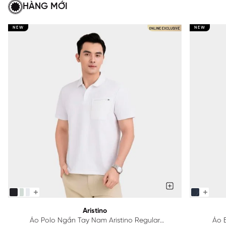
HÀNG MỚI
NEW
NEW
Aristino
Áo Polo Ngắn Tay Nam Aristino Regular
Áo B