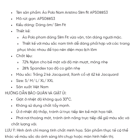
Tên sản phẩm: Áo Polo Nam Aristino Slim fit APS088S3
Mã rút gọn: APS088S3
Kiểu dáng: Dáng ôm/ Slim Fit
Thiết kế:
Áo Polo phom dáng Slim Fit vừa vặn, tôn dáng người mặc.
Thiết kế với màu sắc nam tính dễ dàng phối hợp với các trang
phục khác nhau để tạo nên diện mạo lịch lãm
Chất liệu:
72% Nylon cho bề mặt vải độ mịn mượt, mỏng nhẹ
28% Spandex tạo độ co giãn nhẹ
Màu sắc: Trắng 2 kẻ Jacquard, Xanh cổ vịt 62 kẻ Jacquard
Size: S/ M/ L/ XL/ XXL
Sản xuất Việt Nam
HƯỚNG DẪN BẢO QUẢN VÀ GIẶT ỦI:
Giặt ở nhiệt độ không quá 30°C.
Không sử dụng chất tẩy mạnh.
Ủi ở nhiệt độ thấp, tránh ủi trực tiếp lên bề mặt họa tiết.
Phơi nơi thoáng mát, tránh ánh nắng trực tiếp để giữ màu sắc và
chất lượng vải.
LƯU Ý: Hình ảnh chỉ mang tính chất minh họa. Sản phẩm thực tế có thể
khác về màu sắc do ánh sáng khi chụp hoặc màn hình hiển thị.