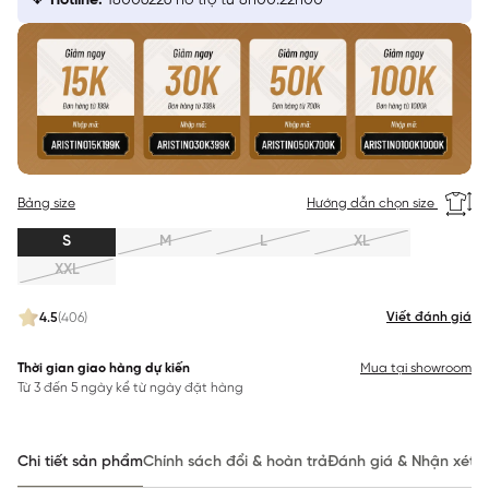
Hotline:
18006226 hỗ trợ từ 8h00:22h00
Bảng size
Hướng dẫn chọn size
S
M
L
XL
XXL
Viết đánh giá
4.5
(406)
Thời gian giao hàng dự kiến
Mua tại showroom
Từ 3 đến 5 ngày kể từ ngày đặt hàng
Chi tiết sản phẩm
Chính sách đổi & hoàn trả
Đánh giá & Nhận xét