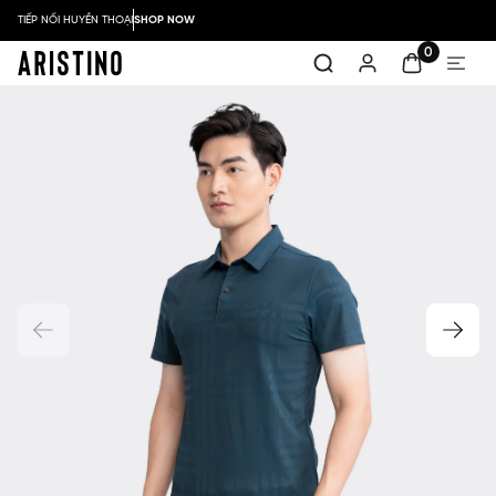
TIẾP NỐI HUYỀN THOẠI
SHOP NOW
0