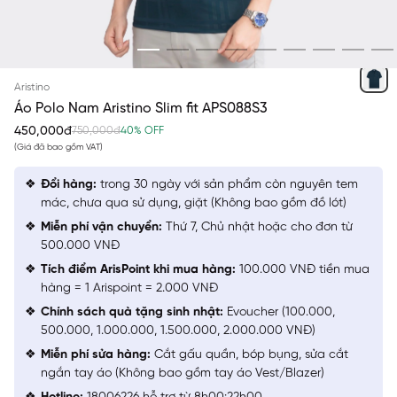
XANH CỔ VỊT
Aristino
Áo Polo Nam Aristino Slim fit APS088S3
450,000đ
750,000đ
40% OFF
(Giá đã bao gồm VAT)
Đổi hàng:
trong 30 ngày với sản phẩm còn nguyên tem
mác, chưa qua sử dụng, giặt (Không bao gồm đồ lót)
Miễn phí vận chuyển:
Thứ 7, Chủ nhật hoặc cho đơn từ
500.000 VNĐ
Tích điểm ArisPoint khi mua hàng:
100.000 VNĐ tiền mua
hàng = 1 Arispoint = 2.000 VNĐ
Chính sách quà tặng sinh nhật:
Evoucher (100.000,
500.000, 1.000.000, 1.500.000, 2.000.000 VNĐ)
Miễn phí sửa hàng:
Cắt gấu quần, bóp bụng, sửa cắt
ngắn tay áo (Không bao gồm tay áo Vest/Blazer)