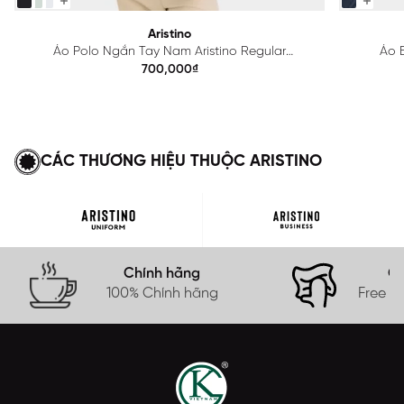
Aristino
Áo Polo Ngắn Tay Nam Aristino Regular
Áo B
APS615EDP01
700,000₫
CÁC THƯƠNG HIỆU THUỘC ARISTINO
Chính hãng
Gi
100% Chính hãng
Free s