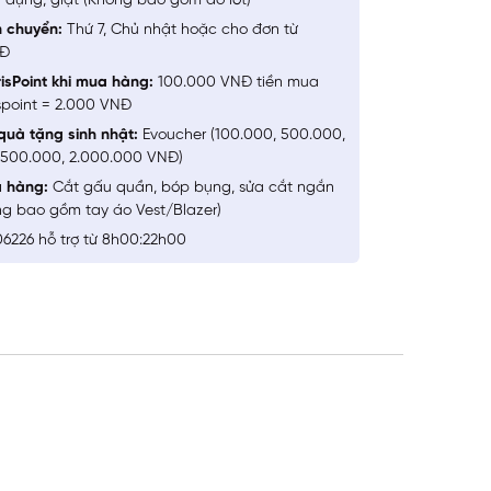
 dụng, giặt (Không bao gồm đồ lót)
n chuyển:
Thứ 7, Chủ nhật hoặc cho đơn từ
NĐ
isPoint khi mua hàng:
100.000 VNĐ tiền mua
spoint = 2.000 VNĐ
quà tặng sinh nhật:
Evoucher (100.000, 500.000,
1.500.000, 2.000.000 VNĐ)
a hàng:
Cắt gấu quần, bóp bụng, sửa cắt ngắn
ng bao gồm tay áo Vest/Blazer)
6226 hỗ trợ từ 8h00:22h00