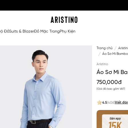
Bộ Đồ
Suits & Blazer
Đồ Mặc Trong
Phụ Kiện
Trang chủ
Aristi
Áo Sơ Mi Bamboo
Aristino
Áo Sơ Mi Ba
750,000đ
(Giá đã bao gồm VAT)
Viết đá
4.5
(406)