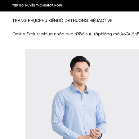
TIẾP NỐI HUYỀN THOẠI
SHOP NOW
TRANG PHỤC
PHỤ KIỆN
ĐỒ DA
THƯƠNG HIỆU
ACTIVE
Online Exclusive
Mua nhận quà 🎁
Bộ sưu tập
Hàng mới
Áo
Quần