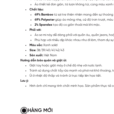
Áo thiết kế đơn giản, tà lượn không túi, cùng màu xanh
Chất liệu:
49% Bamboo
từ sợi tre thiên nhiên mang đến sự thoáng
49% Polyester
giúp áo mỏng nhẹ, có độ trơn trượt, màu s
2% Spandex
tạo độ co giãn thoải mái khi mặc.
Phối với:
Áo sơ mi này dễ dàng phối với quần âu, quần jeans, ho
Phù hợp với nhiều dịp khác nhau như đi làm, tham dự sự k
Màu sắc:
Xanh solid
Size:
38/39/40/41/42/43
Sản xuất:
Việt Nam
Hướng dẫn bảo quản và giặt ủi:
Giặt tay hoặc giặt máy ở chế độ nhẹ với nước lạnh.
Tránh sử dụng chất tẩy rửa mạnh và phơi nơi khô thoáng, t
Ủi ở nhiệt độ thấp và tránh ủi trực tiếp lên họa tiết.
Lưu ý:
Hình ảnh chỉ mang tính chất minh họa. Sản phẩm thực tế c
HÀNG MỚI