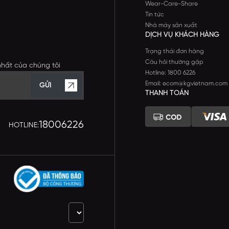
Wear-Care-Share
Tin tức
Nhà máy sản xuất
DỊCH VỤ KHÁCH HÀNG
Trạng thái đơn hàng
Câu hỏi thường gặp
nhất của chúng tôi
Hotline: 1800 6226
Email: ecom@kgvietnam.com
GỬI
THANH TOÁN
18006226
HOTLINE: