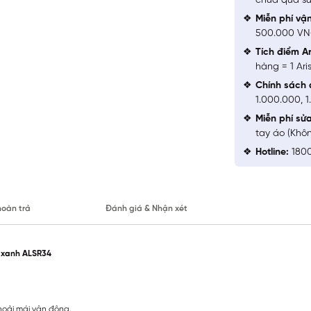
chưa qua sử
Miễn phí vậ
500.000 V
Tích điểm Ar
hàng = 1 Ari
Chính sách 
1.000.000, 
Miễn phí sử
tay áo (Khô
Hotline:
1800
hoàn trả
Đánh giá & Nhận xét
u xanh ALSR34
hoải mái vận động.