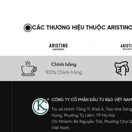
CÁC THƯƠNG HIỆU THUỘC ARISTIN
Chính hãng
100% Chính hãng
CÔNG TY CỔ PHẦN ĐẦU TƯ K&G VIỆT NAM
Trụ sở chính: Tầng 11, Khối A, Tòa nhà S
Hùng, Phường Từ Liêm, TP Hà Nội
Chi Nhánh: 84 Nguyễn Trãi, Phường Chợ Q
Việt Nam.