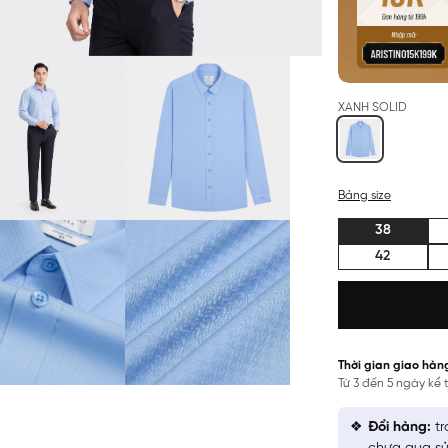
XANH SOLID
Bảng size
38
42
Thời gian giao hàn
Từ 3 đến 5 ngày kể
Đổi hàng:
tr