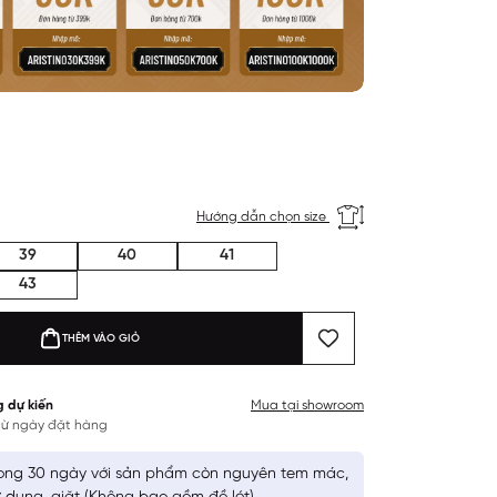
Hướng dẫn chọn size
39
40
41
43
THÊM VÀO GIỎ
g dự kiến
Mua tại showroom
 từ ngày đặt hàng
ong 30 ngày với sản phẩm còn nguyên tem mác,