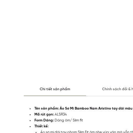
Chi tiết sản phẩm
Chính sách đổi & 
Tên sản phẩm: Áo Sơ Mi Bamboo Nam Aristino tay dài mà
Mã rút gọn:
ALSR34
Form Dáng:
Dáng ôm/ Slim fit
Thiết kế:
Áo sơ mi dài tay phom Slim Fit ôm nhẹ vừa vặn mà vẫn t