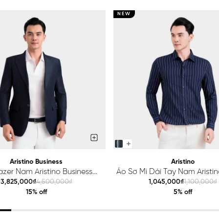
NEW
Aristino Business
Aristino
azer Nam Aristino Business
Áo Sơ Mi Dài Tay Nam Aristino
Premio 1BZ201S0H2
ALS425S0H2
3,825,000₫
4,500,000₫
1,045,000₫
1,100,000₫
15% off
5% off