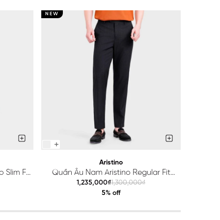
NEW
NEW
Aristino
 Slim Fit
Quần Âu Nam Aristino Regular Fit
Quầ
ATR203S0H2
1,235,000₫
1,300,000₫
5% off