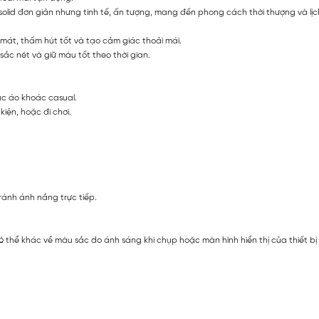
 solid đơn giản nhưng tinh tế, ấn tượng, mang đến phong cách thời thượng và lị
 mát, thấm hút tốt và tạo cảm giác thoải mái.
ắc nét và giữ màu tốt theo thời gian.
ặc áo khoác casual.
iện, hoặc đi chơi.
ránh ánh nắng trực tiếp.
ó thể khác về màu sắc do ánh sáng khi chụp hoặc màn hình hiển thị của thiết b