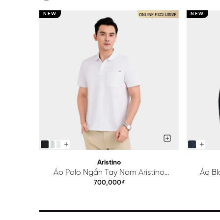
NEW
NEW
Aristino
Áo Polo Ngắn Tay Nam Aristino
Áo Bl
Regular APS615EDP01
700,000₫