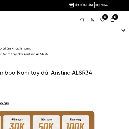
TÌM CỬA HÀNG
GỌI NGAY
0
0
no tri ân khách hàng
 Nam tay dài Aristino ALSR34
mboo Nam tay dài Aristino ALSR34
nh giá