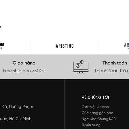
O
Giao hàng
Thanh toán
Free ship đơn >500k
Thanh toán trả 
VỀ CHÚNG TÔI
ông Đà, Đường Phạm
Giới thiệu Aristino
Cửa hàng gần bạn
uán, Hồ Chí Minh,
Ngôi Nhà Chung K&G
Tuyển dụng