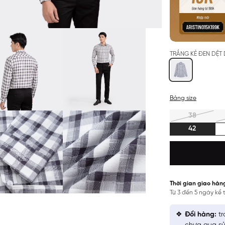
TRẮNG KẺ ĐEN DỆT
Bảng size
38
42
Thời gian giao hàn
Từ 3 đến 5 ngày kể
Đổi hàng:
tr