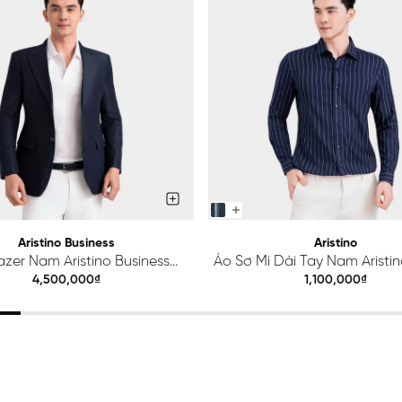
Aristino Business
Aristino
azer Nam Aristino Business
Áo Sơ Mi Dài Tay Nam Aristino
Premio 1BZ201S0H2
ALS425S0H2
4,500,000₫
1,100,000₫