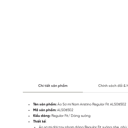
Chi tiết sản phẩm
Chính sách đổi & 
Tên sản phẩm:
Áo Sơ mi Nam Aristino Regular Fit ALS08502
Mã sản phẩm:
ALS08502
Kiểu dáng:
Regular Fit/ Dáng suông
Thiết kế
:
Áo sơ mi dài tay phom dáng Regular Fit suông nhẹ, phù 