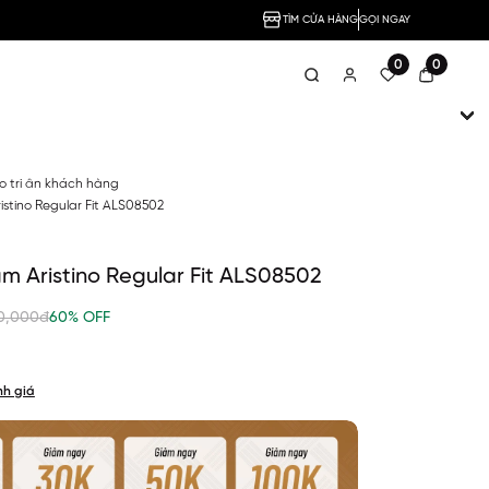
TÌM CỬA HÀNG
GỌI NGAY
0
0
no tri ân khách hàng
istino Regular Fit ALS08502
m Aristino Regular Fit ALS08502
0,000đ
60% OFF
nh giá