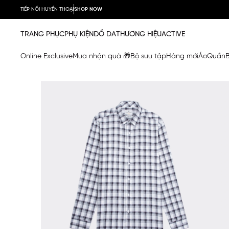
TIẾP NỐI HUYỀN THOẠI
SHOP NOW
TRANG PHỤC
PHỤ KIỆN
ĐỒ DA
THƯƠNG HIỆU
ACTIVE
Online Exclusive
Mua nhận quà 🎁
Bộ sưu tập
Hàng mới
Áo
Quần