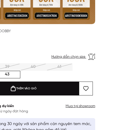
 DOBBY
Hướng dẫn chọn size
39
40
41
43
THÊM VÀO GIỎ
g dự kiến
Mua tại showroom
 từ ngày đặt hàng
ong 30 ngày với sản phẩm còn nguyên tem mác,