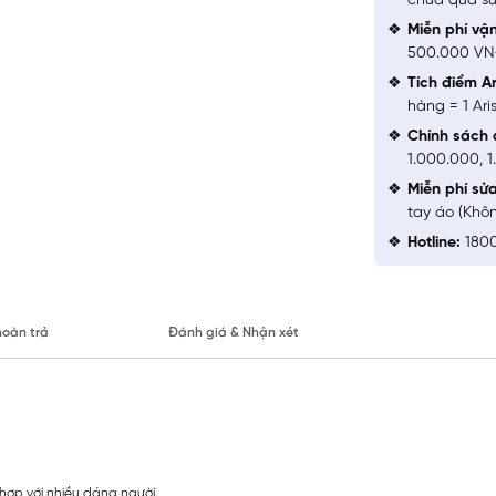
chưa qua sử
Miễn phí vậ
500.000 V
Tích điểm Ar
hàng = 1 Ari
Chính sách 
1.000.000, 
Miễn phí sử
tay áo (Khô
Hotline:
1800
hoàn trả
Đánh giá & Nhận xét
hợp với nhiều dáng người.