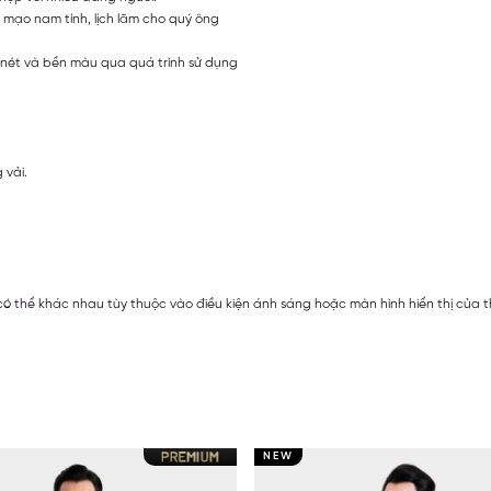
iện mạo nam tính, lịch lãm cho quý ông
c nét và bền màu qua quá trình sử dụng
 vải.
ó thể khác nhau tùy thuộc vào điều kiện ánh sáng hoặc màn hình hiển thị của t
NEW