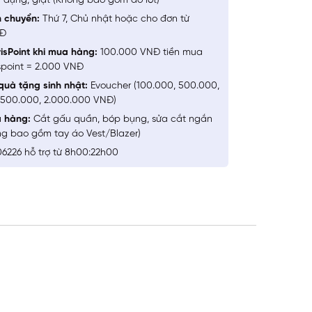
 dụng, giặt (Không bao gồm đồ lót)
n chuyển:
Thứ 7, Chủ nhật hoặc cho đơn từ
NĐ
isPoint khi mua hàng:
100.000 VNĐ tiền mua
spoint = 2.000 VNĐ
quà tặng sinh nhật:
Evoucher (100.000, 500.000,
1.500.000, 2.000.000 VNĐ)
a hàng:
Cắt gấu quần, bóp bụng, sửa cắt ngắn
ng bao gồm tay áo Vest/Blazer)
6226 hỗ trợ từ 8h00:22h00