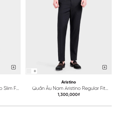
Aristino
 Slim Fit
Quần Âu Nam Aristino Regular Fit
Quầ
ATR203S0H2
1,300,000₫