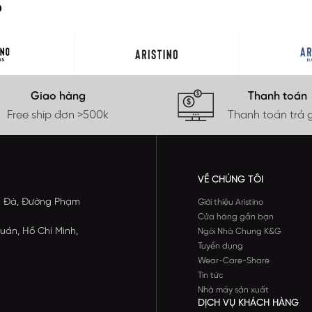
O
Giao hàng
Thanh toán
Free ship đơn >500k
Thanh toán trả 
VỀ CHÚNG TÔI
ông Đà, Đường Phạm
Giới thiệu Aristino
Cửa hàng gần bạn
uán, Hồ Chí Minh,
Ngôi Nhà Chung K&G
Tuyển dụng
Wear-Care-Share
Tin tức
Nhà máy sản xuất
DỊCH VỤ KHÁCH HÀNG