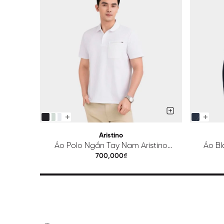
Aristino
Áo Polo Ngắn Tay Nam Aristino
Áo Bl
Regular APS615EDP01
700,000₫