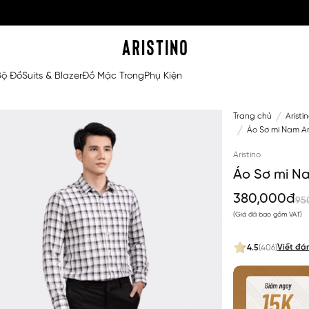
Bộ Đồ
Suits & Blazer
Đồ Mặc Trong
Phụ Kiện
Trang chủ
Aristi
Áo Sơ mi Nam Ar
Aristino
Áo Sơ mi Na
380,000đ
95
(Giá đã bao gồm VAT)
Viết đá
4.5
(406)