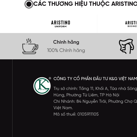
CÁC THƯƠNG HIỆU THUỘC ARISTIN
Chính hãng
100% Chính hãng
CÔNG TY CỔ PHẦN ĐẦU TƯ K&G VIỆT NAM
Trụ sở chính: Tầng 11, Khối A, Tòa nhà S
Hùng, Phường Từ Liêm, TP Hà Nội
Chi Nhánh: 84 Nguyễn Trãi, Phường Chợ Q
Việt Nam.
Mã số thuế: 0105911105