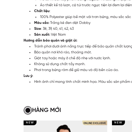
Áo thiết kế tà lượn, có túi trước ngực tiện lợi đem lại d
Chất liệu
:
100% Polyester giúp bề mặt vải trơn bóng, màu sắc sắ
Màu sắc:
Trắng kẻ đen dệt Dobby
Size
: 38, 39, 40, 41, 42, 43
Sản xuất:
Việt Nam
Hướng dẫn bảo quản và giặt ủi:
Tránh phơi dưới ánh nắng trực tiếp để bảo quản chất lượng
Bảo quản nơi khô ráo, thoáng mát.
Giặt tay hoặc máy ở chế độ nhẹ với nước lạnh.
Không sử dụng chất tẩy mạnh.
Phơi trong bóng râm để giữ màu và độ bền của áo.
Lưu ý:
Hình ảnh chỉ mang tính chất minh họa. Màu sắc sản phẩm c
HÀNG MỚI
NEW
NEW