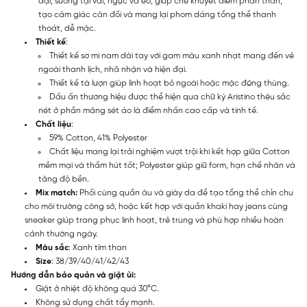
đại, suông tại vai, ngực và eo, giúp che khuyết điểm phần thân,
tạo cảm giác cân đối và mang lại phom dáng tổng thể thanh
thoát, dễ mặc.
Thiết kế
:
Thiết kế sơ mi nam dài tay với gam màu xanh nhạt mang đến vẻ
ngoài thanh lịch, nhã nhặn và hiện đại.
Thiết kế tà lượn giúp linh hoạt bỏ ngoài hoặc mặc đóng thùng.
Dấu ấn thương hiệu được thể hiện qua chữ ký Aristino thêu sắc
nét ở phần măng sét áo là điểm nhấn cao cấp và tinh tế.
Chất liệu
:
59% Cotton, 41% Polyester
Chất liệu mang lại trải nghiệm vượt trội khi kết hợp giữa Cotton
mềm mại và thấm hút tốt; Polyester giúp giữ form, hạn chế nhăn và
tăng độ bền.
Mix match:
Phối cùng quần âu và giày da để tạo tổng thể chỉn chu
cho môi trường công sở, hoặc kết hợp với quần khaki hay jeans cùng
sneaker giúp trang phục linh hoạt, trẻ trung và phù hợp nhiều hoàn
cảnh thường ngày.
Màu sắc
: Xanh tím than
Size
: 38/39/40/41/42/43
Hướng dẫn bảo quản và giặt ủi:
Giặt ở nhiệt độ không quá 30°C.
Không sử dụng chất tẩy mạnh.