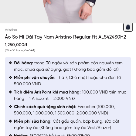
XANH TÍM THAN
Aristino
Áo Sơ Mi Dài Tay Nam Aristino Regular Fit ALS424S0H2
1,250,000đ
(Giá đã bao gồm VAT)
Đổi hàng:
trong 30 ngày với sản phẩm còn nguyên tem
mác, chưa qua sử dụng, giặt (Không bao gồm đồ lót)
Miễn phí vận chuyển:
Thứ 7, Chủ nhật hoặc cho đơn từ
500.000 VNĐ
Tích điểm ArisPoint khi mua hàng:
100.000 VNĐ tiền mua
hàng = 1 Arispoint = 2.000 VNĐ
Chính sách quà tặng sinh nhật:
Evoucher (100.000,
500.000, 1.000.000, 1.500.000, 2.000.000 VNĐ)
Miễn phí sửa hàng:
Cắt gấu quần, bóp bụng, sửa cắt
ngắn tay áo (Không bao gồm tay áo Vest/Blazer)