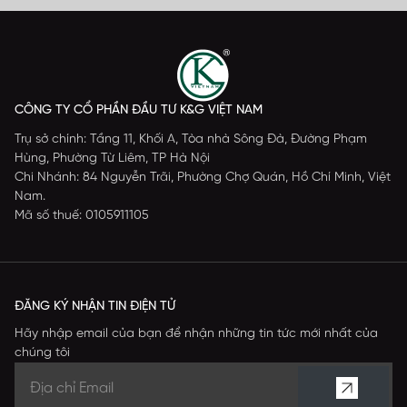
CÔNG TY CỔ PHẦN ĐẦU TƯ K&G VIỆT NAM
Trụ sở chính: Tầng 11, Khối A, Tòa nhà Sông Đà, Đường Phạm
Hùng, Phường Từ Liêm, TP Hà Nội
Chi Nhánh: 84 Nguyễn Trãi, Phường Chợ Quán, Hồ Chí Minh, Việt
Nam.
Mã số thuế: 0105911105
ĐĂNG KÝ NHẬN TIN ĐIỆN TỬ
Hãy nhập email của bạn để nhận những tin tức mới nhất của
chúng tôi