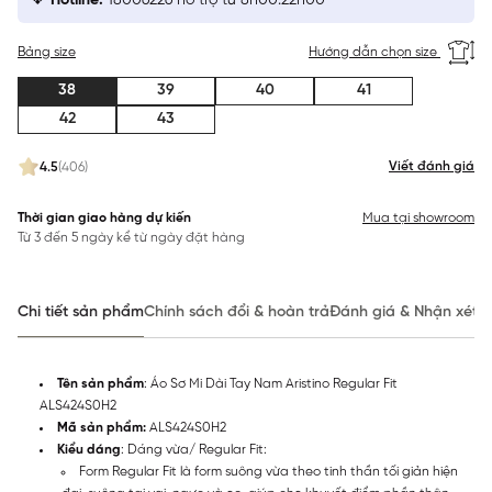
Hotline:
18006226 hỗ trợ từ 8h00:22h00
Bảng size
Hướng dẫn chọn size
38
39
40
41
42
43
Viết đánh giá
4.5
(406)
Thời gian giao hàng dự kiến
Mua tại showroom
Từ 3 đến 5 ngày kể từ ngày đặt hàng
Chi tiết sản phẩm
Chính sách đổi & hoàn trả
Đánh giá & Nhận xét
Tên sản phẩm
: Áo Sơ Mi Dài Tay Nam Aristino Regular Fit
ALS424S0H2
Mã sản phẩm:
ALS424S0H2
Kiểu dáng
: Dáng vừa/ Regular Fit:
Form Regular Fit là form suông vừa theo tinh thần tối giản hiện