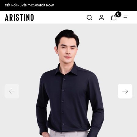
TIẾP NỐI HUYỀN THOẠI
SHOP NOW
0