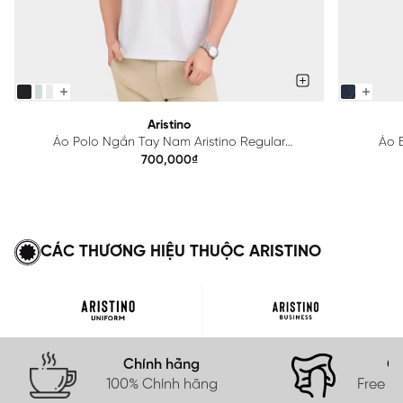
Aristino
Áo Polo Ngắn Tay Nam Aristino Regular
Áo B
APS615EDP01
700,000₫
CÁC THƯƠNG HIỆU THUỘC ARISTINO
Chính hãng
Gi
100% Chính hãng
Free s