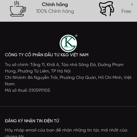
Chính hãng
Gi
100% Chính hãng
Free s
CÔNG TY CỔ PHẦN ĐẦU TƯ K&G VIỆT NAM
Trụ sở chính: Tầng 11, Khối A, Tòa nhà Sông Đà, Đường Phạm
Hùng, Phường Từ Liêm, TP Hà Nội
Chi Nhánh: 84 Nguyễn Trãi, Phường Chợ Quán, Hồ Chí Minh, Việt
Nam.
Mã số thuế: 0105911105
ĐĂNG KÝ NHẬN TIN ĐIỆN TỬ
Hãy nhập email của bạn để nhận những tin tức mới nhất của
chúng tôi