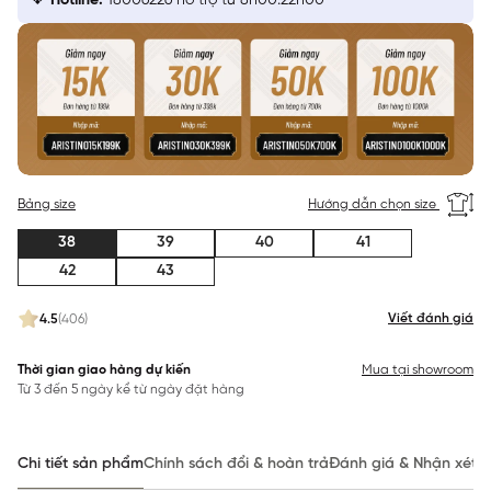
Hotline:
18006226 hỗ trợ từ 8h00:22h00
Bảng size
Hướng dẫn chọn size
38
39
40
41
42
43
Viết đánh giá
4.5
(406)
Thời gian giao hàng dự kiến
Mua tại showroom
Từ 3 đến 5 ngày kể từ ngày đặt hàng
Chi tiết sản phẩm
Chính sách đổi & hoàn trả
Đánh giá & Nhận xét