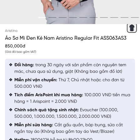
ĐEN KẺ
Aristino
Áo Sơ Mi Đen Kẻ Nam Aristino Regular Fit ASS063AS3
850,000đ
(Giá đã bao gồm VAT)
Đổi hàng:
trong 30 ngày với sản phẩm còn nguyên tem
mác, chưa qua sử dụng, giặt (Không bao gồm đồ lót)
Miễn phí vận chuyển:
Thứ 7, Chủ nhật hoặc cho đơn từ
500.000 VNĐ
Tích điểm ArisPoint khi mua hàng:
100.000 VNĐ tiền mua
hàng = 1 Arispoint = 2.000 VNĐ
Chính sách quà tặng sinh nhật:
Evoucher (100.000,
500.000, 1.000.000, 1.500.000, 2.000.000 VNĐ)
Miễn phí sửa hàng:
Cắt gấu quần, bóp bụng, sửa cắt
ngắn tay áo (Không bao gồm tay áo Vest/Blazer)