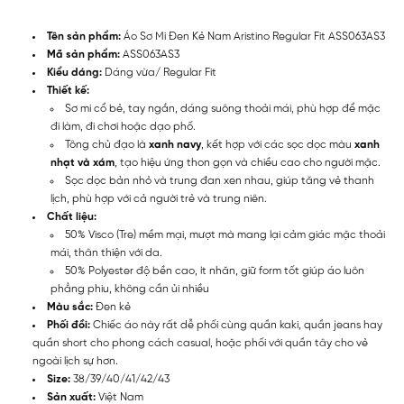
Tên sản phẩm:
Áo Sơ Mi Đen Kẻ Nam Aristino Regular Fit ASS063AS3
Mã sản phẩm:
ASS063AS3
Kiểu dáng:
Dáng vừa/ Regular Fit
Thiết kế:
Sơ mi cổ bẻ, tay ngắn, dáng suông thoải mái, phù hợp để mặc
đi làm, đi chơi hoặc dạo phố.
Tông chủ đạo là
xanh navy
, kết hợp với các sọc dọc màu
xanh
nhạt và xám
, tạo hiệu ứng thon gọn và chiều cao cho người mặc.
Sọc dọc bản nhỏ và trung đan xen nhau, giúp tăng vẻ thanh
lịch, phù hợp với cả người trẻ và trung niên.
Chất liệu:
50% Visco (Tre) mềm mại, mượt mà mang lại cảm giác mặc thoải
mái, thân thiện với da.
50% Polyester độ bền cao, ít nhăn, giữ form tốt giúp áo luôn
phẳng phiu, không cần ủi nhiều
Màu sắc:
Đen kẻ
Phối đồi:
Chiếc áo này rất dễ phối cùng quần kaki, quần jeans hay
quần short cho phong cách casual, hoặc phối với quần tây cho vẻ
ngoài lịch sự hơn.
Size:
38/39/40/41/42/43
Sản xuất:
Việt Nam