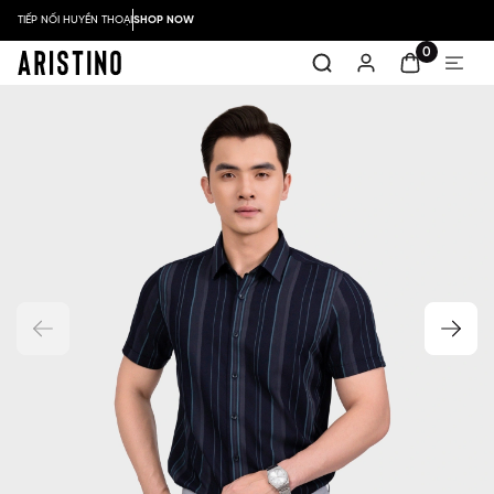
TIẾP NỐI HUYỀN THOẠI
SHOP NOW
0