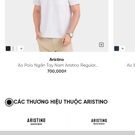
Aristino
Áo Polo Ngắn Tay Nam Aristino Regular
Áo B
APS615EDP01
700,000₫
CÁC THƯƠNG HIỆU THUỘC ARISTINO