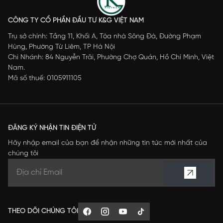
CÔNG TY CỔ PHẦN ĐẦU TƯ K&G VIỆT NAM
Trụ sở chính: Tầng 11, Khối A, Tòa nhà Sông Đà, Đường Phạm
Hùng, Phường Từ Liêm, TP Hà Nội
Chi Nhánh: 84 Nguyễn Trãi, Phường Chợ Quán, Hồ Chí Minh, Việt
Nam.
Mã số thuế: 0105911105
ĐĂNG KÝ NHẬN TIN ĐIỆN TỬ
Hãy nhập email của bạn để nhận những tin tức mới nhất của
chúng tôi
THEO DÕI CHÚNG TÔI