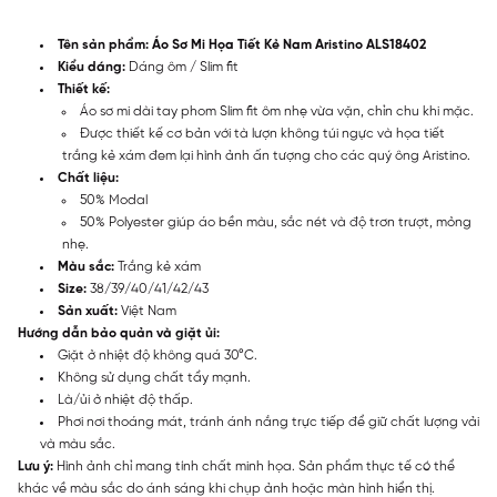
Tên sản phẩm: Áo Sơ Mi Họa Tiết Kẻ Nam Aristino ALS18402
Kiểu dáng:
Dáng ôm / Slim fit
Thiết kế:
Áo sơ mi dài tay phom Slim fit ôm nhẹ vừa vặn, chỉn chu khi mặc.
Được thiết kế cơ bản với tà lượn không túi ngực và họa tiết
trắng kẻ xám đem lại hình ảnh ấn tượng cho các quý ông Aristino.
Chất liệu:
50% Modal
50% Polyester giúp áo bền màu, sắc nét và độ trơn trượt, mỏng
nhẹ.
Màu sắc:
Trắng kẻ xám
Size:
38/39/40/41/42/43
Sản xuất:
Việt Nam
Hướng dẫn bảo quản và giặt ủi:
Giặt ở nhiệt độ không quá 30°C.
Không sử dụng chất tẩy mạnh.
Là/ủi ở nhiệt độ thấp.
Phơi nơi thoáng mát, tránh ánh nắng trực tiếp để giữ chất lượng vải
và màu sắc.
Lưu ý:
Hình ảnh chỉ mang tính chất minh họa. Sản phẩm thực tế có thể
khác về màu sắc do ánh sáng khi chụp ảnh hoặc màn hình hiển thị.