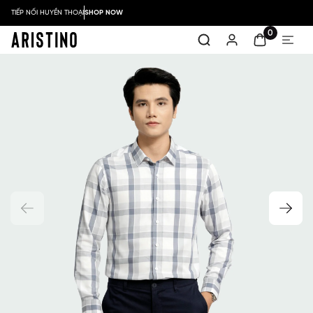
TIẾP NỐI HUYỀN THOẠI
SHOP NOW
0