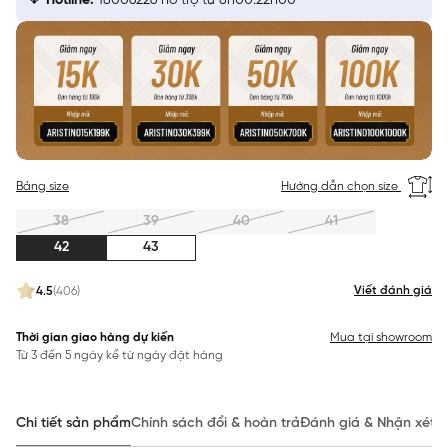
Hotline:
18006226 hỗ trợ từ 8h00:22h00
Bảng size
Hướng dẫn chọn size
38
39
40
41
42
43
Viết đánh giá
4.5
(406)
Thời gian giao hàng dự kiến
Mua tại showroom
Từ 3 đến 5 ngày kể từ ngày đặt hàng
Chi tiết sản phẩm
Chính sách đổi & hoàn trả
Đánh giá & Nhận xét