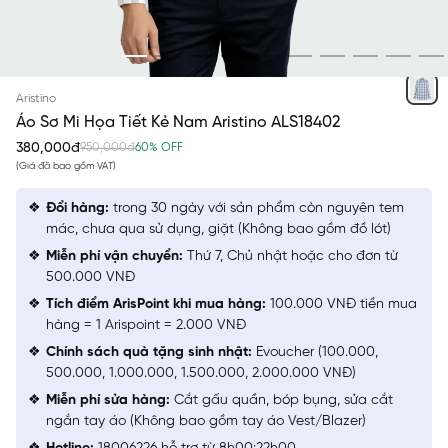
TRẮNG KẺ XÁM
Aristino
Áo Sơ Mi Họa Tiết Kẻ Nam Aristino ALS18402
380,000đ
950,000đ
60% OFF
(Giá đã bao gồm VAT)
Đổi hàng:
trong 30 ngày với sản phẩm còn nguyên tem
mác, chưa qua sử dụng, giặt (Không bao gồm đồ lót)
Miễn phí vận chuyển:
Thứ 7, Chủ nhật hoặc cho đơn từ
500.000 VNĐ
Tích điểm ArisPoint khi mua hàng:
100.000 VNĐ tiền mua
hàng = 1 Arispoint = 2.000 VNĐ
Chính sách quà tặng sinh nhật:
Evoucher (100.000,
500.000, 1.000.000, 1.500.000, 2.000.000 VNĐ)
Miễn phí sửa hàng:
Cắt gấu quần, bóp bụng, sửa cắt
ngắn tay áo (Không bao gồm tay áo Vest/Blazer)