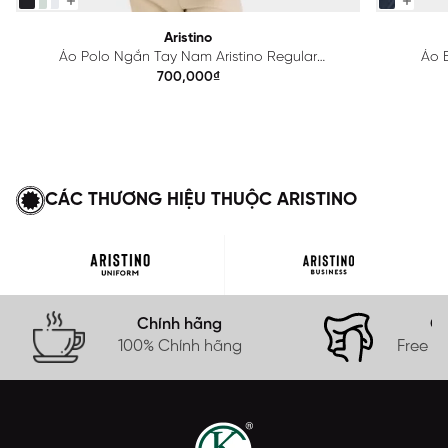
Aristino
Áo Polo Ngắn Tay Nam Aristino Regular
Áo B
APS615EDP01
700,000₫
CÁC THƯƠNG HIỆU THUỘC ARISTINO
Chính hãng
Gi
100% Chính hãng
Free s