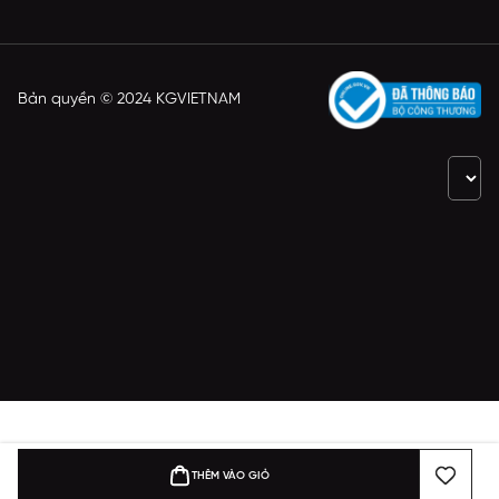
Bản quyền © 2024 KGVIETNAM
THÊM VÀO GIỎ