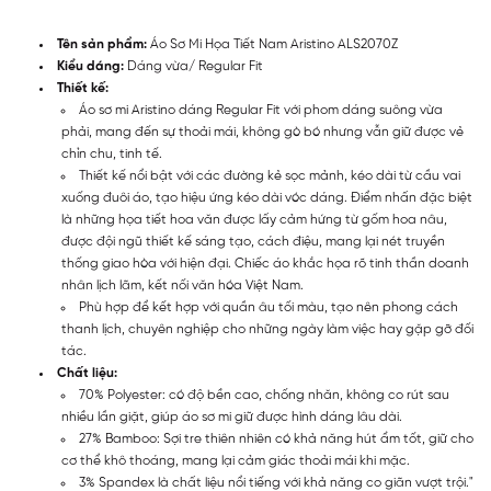
Tên sản phẩm:
Áo Sơ Mi Họa Tiết Nam Aristino ALS2070Z
Kiểu dáng:
Dáng vừa/ Regular Fit
Thiết kế:
Áo sơ mi Aristino dáng Regular Fit với phom dáng suông vừa
phải, mang đến sự thoải mái, không gò bó nhưng vẫn giữ được vẻ
chỉn chu, tinh tế.
Thiết kế nổi bật với các đường kẻ sọc mảnh, kéo dài từ cầu vai
xuống đuôi áo, tạo hiệu ứng kéo dài vóc dáng. Điểm nhấn đặc biệt
là những họa tiết hoa văn được lấy cảm hứng từ gốm hoa nâu,
được đội ngũ thiết kế sáng tạo, cách điệu, mang lại nét truyền
thống giao hòa với hiện đại. Chiếc áo khắc họa rõ tinh thần doanh
nhân lịch lãm, kết nối văn hóa Việt Nam.
Phù hợp để kết hợp với quần âu tối màu, tạo nên phong cách
thanh lịch, chuyên nghiệp cho những ngày làm việc hay gặp gỡ đối
tác.
Chất liệu:
70% Polyester: có độ bền cao, chống nhăn, không co rút sau
nhiều lần giặt, giúp áo sơ mi giữ được hình dáng lâu dài.
27% Bamboo: Sợi tre thiên nhiên có khả năng hút ẩm tốt, giữ cho
cơ thể khô thoáng, mang lại cảm giác thoải mái khi mặc.
3% Spandex là chất liệu nổi tiếng với khả năng co giãn vượt trội."