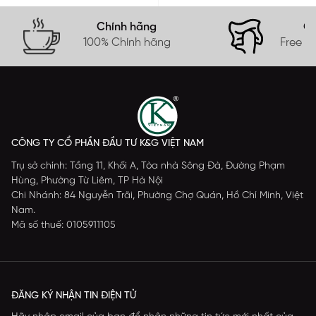
Chính hãng
Gi
100% Chính hãng
Free s
CÔNG TY CỔ PHẦN ĐẦU TƯ K&G VIỆT NAM
Trụ sở chính: Tầng 11, Khối A, Tòa nhà Sông Đà, Đường Phạm
Hùng, Phường Từ Liêm, TP Hà Nội
Chi Nhánh: 84 Nguyễn Trãi, Phường Chợ Quán, Hồ Chí Minh, Việt
Nam.
Mã số thuế: 0105911105
ĐĂNG KÝ NHẬN TIN ĐIỆN TỬ