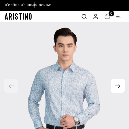
TIẾP NỐI HUYỀN THOẠI
SHOP NOW
0