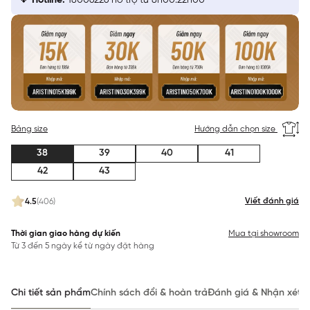
Hotline:
18006226 hỗ trợ từ 8h00:22h00
Bảng size
Hướng dẫn chọn size
38
39
40
41
42
43
Viết đánh giá
4.5
(406)
Thời gian giao hàng dự kiến
Mua tại showroom
Từ 3 đến 5 ngày kể từ ngày đặt hàng
Chi tiết sản phẩm
Chính sách đổi & hoàn trả
Đánh giá & Nhận xét