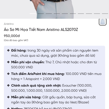
TRẮNG IN HỌA TIẾT
Aristino
Áo Sơ Mi Họa Tiết Nam Aristino ALS2070Z
950,000đ
(Giá đã bao gồm VAT)
Đổi hàng:
trong 30 ngày với sản phẩm còn nguyên tem
mác, chưa qua sử dụng, giặt (Không bao gồm đồ lót)
Miễn phí vận chuyển:
Thứ 7, Chủ nhật hoặc cho đơn từ
500.000 VNĐ
Tích điểm ArisPoint khi mua hàng:
100.000 VNĐ tiền mua
hàng = 1 Arispoint = 2.000 VNĐ
Chính sách quà tặng sinh nhật:
Evoucher (100.000,
500.000, 1.000.000, 1.500.000, 2.000.000 VNĐ)
Miễn phí sửa hàng:
Cắt gấu quần, bóp bụng, sửa cắt
ngắn tay áo (Không bao gồm tay áo Vest/Blazer)