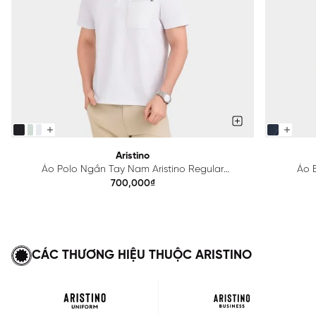
Aristino
Áo Polo Ngắn Tay Nam Aristino Regular
Áo B
APS615EDP01
700,000₫
CÁC THƯƠNG HIỆU THUỘC ARISTINO