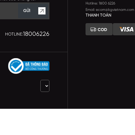
Hotline: 1800 6226
Email: ecom@kgvietnam.com
GỬI
THANH TOÁN
18006226
HOTLINE: