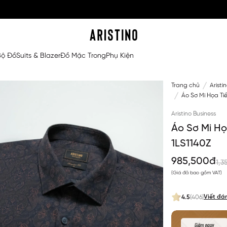
Bộ Đồ
Suits & Blazer
Đồ Mặc Trong
Phụ Kiện
Trang chủ
Aristi
Áo Sơ Mi Họa Tiế
Aristino Business
Áo Sơ Mi Họ
1LS1140Z
985,500đ
1,3
(Giá đã bao gồm VAT)
Viết đá
4.5
(406)