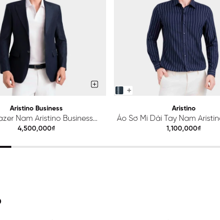
Aristino Business
Aristino
azer Nam Aristino Business
Áo Sơ Mi Dài Tay Nam Aristino
Premio 1BZ201S0H2
ALS425S0H2
4,500,000₫
1,100,000₫
O