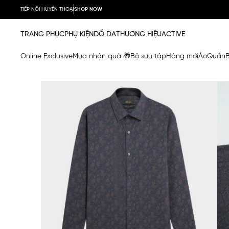
TIẾP NỐI HUYỀN THOẠI
SHOP NOW
TRANG PHỤC
PHỤ KIỆN
ĐỒ DA
THƯƠNG HIỆU
ACTIVE
Online Exclusive
Mua nhận quà 🎁
Bộ sưu tập
Hàng mới
Áo
Quần