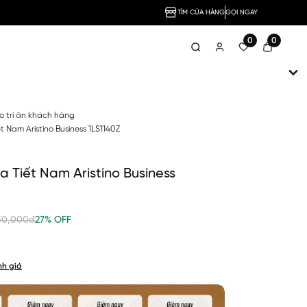
TÌM CỬA HÀNG
GỌI NGAY
0
0
no tri ân khách hàng
t Nam Aristino Business 1LS1140Z
a Tiết Nam Aristino Business
50,000đ
27% OFF
nh giá