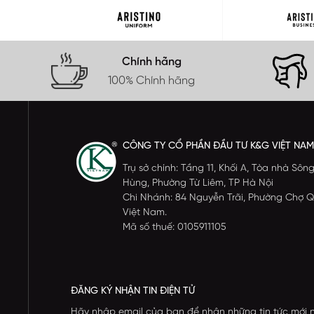
Chính hãng
100% Chính hãng
CÔNG TY CỔ PHẦN ĐẦU TƯ K&G VIỆT NAM
Trụ sở chính: Tầng 11, Khối A, Tòa nhà S
Hùng, Phường Từ Liêm, TP Hà Nội
Chi Nhánh: 84 Nguyễn Trãi, Phường Chợ Q
Việt Nam.
Mã số thuế: 0105911105
ĐĂNG KÝ NHẬN TIN ĐIỆN TỬ
Hãy nhập email của bạn để nhận những tin tức mới 