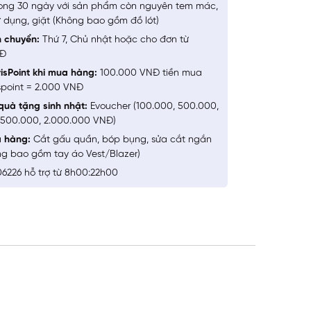
ong 30 ngày với sản phẩm còn nguyên tem mác,
 dụng, giặt (Không bao gồm đồ lót)
n chuyển:
Thứ 7, Chủ nhật hoặc cho đơn từ
NĐ
isPoint khi mua hàng:
100.000 VNĐ tiền mua
spoint = 2.000 VNĐ
quà tặng sinh nhật:
Evoucher (100.000, 500.000,
1.500.000, 2.000.000 VNĐ)
a hàng:
Cắt gấu quần, bóp bụng, sửa cắt ngắn
ng bao gồm tay áo Vest/Blazer)
6226 hỗ trợ từ 8h00:22h00