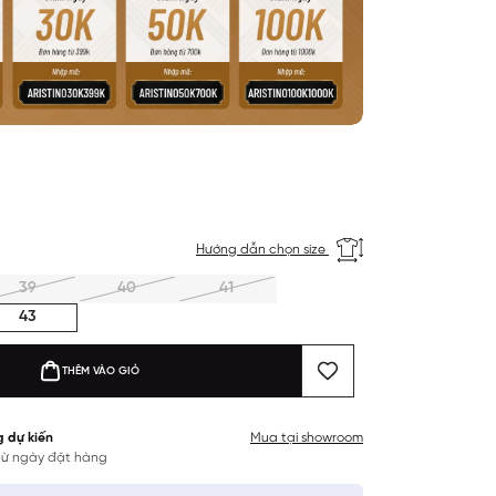
Hướng dẫn chọn size
39
40
41
43
THÊM VÀO GIỎ
g dự kiến
Mua tại showroom
 từ ngày đặt hàng