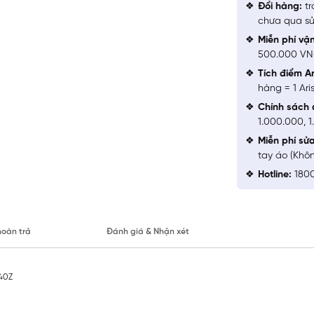
Đổi hàng:
tr
chưa qua sử
Miễn phí vậ
500.000 V
Tích điểm Ar
hàng = 1 Ari
Chính sách 
1.000.000, 
Miễn phí sử
tay áo (Khô
Hotline:
1800
hoàn trả
Đánh giá & Nhận xét
140Z