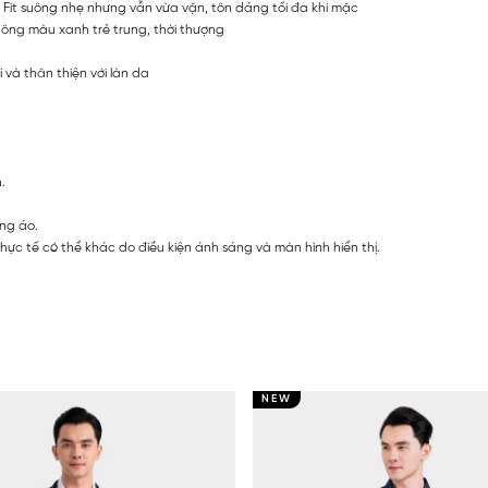
r Fit suông nhẹ nhưng vẫn vừa vặn, tôn dáng tối đa khi mặc
 tông màu xanh trẻ trung, thời thượng
 và thân thiện với làn da
h.
ng áo.
ực tế có thể khác do điều kiện ánh sáng và màn hình hiển thị.
NEW