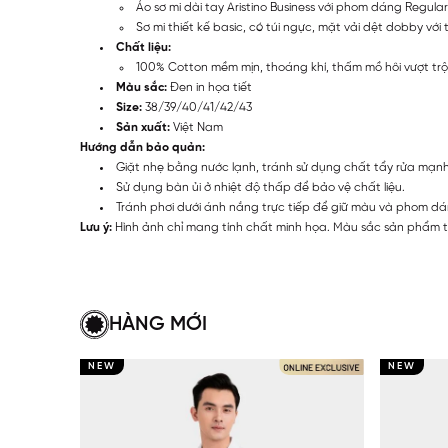
Áo sơ mi dài tay Aristino Business với phom dáng Regula
Sơ mi thiết kế basic, có túi ngực, mặt vải dệt dobby với
Chất liệu:
100% Cotton mềm mịn, thoáng khí, thấm mồ hôi vượt trội
Màu sắc:
Đen in họa tiết
Size:
38/39/40/41/42/43
Sản xuất:
Việt Nam
Hướng dẫn bảo quản:
Giặt nhẹ bằng nước lạnh, tránh sử dụng chất tẩy rửa mạn
Sử dụng bàn ủi ở nhiệt độ thấp để bảo vệ chất liệu.
Tránh phơi dưới ánh nắng trực tiếp để giữ màu và phom dá
Lưu ý:
Hình ảnh chỉ mang tính chất minh họa. Màu sắc sản phẩm th
HÀNG MỚI
NEW
NEW