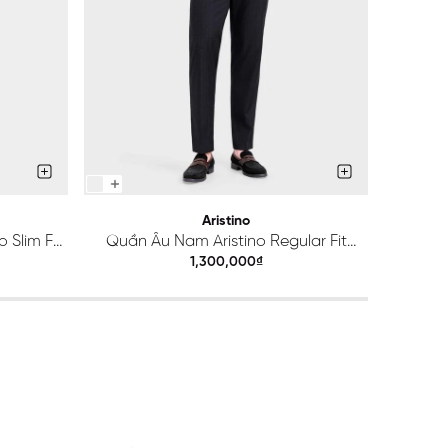
Aristino
 Slim Fit
Quần Âu Nam Aristino Regular Fit
Quầ
ATR203S0H2
1,300,000₫