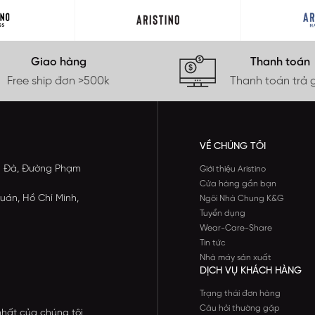
Giao hàng
Thanh toán
Free ship đơn >500k
Thanh toán trả 
VỀ CHÚNG TÔI
ông Đà, Đường Phạm
Giới thiệu Aristino
Cửa hàng gần bạn
uán, Hồ Chí Minh,
Ngôi Nhà Chung K&G
Tuyển dụng
Wear-Care-Share
Tin tức
Nhà máy sản xuất
DỊCH VỤ KHÁCH HÀNG
Trạng thái đơn hàng
Câu hỏi thường gặp
nhất của chúng tôi