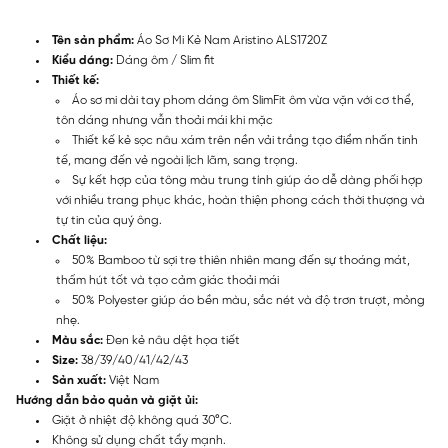
Tên sản phẩm:
Áo Sơ Mi Kẻ Nam Aristino ALS1720Z
Kiểu dáng:
Dáng ôm / Slim fit
Thiết kế:
Áo sơ mi dài tay phom dáng ôm SlimFit ôm vừa vặn với cơ thể,
tôn dáng nhưng vẫn thoải mái khi mặc
Thiết kế kẻ sọc nâu xám trên nền vải trắng tạo điểm nhấn tinh
tế, mang đến vẻ ngoài lịch lãm, sang trọng.
Sự kết hợp của tông màu trung tính giúp áo dễ dàng phối hợp
với nhiều trang phục khác, hoàn thiện phong cách thời thượng và
tự tin của quý ông.
Chất liệu:
50% Bamboo từ sợi tre thiên nhiên mang đến sự thoáng mát,
thấm hút tốt và tạo cảm giác thoải mái
50% Polyester giúp áo bền màu, sắc nét và độ trơn trượt, mỏng
nhẹ.
Màu sắc:
Đen kẻ nâu dệt họa tiết
Size:
38/39/40/41/42/43
Sản xuất:
Việt Nam
Hướng dẫn bảo quản và giặt ủi:
Giặt ở nhiệt độ không quá 30°C.
Không sử dụng chất tẩy mạnh.