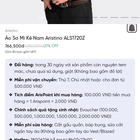
ĐEN KẺ NÂU DỆT HỌA TIẾT
Aristino
Áo Sơ Mi Kẻ Nam Aristino ALS1720Z
766,500đ
1,050,000đ
27% OFF
(Giá đã bao gồm VAT)
Đổi hàng:
trong 30 ngày với sản phẩm còn nguyên tem
mác, chưa qua sử dụng, giặt (Không bao gồm đồ lót)
Miễn phí vận chuyển:
Thứ 7, Chủ nhật hoặc cho đơn từ
500.000 VNĐ
Tích điểm ArisPoint khi mua hàng:
100.000 VNĐ tiền mua
hàng = 1 Arispoint = 2.000 VNĐ
Chính sách quà tặng sinh nhật:
Evoucher (100.000,
500.000, 1.000.000, 1.500.000, 2.000.000 VNĐ)
Miễn phí sửa hàng:
Cắt gấu quần, bóp bụng, sửa cắt
ngắn tay áo (Không bao gồm tay áo Vest/Blazer)