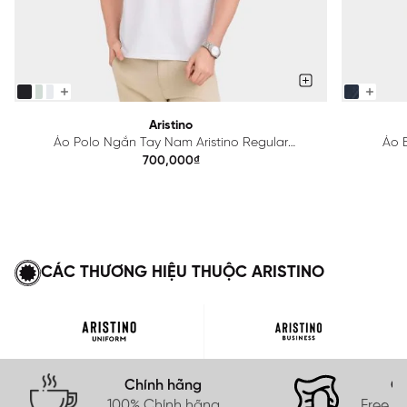
Aristino
Áo Polo Ngắn Tay Nam Aristino Regular
Áo B
APS615EDP01
700,000₫
CÁC THƯƠNG HIỆU THUỘC ARISTINO
Chính hãng
Gi
100% Chính hãng
Free s