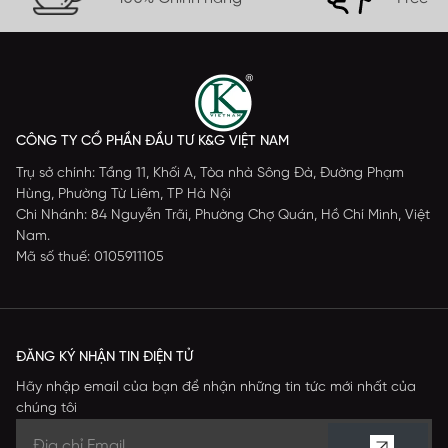
CÔNG TY CỔ PHẦN ĐẦU TƯ K&G VIỆT NAM
Trụ sở chính: Tầng 11, Khối A, Tòa nhà Sông Đà, Đường Phạm
Hùng, Phường Từ Liêm, TP Hà Nội
Chi Nhánh: 84 Nguyễn Trãi, Phường Chợ Quán, Hồ Chí Minh, Việt
Nam.
Mã số thuế: 0105911105
ĐĂNG KÝ NHẬN TIN ĐIỆN TỬ
Hãy nhập email của bạn để nhận những tin tức mới nhất của
chúng tôi