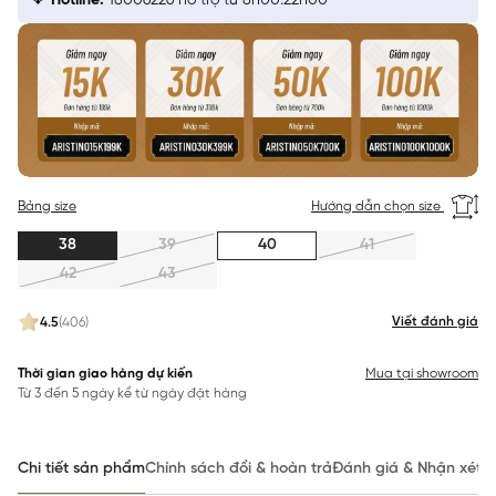
Hotline:
18006226 hỗ trợ từ 8h00:22h00
Bảng size
Hướng dẫn chọn size
38
39
40
41
42
43
Viết đánh giá
4.5
(406)
Thời gian giao hàng dự kiến
Mua tại showroom
Từ 3 đến 5 ngày kể từ ngày đặt hàng
Chi tiết sản phẩm
Chính sách đổi & hoàn trả
Đánh giá & Nhận xét