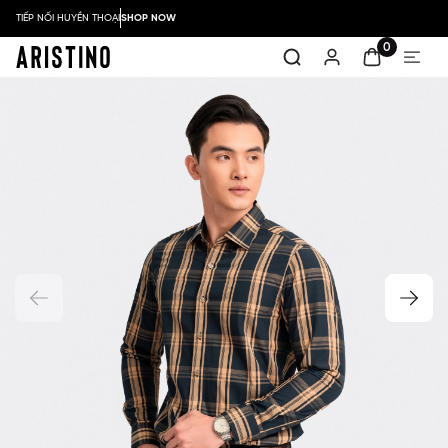
TIẾP NỐI HUYỀN THOẠI
SHOP NOW
0