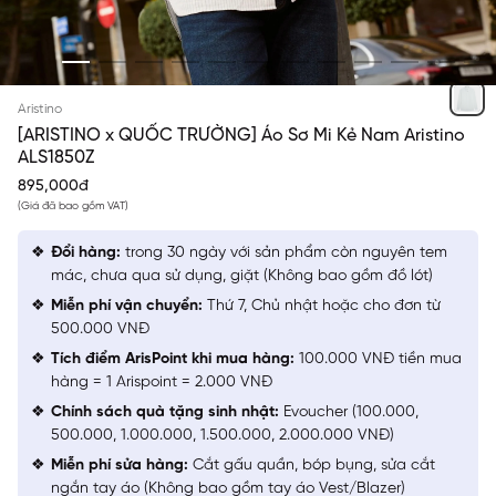
TRẮNG KẺ
Aristino
[ARISTINO x QUỐC TRƯỜNG] Áo Sơ Mi Kẻ Nam Aristino
ALS1850Z
895,000đ
(Giá đã bao gồm VAT)
Đổi hàng:
trong 30 ngày với sản phẩm còn nguyên tem
mác, chưa qua sử dụng, giặt (Không bao gồm đồ lót)
Miễn phí vận chuyển:
Thứ 7, Chủ nhật hoặc cho đơn từ
500.000 VNĐ
Tích điểm ArisPoint khi mua hàng:
100.000 VNĐ tiền mua
hàng = 1 Arispoint = 2.000 VNĐ
Chính sách quà tặng sinh nhật:
Evoucher (100.000,
500.000, 1.000.000, 1.500.000, 2.000.000 VNĐ)
Miễn phí sửa hàng:
Cắt gấu quần, bóp bụng, sửa cắt
ngắn tay áo (Không bao gồm tay áo Vest/Blazer)