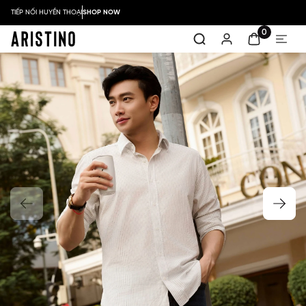
TIẾP NỐI HUYỀN THOẠI
SHOP NOW
0