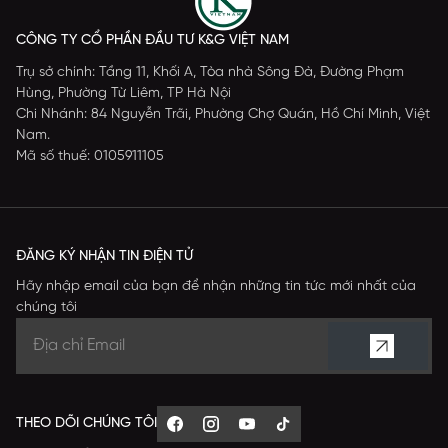
CÔNG TY CỔ PHẦN ĐẦU TƯ K&G VIỆT NAM
Trụ sở chính: Tầng 11, Khối A, Tòa nhà Sông Đà, Đường Phạm
Hùng, Phường Từ Liêm, TP Hà Nội
Chi Nhánh: 84 Nguyễn Trãi, Phường Chợ Quán, Hồ Chí Minh, Việt
Nam.
Mã số thuế: 0105911105
ĐĂNG KÝ NHẬN TIN ĐIỆN TỬ
Hãy nhập email của bạn để nhận những tin tức mới nhất của
chúng tôi
THEO DÕI CHÚNG TÔI