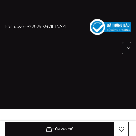
Bản quyền © 2024 KGVIETNAM
THÊM VÀO GIỎ