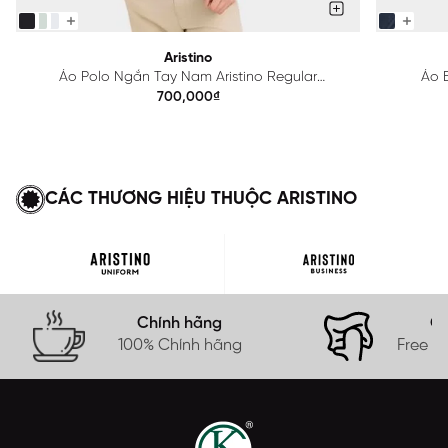
Aristino
Áo Polo Ngắn Tay Nam Aristino Regular
Áo B
APS615EDP01
700,000₫
CÁC THƯƠNG HIỆU THUỘC ARISTINO
Chính hãng
Gi
100% Chính hãng
Free s