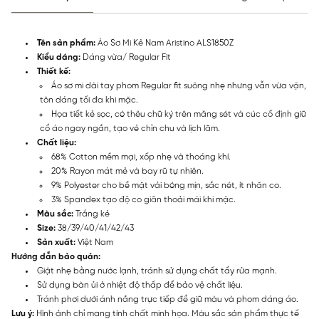
Tên sản phẩm:
Áo Sơ Mi Kẻ Nam Aristino ALS1850Z
Kiểu dáng:
Dáng vừa/ Regular Fit
Thiết kế:
Áo sơ mi dài tay phom Regular fit suông nhẹ nhưng vẫn vừa vặn,
tôn dáng tối đa khi mặc.
Họa tiết kẻ sọc, có thêu chữ ký trên măng sét và cúc cố định giữ
cổ áo ngay ngắn, tạo vẻ chỉn chu và lịch lãm.
Chất liệu:
68% Cotton mềm mại, xốp nhẹ và thoáng khí.
20% Rayon mát mẻ và bay rũ tự nhiên.
9% Polyester cho bề mặt vải bóng mịn, sắc nét, ít nhăn co.
3% Spandex tạo độ co giãn thoải mái khi mặc.
Màu sắc:
Trắng kẻ
Size:
38/39/40/41/42/43
Sản xuất:
Việt Nam
Hướng dẫn bảo quản:
Giặt nhẹ bằng nước lạnh, tránh sử dụng chất tẩy rửa mạnh.
Sử dụng bàn ủi ở nhiệt độ thấp để bảo vệ chất liệu.
Tránh phơi dưới ánh nắng trực tiếp để giữ màu và phom dáng áo.
Lưu ý:
Hình ảnh chỉ mang tính chất minh họa. Màu sắc sản phẩm thực tế