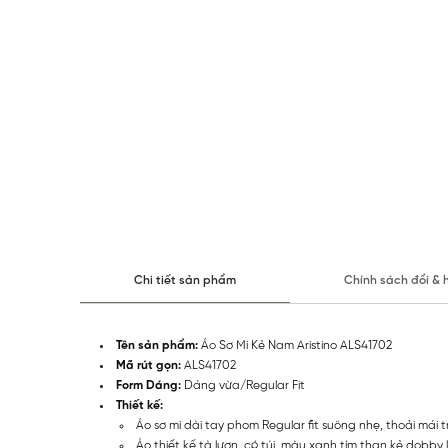
Chi tiết sản phẩm
Chính sách đổi & 
Tên sản phẩm:
Áo Sơ Mi Kẻ Nam Aristino ALS41702
Mã rút gọn:
ALS41702
Form Dáng:
Dáng vừa/Regular Fit
Thiết kế:
Áo sơ mi dài tay phom Regular fit suông nhẹ, thoải mái
Áo thiết kế tà lượn, có túi, màu xanh tím than kẻ dobby