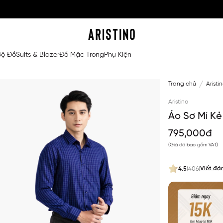
Bộ Đồ
Suits & Blazer
Đồ Mặc Trong
Phụ Kiện
Trang chủ
Aristi
Aristino
Áo Sơ Mi Kẻ
795,000đ
(Giá đã bao gồm VAT)
Viết đá
4.5
(406)