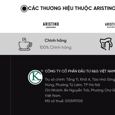
CÁC THƯƠNG HIỆU THUỘC ARISTIN
Chính hãng
100% Chính hãng
CÔNG TY CỔ PHẦN ĐẦU TƯ K&G VIỆT NAM
Trụ sở chính: Tầng 11, Khối A, Tòa nhà S
Hùng, Phường Từ Liêm, TP Hà Nội
Chi Nhánh: 84 Nguyễn Trãi, Phường Chợ Q
Việt Nam.
Mã số thuế: 0105911105