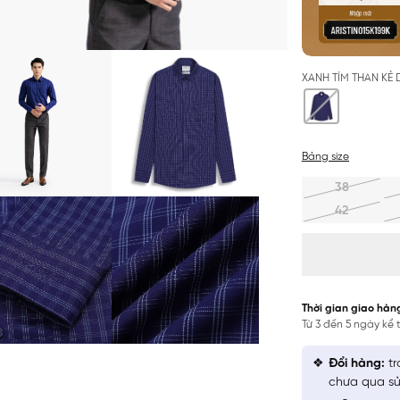
XANH TÍM THAN KẺ
Bảng size
38
42
Thời gian giao hàn
Từ 3 đến 5 ngày kể
Đổi hàng:
tr
chưa qua sử