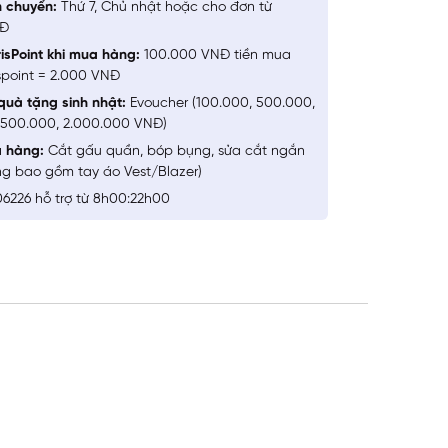
n chuyển:
Thứ 7, Chủ nhật hoặc cho đơn từ
NĐ
isPoint khi mua hàng:
100.000 VNĐ tiền mua
spoint = 2.000 VNĐ
quà tặng sinh nhật:
Evoucher (100.000, 500.000,
1.500.000, 2.000.000 VNĐ)
a hàng:
Cắt gấu quần, bóp bụng, sửa cắt ngắn
ng bao gồm tay áo Vest/Blazer)
6226 hỗ trợ từ 8h00:22h00