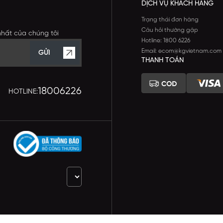
DỊCH VỤ KHÁCH HÀNG
Trạng thái đơn hàng
Câu hỏi thường gặp
nhất của chúng tôi
Hotline: 1800 6226
Email: ecom@kgvietnam.com
GỬI
THANH TOÁN
18006226
HOTLINE: