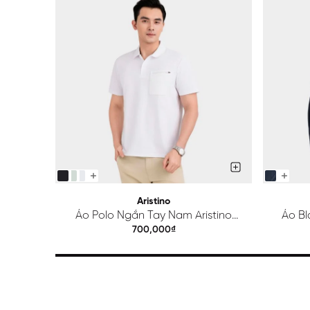
Aristino
Áo Polo Ngắn Tay Nam Aristino
Áo Bl
Regular APS615EDP01
700,000₫