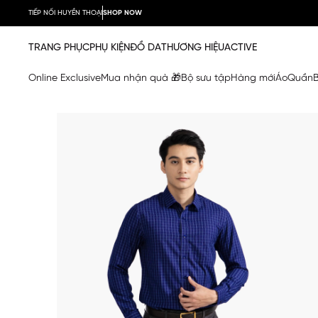
TIẾP NỐI HUYỀN THOẠI
SHOP NOW
TRANG PHỤC
PHỤ KIỆN
ĐỒ DA
THƯƠNG HIỆU
ACTIVE
Online Exclusive
Mua nhận quà 🎁
Bộ sưu tập
Hàng mới
Áo
Quần