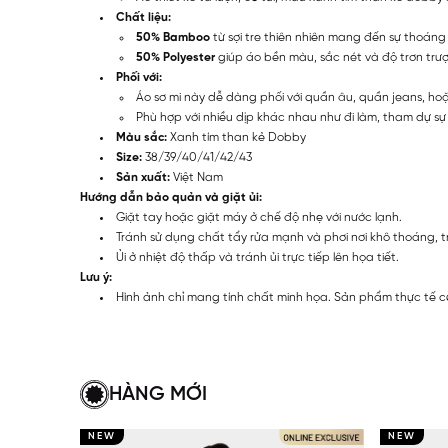
Chất liệu:
50% Bamboo
từ sợi tre thiên nhiên mang đến sự thoáng
50% Polyester
giúp áo bền màu, sắc nét và độ trơn trư
Phối với:
Áo sơ mi này dễ dàng phối với quần âu, quần jeans, ho
Phù hợp với nhiều dịp khác nhau như đi làm, tham dự sự k
Màu sắc:
Xanh tím than kẻ Dobby
Size:
38/39/40/41/42/43
Sản xuất:
Việt Nam
Hướng dẫn bảo quản và giặt ủi:
Giặt tay hoặc giặt máy ở chế độ nhẹ với nước lạnh.
Tránh sử dụng chất tẩy rửa mạnh và phơi nơi khô thoáng, t
Ủi ở nhiệt độ thấp và tránh ủi trực tiếp lên họa tiết.
Lưu ý:
Hình ảnh chỉ mang tính chất minh họa. Sản phẩm thực tế c
HÀNG MỚI
NEW
NEW