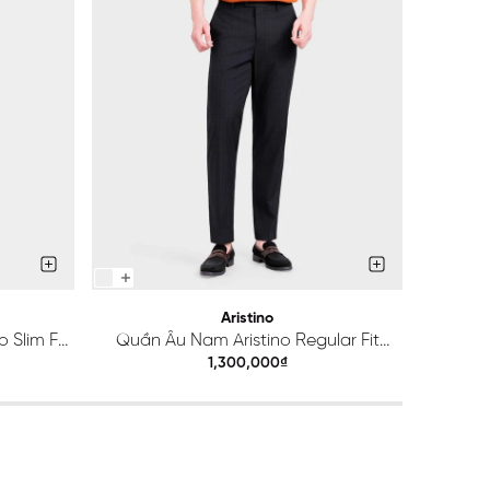
Aristino
 Slim Fit
Quần Âu Nam Aristino Regular Fit
Quầ
ATR203S0H2
1,300,000₫