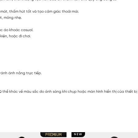
 mát, thấm hút tốt và tạo cảm giác thoải mái.
ợt, mỏng nhẹ.
ặc áo khoác casual.
iện, hoặc đi chơi.
ránh ánh nắng trực tiếp.
ó thể khác về màu sắc do ánh sáng khi chụp hoặc màn hình hiển thị của thiết b
NEW