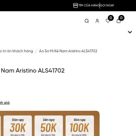
TÌM CỬA HÀNG
GỌI NGAY
0
0
no tri ân khách hàng
Áo Sơ Mi Kẻ Nam Aristino ALS41702
 Nam Aristino ALS41702
nh giá