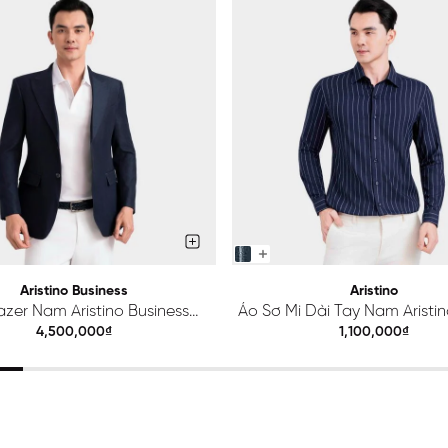
Aristino Business
Aristino
azer Nam Aristino Business
Áo Sơ Mi Dài Tay Nam Aristino
Premio 1BZ201S0H2
ALS425S0H2
4,500,000₫
1,100,000₫