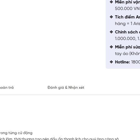
Miễn phí vậ
500.000 V
Tích điểm Ar
hàng = 1 Ari
Chính sách 
1.000.000, 
Miễn phí sử
tay áo (Khô
Hotline:
1800
hoàn trả
Đánh giá & Nhận xét
 trong từng cử động
 lịch lãm, thời thượng tạo nên dấu ấn thanh lịch cho quý ông công sở