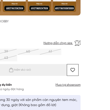
 DOBBY
Hướng dẫn chọn size
39
40
41
43
THÊM VÀO GIỎ
g dự kiến
Mua tại showroom
 từ ngày đặt hàng
ong 30 ngày với sản phẩm còn nguyên tem mác,
 dụng, giặt (Không bao gồm đồ lót)