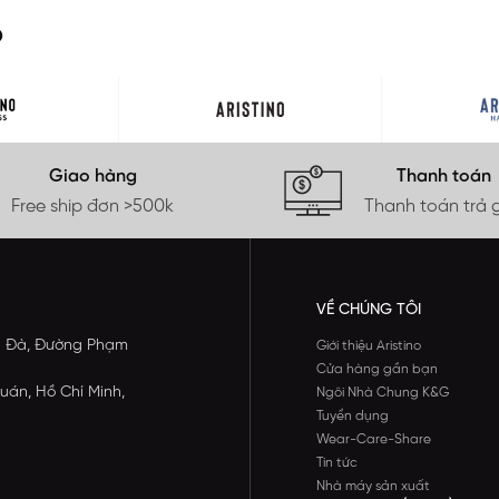
O
Giao hàng
Thanh toán
Free ship đơn >500k
Thanh toán trả 
VỀ CHÚNG TÔI
ông Đà, Đường Phạm
Giới thiệu Aristino
Cửa hàng gần bạn
uán, Hồ Chí Minh,
Ngôi Nhà Chung K&G
Tuyển dụng
Wear-Care-Share
Tin tức
Nhà máy sản xuất