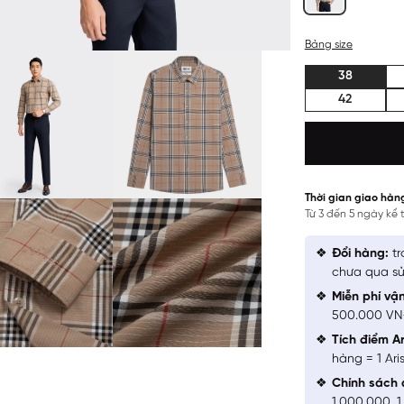
Bảng size
38
42
Thời gian giao hàn
Từ 3 đến 5 ngày kể
Đổi hàng:
tr
chưa qua sử
Miễn phí vậ
500.000 V
Tích điểm Ar
hàng = 1 Ari
Chính sách 
1.000.000, 