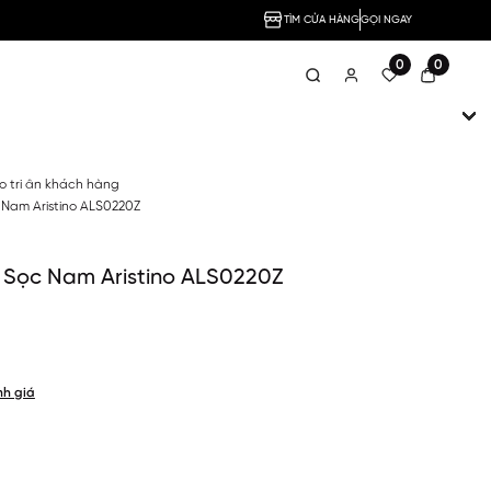
TÌM CỬA HÀNG
GỌI NGAY
0
0
no tri ân khách hàng
 Nam Aristino ALS0220Z
 Sọc Nam Aristino ALS0220Z
nh giá