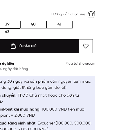
Hướng dẫn chọn size
39
40
41
43
THÊM VÀO GIỎ
g dự kiến
Mua tại showroom
 từ ngày đặt hàng
ong 30 ngày với sản phẩm còn nguyên tem mác,
 dụng, giặt (Không bao gồm đồ lót)
n chuyển:
Thứ 7, Chủ nhật hoặc cho đơn từ
NĐ
isPoint khi mua hàng:
100.000 VNĐ tiền mua
spoint = 2.000 VNĐ
quà tặng sinh nhật:
Evoucher (100.000, 500.000,
1.500.000, 2.000.000 VNĐ)