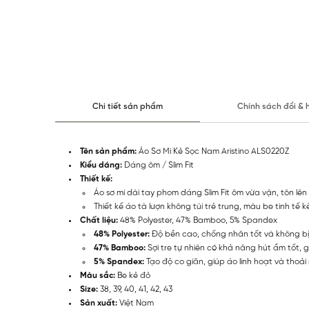
Chi tiết sản phẩm
Chính sách đổi & 
Tên sản phẩm:
Áo Sơ Mi Kẻ Sọc Nam Aristino ALS0220Z
Kiểu dáng:
Dáng ôm / Slim Fit
Thiết kế:
Áo sơ mi dài tay phom dáng Slim Fit ôm vừa vặn, tôn lên
Thiết kế áo tà lượn không túi trẻ trung, màu be tinh tế 
Chất liệu:
48% Polyester, 47% Bamboo, 5% Spandex
48% Polyester:
Độ bền cao, chống nhăn tốt và không bị co
47% Bamboo:
Sợi tre tự nhiên có khả năng hút ẩm tốt, g
5% Spandex:
Tạo độ co giãn, giúp áo linh hoạt và thoải
Màu sắc:
Be kẻ đỏ
Size:
38, 39, 40, 41, 42, 43
Sản xuất:
Việt Nam