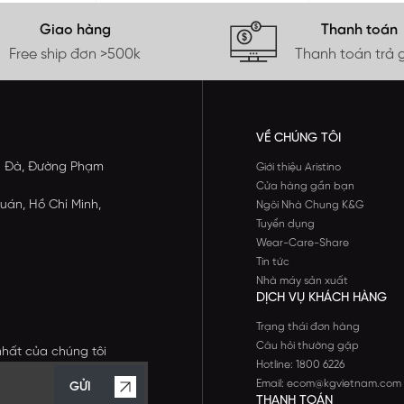
Giao hàng
Thanh toán
Free ship đơn >500k
Thanh toán trả 
VỀ CHÚNG TÔI
ông Đà, Đường Phạm
Giới thiệu Aristino
Cửa hàng gần bạn
uán, Hồ Chí Minh,
Ngôi Nhà Chung K&G
Tuyển dụng
Wear-Care-Share
Tin tức
Nhà máy sản xuất
DỊCH VỤ KHÁCH HÀNG
Trạng thái đơn hàng
Câu hỏi thường gặp
nhất của chúng tôi
Hotline: 1800 6226
Email: ecom@kgvietnam.com
GỬI
THANH TOÁN