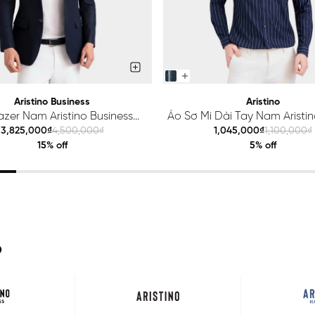
Aristino Business
Aristino
azer Nam Aristino Business
Áo Sơ Mi Dài Tay Nam Aristino
Premio 1BZ201S0H2
ALS425S0H2
3,825,000₫
4,500,000₫
1,045,000₫
1,100,000₫
15% off
5% off
O