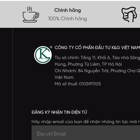
Chính hãng
100% Chính hãng
CÔNG TY CỔ PHẦN ĐẦU TƯ K&G VIỆT NAM
Trụ sở chính: Tầng 11, Khối A, Tòa nhà S
Hùng, Phường Từ Liêm, TP Hà Nội
Chi Nhánh: 84 Nguyễn Trãi, Phường Chợ Q
Việt Nam.
Mã số thuế: 0105911105
ĐĂNG KÝ NHẬN TIN ĐIỆN TỬ
Hãy nhập email của bạn để nhận những tin tức mới 