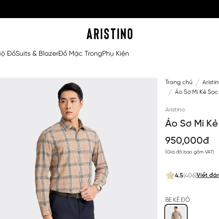
Bộ Đồ
Suits & Blazer
Đồ Mặc Trong
Phụ Kiện
Trang chủ
Aristi
Áo Sơ Mi Kẻ Sọc
Aristino
Áo Sơ Mi Kẻ
950,000đ
(Giá đã bao gồm VAT)
Viết đá
4.5
(406)
BE KẺ ĐỎ