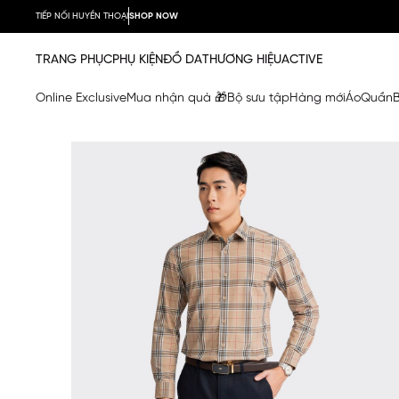
TIẾP NỐI HUYỀN THOẠI
SHOP NOW
TRANG PHỤC
PHỤ KIỆN
ĐỒ DA
THƯƠNG HIỆU
ACTIVE
Online Exclusive
Mua nhận quà 🎁
Bộ sưu tập
Hàng mới
Áo
Quần