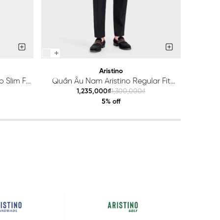
Aristino
 Slim Fit
Quần Âu Nam Aristino Regular Fit
Quầ
ATR203S0H2
1,235,000₫
1,300,000₫
5% off