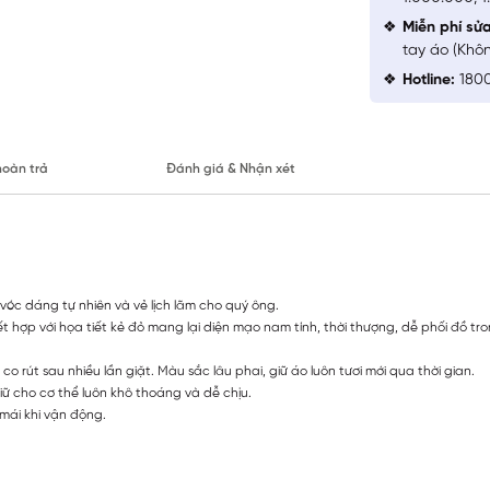
Miễn phí sử
tay áo (Khô
Hotline:
1800
hoàn trả
Đánh giá & Nhận xét
 vóc dáng tự nhiên và vẻ lịch lãm cho quý ông.
kết hợp với họa tiết kẻ đỏ mang lại diện mạo nam tính, thời thượng, dễ phối đồ t
 rút sau nhiều lần giặt. Màu sắc lâu phai, giữ áo luôn tươi mới qua thời gian.
iữ cho cơ thể luôn khô thoáng và dễ chịu.
 mái khi vận động.