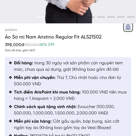
XÁM KẺ
Aristino
Áo Sơ mi Nam Aristino Regular Fit ALS21502
398,000đ
995,000đ
60% OFF
(Giá đã bao gồm VAT)
Đổi hàng:
trong 30 ngày với sản phẩm còn nguyên tem
mác, chưa qua sử dụng, giặt (Không bao gồm đồ lót)
Miễn phí vận chuyển:
Thứ 7, Chủ nhật hoặc cho đơn từ
500.000 VNĐ
Tích điểm ArisPoint khi mua hàng:
100.000 VNĐ tiền mua
hàng = 1 Arispoint = 2.000 VNĐ
Chính sách quà tặng sinh nhật:
Evoucher (100.000,
500.000, 1.000.000, 1.500.000, 2.000.000 VNĐ)
Miễn phí sửa hàng:
Cắt gấu quần, bóp bụng, sửa cắt
ngắn tay áo (Không bao gồm tay áo Vest/Blazer)