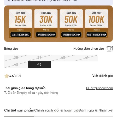
Hotline:
18006226 hỗ trợ từ 8h00:22h00
Bảng size
Hướng dẫn chọn size
38
39
40
41
42
43
Viết đánh giá
4.5
(406)
Thời gian giao hàng dự kiến
Mua tại showroom
Từ 3 đến 5 ngày kể từ ngày đặt hàng
Chi tiết sản phẩm
Chính sách đổi & hoàn trả
Đánh giá & Nhận xét