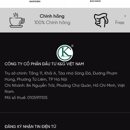
Chính hãng
Gi
100% Chính hãng
Free s
CÔNG TY CỔ PHẦN ĐẦU TƯ K&G VIỆT NAM
Trụ sở chính: Tầng 11, Khối A, Tòa nhà Sông Đà, Đường Phạm
Hùng, Phường Từ Liêm, TP Hà Nội
Chi Nhánh: 84 Nguyễn Trãi, Phường Chợ Quán, Hồ Chí Minh, Việt
Nam.
Mã số thuế: 0105911105
ĐĂNG KÝ NHẬN TIN ĐIỆN TỬ