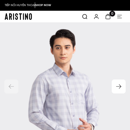
TIẾP NỐI HUYỀN THOẠI
SHOP NOW
0