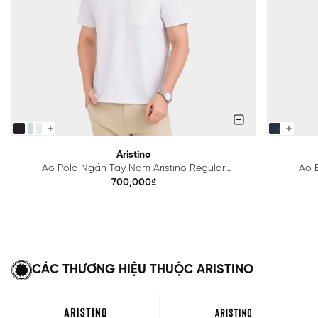
Aristino
Áo Polo Ngắn Tay Nam Aristino Regular
Áo B
APS615EDP01
700,000₫
CÁC THƯƠNG HIỆU THUỘC ARISTINO