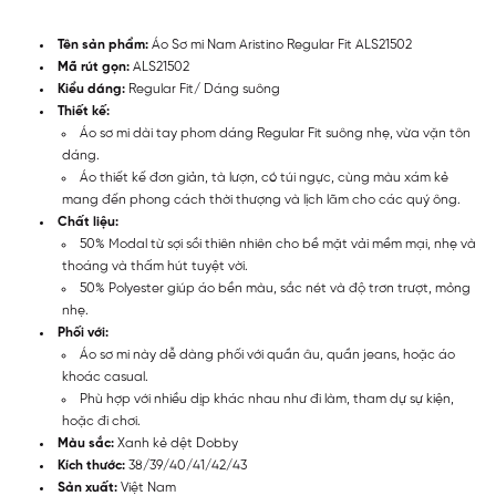
Tên sản phẩm:
Áo Sơ mi Nam Aristino Regular Fit ALS21502
Mã rút gọn:
ALS21502
Kiểu dáng:
Regular Fit/ Dáng suông
Thiết kế:
Áo sơ mi dài tay phom dáng Regular Fit suông nhẹ, vừa vặn tôn
dáng.
Áo thiết kế đơn giản, tà lượn, có túi ngực, cùng màu xám kẻ
mang đến phong cách thời thượng và lịch lãm cho các quý ông.
Chất liệu:
50% Modal từ sợi sồi thiên nhiên cho bề mặt vải mềm mại, nhẹ và
thoáng và thấm hút tuyệt vời.
50% Polyester giúp áo bền màu, sắc nét và độ trơn trượt, mỏng
nhẹ.
Phối với:
Áo sơ mi này dễ dàng phối với quần âu, quần jeans, hoặc áo
khoác casual.
Phù hợp với nhiều dịp khác nhau như đi làm, tham dự sự kiện,
hoặc đi chơi.
Màu sắc:
Xanh kẻ dệt Dobby
Kích thước:
38/39/40/41/42/43
Sản xuất:
Việt Nam