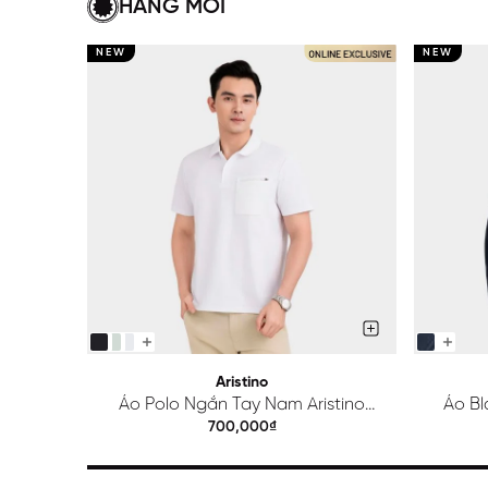
HÀNG MỚI
NEW
NEW
Aristino
Áo Polo Ngắn Tay Nam Aristino
Áo Bl
Regular APS615EDP01
700,000₫