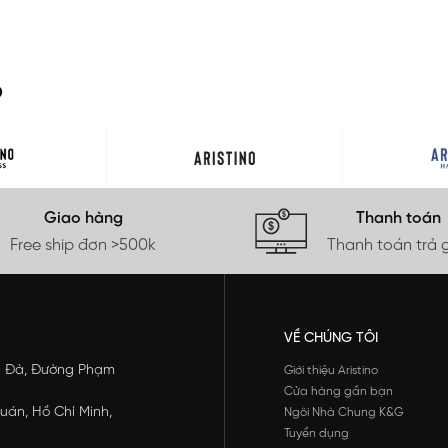
O
Giao hàng
Thanh toán
Free ship đơn >500k
Thanh toán trả 
VỀ CHÚNG TÔI
ông Đà, Đường Phạm
Giới thiệu Aristino
Cửa hàng gần bạn
uán, Hồ Chí Minh,
Ngôi Nhà Chung K&G
Tuyển dụng