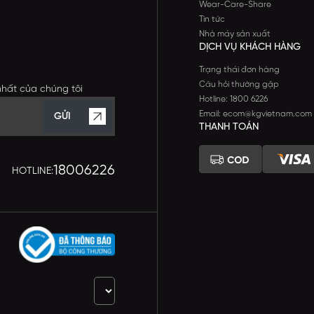
Wear-Care-Share
Tin tức
Nhà máy sản xuất
DỊCH VỤ KHÁCH HÀNG
Trạng thái đơn hàng
Câu hỏi thường gặp
nhất của chúng tôi
Hotline: 1800 6226
Email: ecom@kgvietnam.com
GỬI
THANH TOÁN
18006226
HOTLINE: