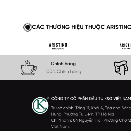
CÁC THƯƠNG HIỆU THUỘC ARISTIN
Chính hãng
100% Chính hãng
CÔNG TY CỔ PHẦN ĐẦU TƯ K&G VIỆT NAM
Trụ sở chính: Tầng 11, Khối A, Tòa nhà S
Hùng, Phường Từ Liêm, TP Hà Nội
Chi Nhánh: 84 Nguyễn Trãi, Phường Chợ Q
Việt Nam.