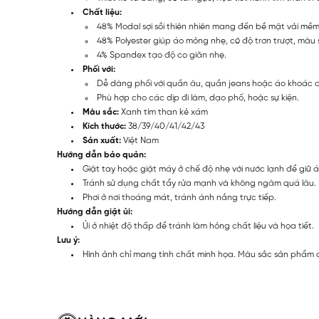
Chất liệu:
48% Modal sợi sồi thiên nhiên mang đến bề mặt vải mề
48% Polyester giúp áo mỏng nhẹ, có độ trơn trượt, màu s
4% Spandex tạo độ co giãn nhẹ.
Phối với:
Dễ dàng phối với quần âu, quần jeans hoặc áo khoác c
Phù hợp cho các dịp đi làm, dạo phố, hoặc sự kiện.
Màu sắc:
Xanh tím than kẻ xám
Kích thước:
38/39/40/41/42/43
Sản xuất:
Việt Nam
Hướng dẫn bảo quản:
Giặt tay hoặc giặt máy ở chế độ nhẹ với nước lạnh để giữ 
Tránh sử dụng chất tẩy rửa mạnh và không ngâm quá lâu.
Phơi ở nơi thoáng mát, tránh ánh nắng trực tiếp.
Hướng dẫn giặt ủi:
Ủi ở nhiệt độ thấp để tránh làm hỏng chất liệu và họa tiết.
Lưu ý:
Hình ảnh chỉ mang tính chất minh họa. Màu sắc sản phẩm c