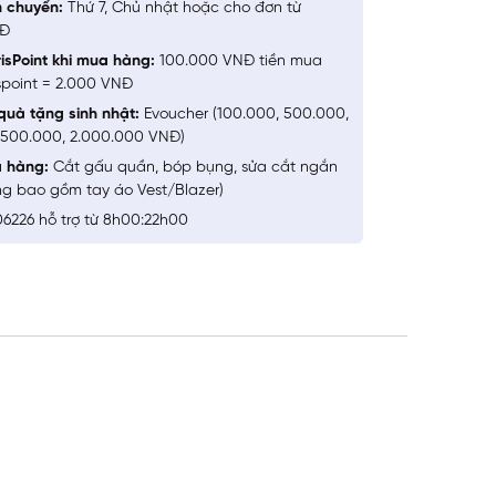
n chuyển:
Thứ 7, Chủ nhật hoặc cho đơn từ
NĐ
isPoint khi mua hàng:
100.000 VNĐ tiền mua
spoint = 2.000 VNĐ
quà tặng sinh nhật:
Evoucher (100.000, 500.000,
1.500.000, 2.000.000 VNĐ)
a hàng:
Cắt gấu quần, bóp bụng, sửa cắt ngắn
ng bao gồm tay áo Vest/Blazer)
6226 hỗ trợ từ 8h00:22h00