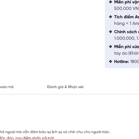
Miễn phí vậ
500.000 V
Tích điểm Ar
hàng = 1 Ari
Chính sách 
1.000.000, 
Miễn phí sử
tay áo (Khô
Hotline:
1800
hoàn trả
Đánh giá & Nhận xét
thả ngoài mà vẫn đảm bảo sự lịch sự và chỉn chu cho người mặc.
 độc đáo, tạo điểm nhấn nổi bật.