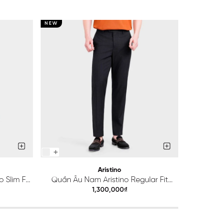
NEW
NEW
Aristino
 Slim Fit
Quần Âu Nam Aristino Regular Fit
Quầ
ATR203S0H2
1,300,000₫