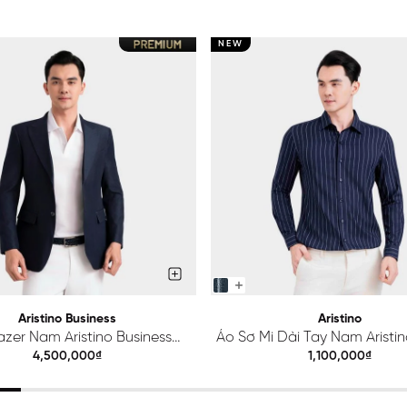
NEW
Aristino Business
Aristino
azer Nam Aristino Business
Áo Sơ Mi Dài Tay Nam Aristino
Premio 1BZ201S0H2
ALS425S0H2
4,500,000₫
1,100,000₫