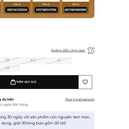
Hướng dẫn chọn size
39
40
41
43
THÊM VÀO GIỎ
g dự kiến
Mua tại showroom
 từ ngày đặt hàng
ong 30 ngày với sản phẩm còn nguyên tem mác,
 dụng, giặt (Không bao gồm đồ lót)