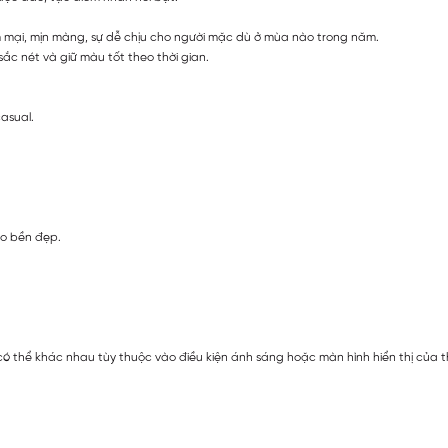
m mại, mịn màng, sự dễ chịu cho người mặc dù ở mùa nào trong năm.
ắc nét và giữ màu tốt theo thời gian.
asual.
áo bền đẹp.
ó thể khác nhau tùy thuộc vào điều kiện ánh sáng hoặc màn hình hiển thị của t