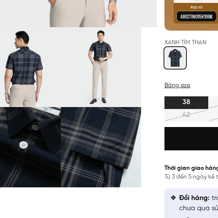
XANH TÍM THAN
Bảng size
38
42
Thời gian giao hàn
Từ 3 đến 5 ngày kể
Đổi hàng:
tr
chưa qua sử