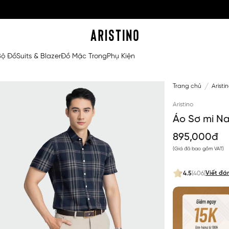
Bộ Đồ
Suits & Blazer
Đồ Mặc Trong
Phụ Kiện
Trang chủ
Aristi
Aristino
Áo Sơ mi N
895,000đ
(Giá đã bao gồm VAT)
Viết đá
4.5
(406)