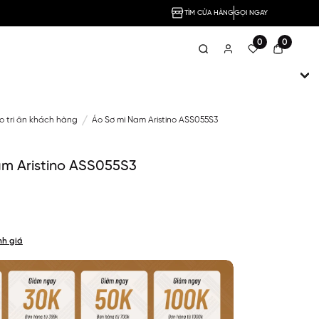
TÌM CỬA HÀNG
GỌI NGAY
0
0
no tri ân khách hàng
Áo Sơ mi Nam Aristino ASS055S3
am Aristino ASS055S3
nh giá