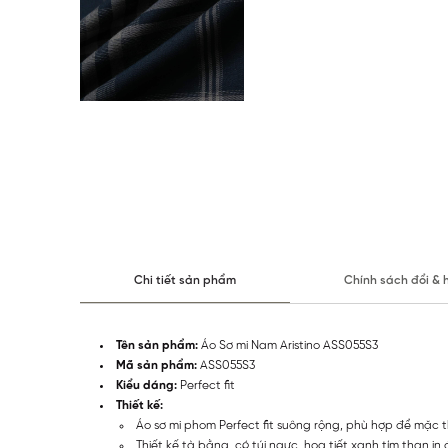
Chi tiết sản phẩm
Chính sách đổi & 
Tên sản phẩm:
Áo Sơ mi Nam Aristino ASS055S3
Mã sản phẩm:
ASS055S3
Kiểu dáng:
Perfect fit
Thiết kế:
Áo sơ mi phom Perfect fit suông rộng, phù hợp để mặc 
Thiết kế tà bằng, có túi ngực, họa tiết xanh tím than in