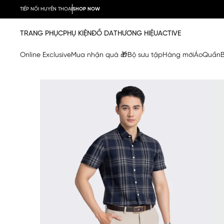
TIẾP NỐI HUYỀN THOẠI
SHOP NOW
TRANG PHỤC
PHỤ KIỆN
ĐỒ DA
THƯƠNG HIỆU
ACTIVE
Online Exclusive
Mua nhận quà 🎁
Bộ sưu tập
Hàng mới
Áo
Quần