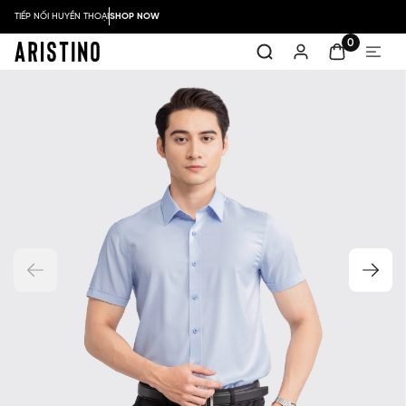
TIẾP NỐI HUYỀN THOẠI
SHOP NOW
0