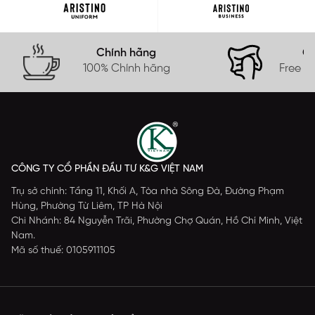
Chính hãng
Gi
100% Chính hãng
Free s
CÔNG TY CỔ PHẦN ĐẦU TƯ K&G VIỆT NAM
Trụ sở chính: Tầng 11, Khối A, Tòa nhà Sông Đà, Đường Phạm
Hùng, Phường Từ Liêm, TP Hà Nội
Chi Nhánh: 84 Nguyễn Trãi, Phường Chợ Quán, Hồ Chí Minh, Việt
Nam.
Mã số thuế: 0105911105