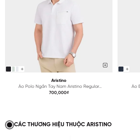
Aristino
Áo Polo Ngắn Tay Nam Aristino Regular
Áo B
APS615EDP01
700,000₫
CÁC THƯƠNG HIỆU THUỘC ARISTINO