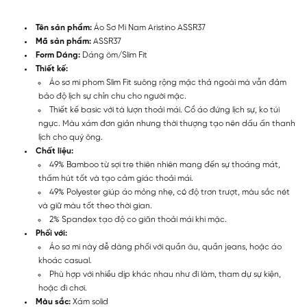
Tên sản phẩm:
Áo Sơ Mi Nam Aristino ASSR37
Mã sản phẩm:
ASSR37
Form Dáng:
Dáng ôm/Slim Fit
Thiết kế:
Áo sơ mi phom Slim Fit suông rộng mặc thả ngoài mà vẫn đảm
bảo độ lịch sự chỉn chu cho người mặc.
Thiết kế basic với tà lượn thoải mái. Cổ áo đứng lịch sự, ko túi
ngực. Màu xám đơn giản nhưng thời thượng tạo nên dấu ấn thanh
lịch cho quý ông.
Chất liệu:
49% Bamboo từ sợi tre thiên nhiên mang đến sự thoáng mát,
thấm hút tốt và tạo cảm giác thoải mái.
49% Polyester giúp áo mỏng nhẹ, có độ trơn trượt, màu sắc nét
và giữ màu tốt theo thời gian.
2% Spandex tạo độ co giãn thoải mái khi mặc.
Phối với:
Áo sơ mi này dễ dàng phối với quần âu, quần jeans, hoặc áo
khoác casual.
Phù hợp với nhiều dịp khác nhau như đi làm, tham dự sự kiện,
hoặc đi chơi.
Màu sắc:
Xám solid