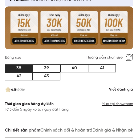
Hotline:
18006226 hỗ trợ từ 8h00:22h00
Bảng size
Hướng dẫn chọn size
38
39
40
41
42
43
Viết đánh giá
4.5
(406)
Thời gian giao hàng dự kiến
Mua tại showroom
Từ 3 đến 5 ngày kể từ ngày đặt hàng
Chi tiết sản phẩm
Chính sách đổi & hoàn trả
Đánh giá & Nhận xét