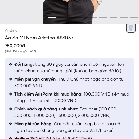
XÁM 14
Aristino
Áo Sơ Mi Nam Aristino ASSR37
750,000đ
(Giá đã bao gồm VAT)
Đổi hàng:
trong 30 ngày với sản phẩm còn nguyên tem
mác, chưa qua sử dụng, giặt (Không bao gồm đồ lót)
Miễn phí vận chuyển:
Thứ 7, Chủ nhật hoặc cho đơn từ
500.000 VNĐ
Tích điểm ArisPoint khi mua hàng:
100.000 VNĐ tiền mua
hàng = 1 Arispoint = 2.000 VNĐ
Chính sách quà tặng sinh nhật:
Evoucher (100.000,
500.000, 1.000.000, 1.500.000, 2.000.000 VNĐ)
Miễn phí sửa hàng:
Cắt gấu quần, bóp bụng, sửa cắt
ngắn tay áo (Không bao gồm tay áo Vest/Blazer)