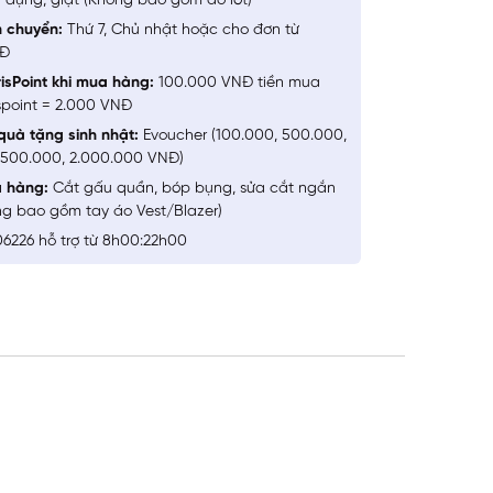
 dụng, giặt (Không bao gồm đồ lót)
n chuyển:
Thứ 7, Chủ nhật hoặc cho đơn từ
NĐ
isPoint khi mua hàng:
100.000 VNĐ tiền mua
spoint = 2.000 VNĐ
quà tặng sinh nhật:
Evoucher (100.000, 500.000,
1.500.000, 2.000.000 VNĐ)
a hàng:
Cắt gấu quần, bóp bụng, sửa cắt ngắn
ng bao gồm tay áo Vest/Blazer)
6226 hỗ trợ từ 8h00:22h00