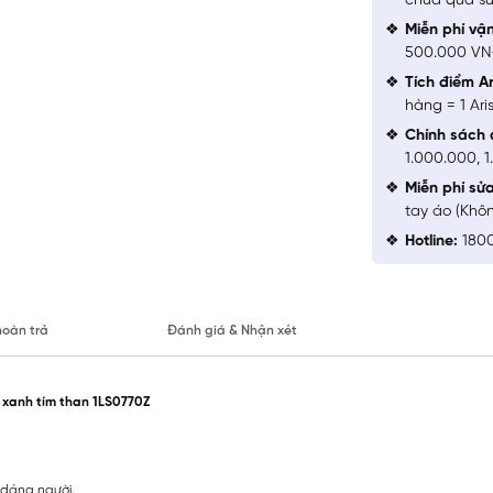
chưa qua sử
Miễn phí vậ
500.000 V
Tích điểm Ar
hàng = 1 Ari
Chính sách 
1.000.000, 
Miễn phí sử
tay áo (Khô
Hotline:
1800
hoàn trả
Đánh giá & Nhận xét
 xanh tím than 1LS0770Z
u dáng người.