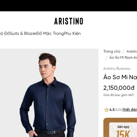
Bộ Đồ
Suits & Blazer
Đồ Mặc Trong
Phụ Kiện
Trang chủ
Aristi
Áo Sơ Mi Nam Ar
Aristino Business
Áo Sơ Mi Na
2,150,000đ
(Giá đã bao gồm VAT)
Viết đá
4.5
(406)