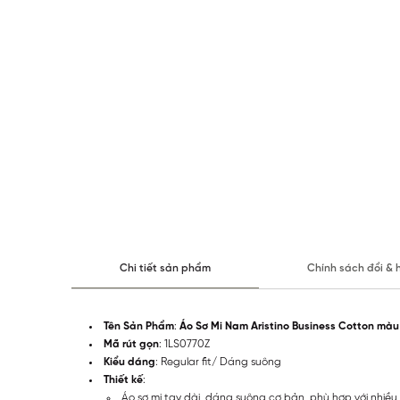
Chi tiết sản phẩm
Chính sách đổi & 
Tên Sản Phẩm
:
Áo Sơ Mi Nam Aristino Business Cotton màu
Mã rút gọn
: 1LS0770Z
Kiểu dáng
: Regular fit/ Dáng suông
Thiết kế
:
Áo sơ mi tay dài, dáng suông cơ bản, phù hợp với nhiề