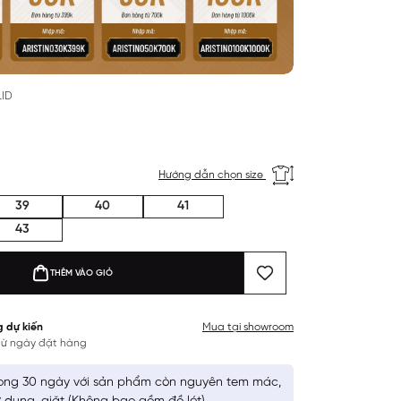
LID
Hướng dẫn chọn size
39
40
41
43
THÊM VÀO GIỎ
g dự kiến
Mua tại showroom
 từ ngày đặt hàng
ong 30 ngày với sản phẩm còn nguyên tem mác,