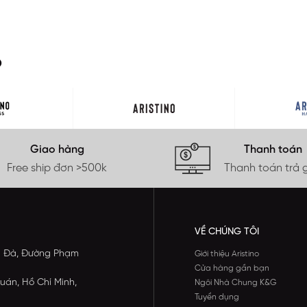
O
Giao hàng
Thanh toán
Free ship đơn >500k
Thanh toán trả 
VỀ CHÚNG TÔI
ông Đà, Đường Phạm
Giới thiệu Aristino
Cửa hàng gần bạn
uán, Hồ Chí Minh,
Ngôi Nhà Chung K&G
Tuyển dụng