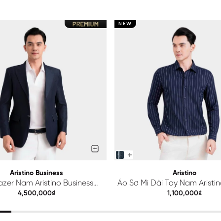
NEW
Aristino Business
Aristino
azer Nam Aristino Business
Áo Sơ Mi Dài Tay Nam Aristino
Premio 1BZ201S0H2
ALS425S0H2
4,500,000₫
1,100,000₫