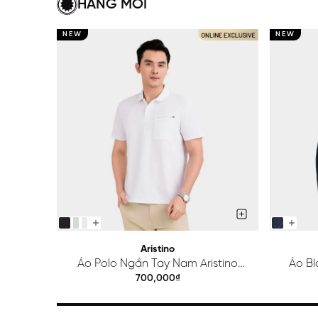
HÀNG MỚI
NEW
NEW
Aristino
Áo Polo Ngắn Tay Nam Aristino
Áo Bl
Regular APS615EDP01
700,000₫