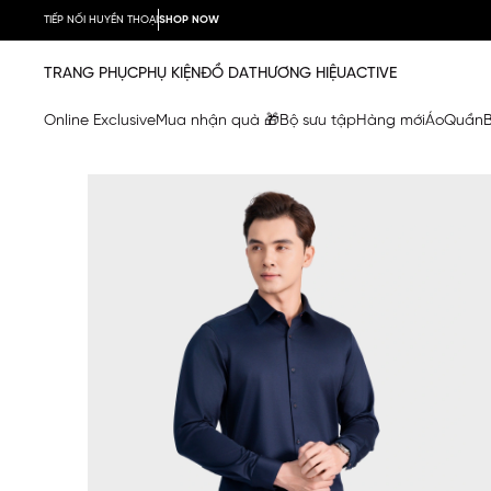
TIẾP NỐI HUYỀN THOẠI
SHOP NOW
TRANG PHỤC
PHỤ KIỆN
ĐỒ DA
THƯƠNG HIỆU
ACTIVE
Online Exclusive
Mua nhận quà 🎁
Bộ sưu tập
Hàng mới
Áo
Quần