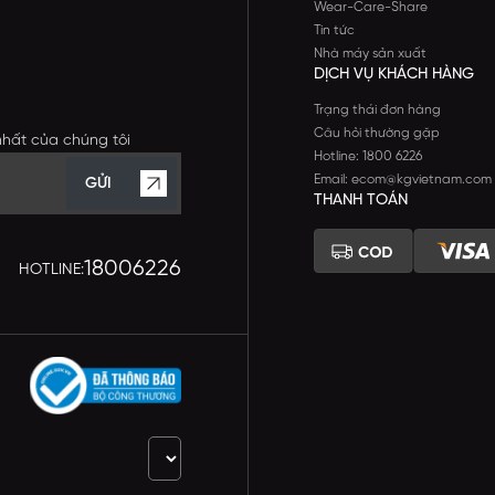
Wear-Care-Share
Tin tức
Nhà máy sản xuất
DỊCH VỤ KHÁCH HÀNG
Trạng thái đơn hàng
Câu hỏi thường gặp
nhất của chúng tôi
Hotline: 1800 6226
Email: ecom@kgvietnam.com
GỬI
THANH TOÁN
18006226
HOTLINE: