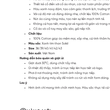
Thiết kế cổ điển với cổ áo nhọn, cài nút toàn phần phía 
Màu xanh navy đậm, tạo cảm giác thanh lịch, trưởng t
Vải có độ mịn và đứng dáng nhẹ, chất liệu 100% Cotton g
Nút áo cùng tông màu, tạo nên sự liền mạch tinh tế.
Không có họa tiết, mang lại vẻ ngoài tối giản và trang 
Cổ áo và cổ tay may sắc sảo, giữ nếp tốt.
Chất liệu:
100% Cotton giúp áo mềm mại, xốp nhẹ, có tính thấm h
Màu sắc
: Xanh tím than Solid
Size
: 38/39/40/41/42/43
Sản xuất
: Việt Nam
Hướng dẫn bảo quản và giặt ủi
:
Giặt dưới 30°C, dùng chất tẩy nhẹ.
Ủi nhiệt độ thấp, tránh ủi trực tiếp lên họa tiết và logo.
Phơi ở nơi thoáng mát, tránh ánh nắng trực tiếp.
Không sử dụng máy sấy để tránh co rút và mất form dáng.
Lưu ý
:
Hình ảnh chỉ mang tính chất minh họa. Màu sắc thực tế có 