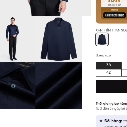
XANH TÍM THAN SO
Bảng size
38
42
Thời gian giao hàn
Từ 3 đến 5 ngày kể
Đổi hàng:
tr