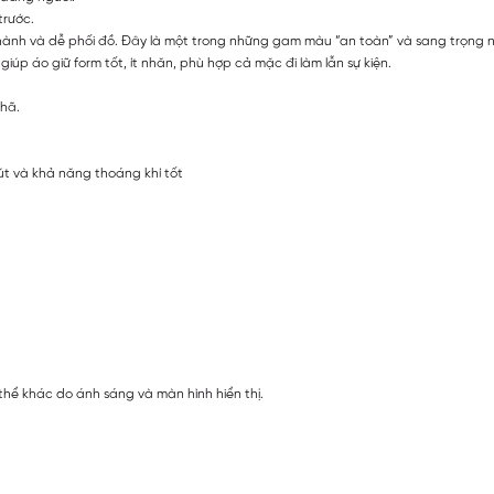
trước.
hành và dễ phối đồ. Đây là một trong những gam màu “an toàn” và sang trọng 
iúp áo giữ form tốt, ít nhăn, phù hợp cả mặc đi làm lẫn sự kiện.
nhã.
út và khả năng thoáng khí tốt
thể khác do ánh sáng và màn hình hiển thị.