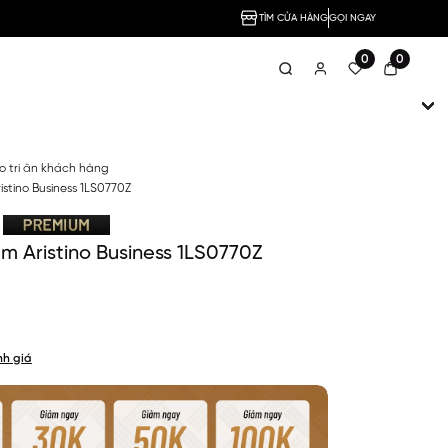
TÌM CỬA HÀNG
GỌI NGAY
0
0
no tri ân khách hàng
istino Business 1LS0770Z
m Aristino Business 1LS0770Z
nh giá