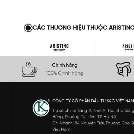
CÁC THƯƠNG HIỆU THUỘC ARISTIN
Chính hãng
100% Chính hãng
CÔNG TY CỔ PHẦN ĐẦU TƯ K&G VIỆT NAM
Trụ sở chính: Tầng 11, Khối A, Tòa nhà S
Hùng, Phường Từ Liêm, TP Hà Nội
Chi Nhánh: 84 Nguyễn Trãi, Phường Chợ Q
Việt Nam.