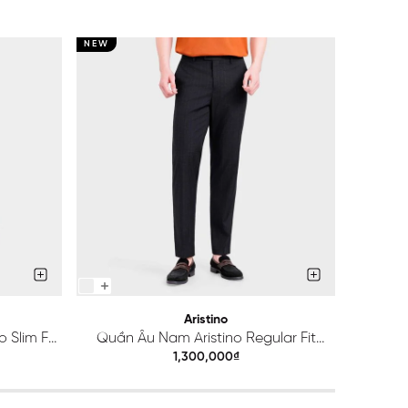
NEW
NEW
Aristino
 Slim Fit
Quần Âu Nam Aristino Regular Fit
Quầ
ATR203S0H2
1,300,000₫