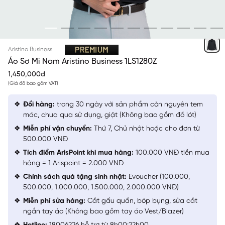
ĐEN SOLID
Aristino Business
Áo Sơ Mi Nam Aristino Business 1LS1280Z
1,450,000đ
(Giá đã bao gồm VAT)
Đổi hàng:
trong 30 ngày với sản phẩm còn nguyên tem
mác, chưa qua sử dụng, giặt (Không bao gồm đồ lót)
Miễn phí vận chuyển:
Thứ 7, Chủ nhật hoặc cho đơn từ
500.000 VNĐ
Tích điểm ArisPoint khi mua hàng:
100.000 VNĐ tiền mua
hàng = 1 Arispoint = 2.000 VNĐ
Chính sách quà tặng sinh nhật:
Evoucher (100.000,
500.000, 1.000.000, 1.500.000, 2.000.000 VNĐ)
Miễn phí sửa hàng:
Cắt gấu quần, bóp bụng, sửa cắt
ngắn tay áo (Không bao gồm tay áo Vest/Blazer)