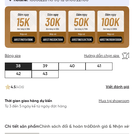
Hotline:
18006226 hỗ trợ từ 8h00:22h00
Bảng size
Hướng dẫn chọn size
38
39
40
41
42
43
Viết đánh giá
4.5
(406)
Thời gian giao hàng dự kiến
Mua tại showroom
Từ 3 đến 5 ngày kể từ ngày đặt hàng
Chi tiết sản phẩm
Chính sách đổi & hoàn trả
Đánh giá & Nhận xét