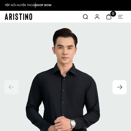
TIẾP NỐI HUYỀN THOẠI
SHOP NOW
0