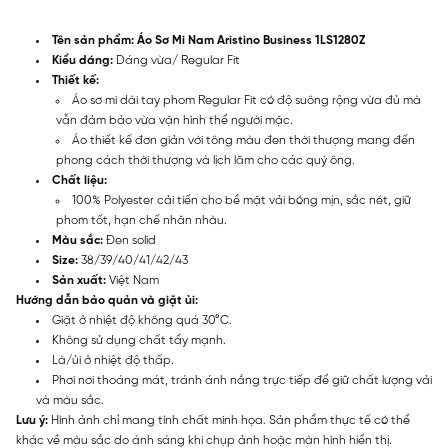
Tên sản phẩm: Áo Sơ Mi Nam Aristino Business 1LS1280Z
Kiểu dáng:
Dáng vừa/ Regular Fit
Thiết kế:
Áo sơ mi dài tay phom Regular Fit có độ suông rộng vừa đủ mà
vẫn đảm bảo vừa vặn hình thể người mặc.
Áo thiết kế đơn giản với tông màu đen thời thượng mang đến
phong cách thời thượng và lịch lãm cho các quý ông.
Chất liệu:
100% Polyester cải tiến cho bề mặt vải bóng mịn, sắc nét, giữ
phom tốt, hạn chế nhăn nhàu.
Màu sắc:
Đen solid
Size:
38/39/40/41/42/43
Sản xuất:
Việt Nam
Hướng dẫn bảo quản và giặt ủi:
Giặt ở nhiệt độ không quá 30°C.
Không sử dụng chất tẩy mạnh.
Là/ủi ở nhiệt độ thấp.
Phơi nơi thoáng mát, tránh ánh nắng trực tiếp để giữ chất lượng vải
và màu sắc.
Lưu ý:
Hình ảnh chỉ mang tính chất minh họa. Sản phẩm thực tế có thể
khác về màu sắc do ánh sáng khi chụp ảnh hoặc màn hình hiển thị.