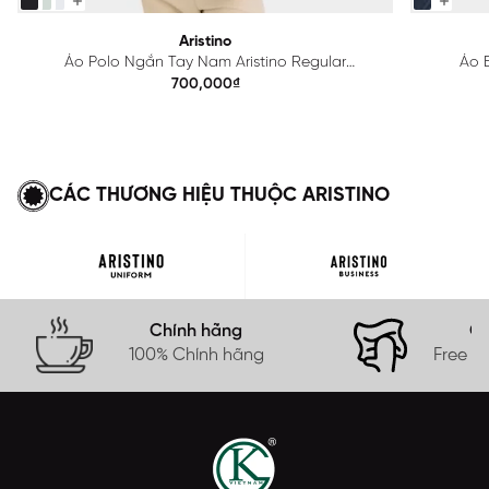
Aristino
Áo Polo Ngắn Tay Nam Aristino Regular
Áo B
APS615EDP01
700,000₫
CÁC THƯƠNG HIỆU THUỘC ARISTINO
Chính hãng
Gi
100% Chính hãng
Free s