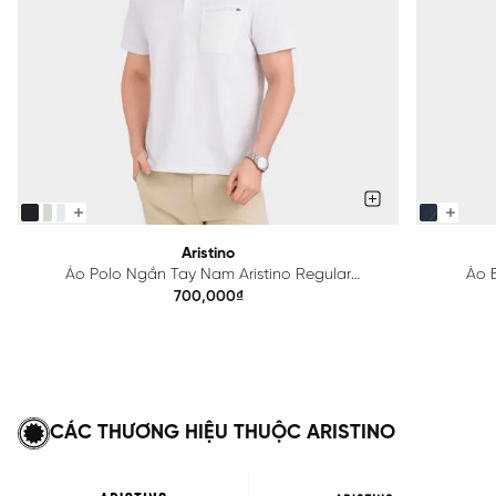
Aristino
Áo Polo Ngắn Tay Nam Aristino Regular
Áo B
APS615EDP01
700,000₫
CÁC THƯƠNG HIỆU THUỘC ARISTINO