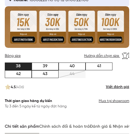
Hotline:
18006226 hỗ trợ từ 8h00:22h00
Bảng size
Hướng dẫn chọn size
38
39
40
41
42
43
44
Viết đánh giá
4.5
(406)
Thời gian giao hàng dự kiến
Mua tại showroom
Từ 3 đến 5 ngày kể từ ngày đặt hàng
Chi tiết sản phẩm
Chính sách đổi & hoàn trả
Đánh giá & Nhận xét