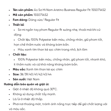
Tên sản phẩm:
Áo Sơ Mi Nam Aristino Business Regular Fit 1SS071AS2
Mã sản phẩm:
1SS071AS2
Fom dáng:
Dáng vừa/ Regular Fit
Thiết kế
:
Sơ mi ngắn tay phom Regular fit suông nhẹ, thoải mái khi cử
động
Chất liệu 100% Polyester bền màu, chống nhăn, giữ phom tốt,
hạn chế thấm nước và kháng bám bẩn.
Màu xanh tím than kẻ sọc chìm trang nhã, lịch lãm
Chất liệu:
100% Polyester bền màu, chống nhăn, giữ phom tốt, nhanh khô,
ít thấm nước và có khả năng kháng bám bẩn.
Màu sắc:
Xanh tím than kẻ sọc chìm
Size:
38/39/40/41/42/43/44
Sản xuất:
Việt Nam
Hướng dẫn bảo quản và giặt ủi:
Giặt ở nhiệt độ không quá 30°C.
Không sử dụng chất tẩy mạnh.
Là/ủi ở nhiệt độ thấp.
Phơi nơi thoáng mát, tránh ánh nắng trực tiếp để giữ chất lượng vải
và màu sắc.