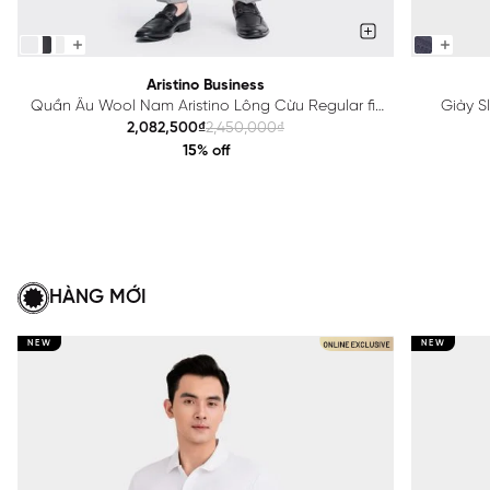
Aristino Business
Quần Âu Wool Nam Aristino Lông Cừu Regular fit
Giày S
1TR0170Z
2,082,500₫
2,450,000₫
15% off
HÀNG MỚI
NEW
NEW