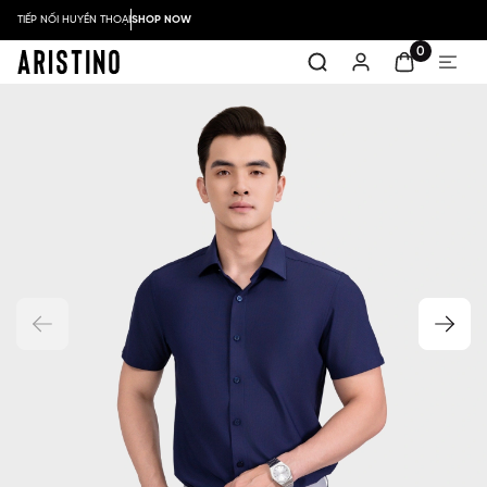
TIẾP NỐI HUYỀN THOẠI
SHOP NOW
0