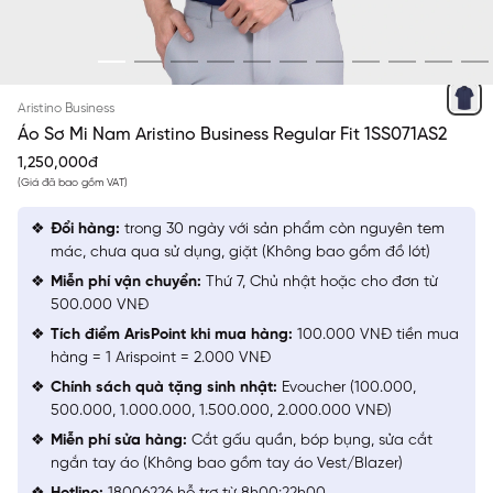
XANH TÍM THAN KẺ SỌC CHÌM
Aristino Business
Áo Sơ Mi Nam Aristino Business Regular Fit 1SS071AS2
1,250,000đ
(Giá đã bao gồm VAT)
Đổi hàng:
trong 30 ngày với sản phẩm còn nguyên tem
mác, chưa qua sử dụng, giặt (Không bao gồm đồ lót)
Miễn phí vận chuyển:
Thứ 7, Chủ nhật hoặc cho đơn từ
500.000 VNĐ
Tích điểm ArisPoint khi mua hàng:
100.000 VNĐ tiền mua
hàng = 1 Arispoint = 2.000 VNĐ
Chính sách quà tặng sinh nhật:
Evoucher (100.000,
500.000, 1.000.000, 1.500.000, 2.000.000 VNĐ)
Miễn phí sửa hàng:
Cắt gấu quần, bóp bụng, sửa cắt
ngắn tay áo (Không bao gồm tay áo Vest/Blazer)