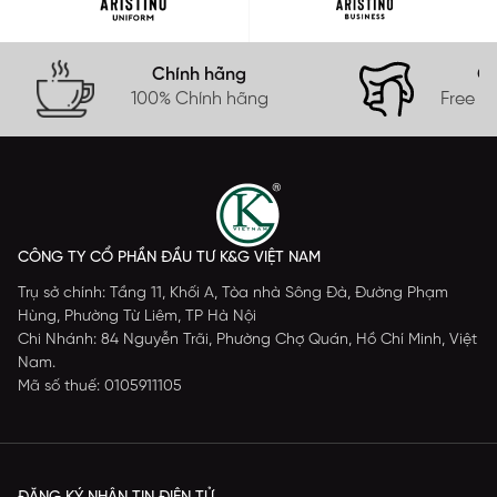
Chính hãng
Gi
100% Chính hãng
Free s
CÔNG TY CỔ PHẦN ĐẦU TƯ K&G VIỆT NAM
Trụ sở chính: Tầng 11, Khối A, Tòa nhà Sông Đà, Đường Phạm
Hùng, Phường Từ Liêm, TP Hà Nội
Chi Nhánh: 84 Nguyễn Trãi, Phường Chợ Quán, Hồ Chí Minh, Việt
Nam.
Mã số thuế: 0105911105