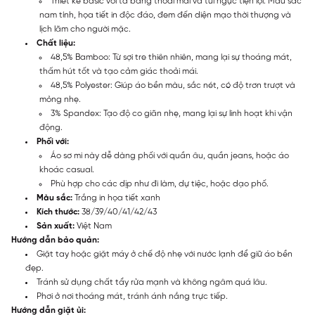
Thiết kế basic với tà bằng thoải mái và túi ngực tiện lợi. Màu sắc
nam tính, họa tiết in độc đáo, đem đến diện mạo thời thượng và
lịch lãm cho người mặc.
Chất liệu:
48,5% Bamboo: Từ sợi tre thiên nhiên, mang lại sự thoáng mát,
thấm hút tốt và tạo cảm giác thoải mái.
48,5% Polyester: Giúp áo bền màu, sắc nét, có độ trơn trượt và
mỏng nhẹ.
3% Spandex: Tạo độ co giãn nhẹ, mang lại sự linh hoạt khi vận
động.
Phối với:
Áo sơ mi này dễ dàng phối với quần âu, quần jeans, hoặc áo
khoác casual.
Phù hợp cho các dịp như đi làm, dự tiệc, hoặc dạo phố.
Màu sắc:
Trắng in họa tiết xanh
Kích thước:
38/39/40/41/42/43
Sản xuất:
Việt Nam
Hướng dẫn bảo quản:
Giặt tay hoặc giặt máy ở chế độ nhẹ với nước lạnh để giữ áo bền
đẹp.
Tránh sử dụng chất tẩy rửa mạnh và không ngâm quá lâu.
Phơi ở nơi thoáng mát, tránh ánh nắng trực tiếp.
Hướng dẫn giặt ủi: