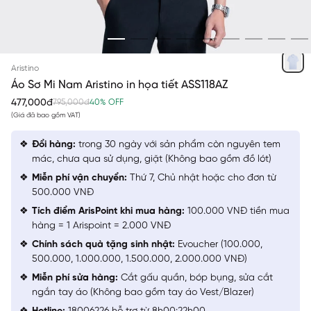
TRẮNG IN HỌA TIẾT XANH
Aristino
Áo Sơ Mi Nam Aristino in họa tiết ASS118AZ
477,000đ
795,000đ
40% OFF
(Giá đã bao gồm VAT)
Đổi hàng:
trong 30 ngày với sản phẩm còn nguyên tem
mác, chưa qua sử dụng, giặt (Không bao gồm đồ lót)
Miễn phí vận chuyển:
Thứ 7, Chủ nhật hoặc cho đơn từ
500.000 VNĐ
Tích điểm ArisPoint khi mua hàng:
100.000 VNĐ tiền mua
hàng = 1 Arispoint = 2.000 VNĐ
Chính sách quà tặng sinh nhật:
Evoucher (100.000,
500.000, 1.000.000, 1.500.000, 2.000.000 VNĐ)
Miễn phí sửa hàng:
Cắt gấu quần, bóp bụng, sửa cắt
ngắn tay áo (Không bao gồm tay áo Vest/Blazer)