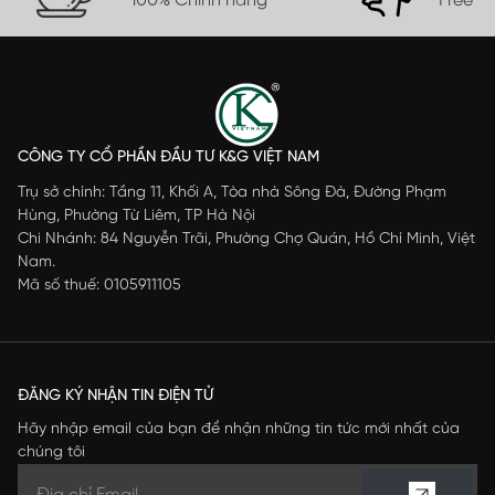
100% Chính hãng
Free s
CÔNG TY CỔ PHẦN ĐẦU TƯ K&G VIỆT NAM
Trụ sở chính: Tầng 11, Khối A, Tòa nhà Sông Đà, Đường Phạm
Hùng, Phường Từ Liêm, TP Hà Nội
Chi Nhánh: 84 Nguyễn Trãi, Phường Chợ Quán, Hồ Chí Minh, Việt
Nam.
Mã số thuế: 0105911105
ĐĂNG KÝ NHẬN TIN ĐIỆN TỬ
Hãy nhập email của bạn để nhận những tin tức mới nhất của
chúng tôi