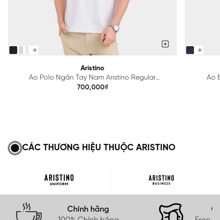
Aristino
Áo Polo Ngắn Tay Nam Aristino Regular
Áo B
APS615EDP01
700,000₫
CÁC THƯƠNG HIỆU THUỘC ARISTINO
Chính hãng
Gi