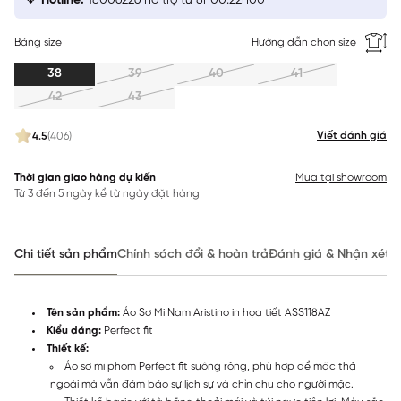
Hotline:
18006226 hỗ trợ từ 8h00:22h00
Bảng size
Hướng dẫn chọn size
38
39
40
41
42
43
Viết đánh giá
4.5
(406)
Thời gian giao hàng dự kiến
Mua tại showroom
Từ 3 đến 5 ngày kể từ ngày đặt hàng
Chi tiết sản phẩm
Chính sách đổi & hoàn trả
Đánh giá & Nhận xét
Tên sản phẩm:
Áo Sơ Mi Nam Aristino in họa tiết ASS118AZ
Kiểu dáng:
Perfect fit
Thiết kế:
Áo sơ mi phom Perfect fit suông rộng, phù hợp để mặc thả
ngoài mà vẫn đảm bảo sự lịch sự và chỉn chu cho người mặc.