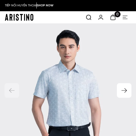
TIẾP NỐI HUYỀN THOẠI
SHOP NOW
0