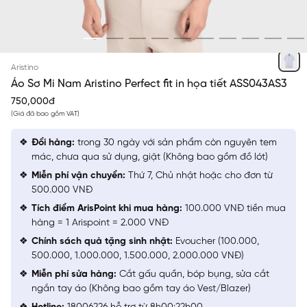
TRẮNG IN
Aristino
Áo Sơ Mi Nam Aristino Perfect fit in họa tiết ASS043AS3
750,000đ
(Giá đã bao gồm VAT)
Đổi hàng:
trong 30 ngày với sản phẩm còn nguyên tem
mác, chưa qua sử dụng, giặt (Không bao gồm đồ lót)
Miễn phí vận chuyển:
Thứ 7, Chủ nhật hoặc cho đơn từ
500.000 VNĐ
Tích điểm ArisPoint khi mua hàng:
100.000 VNĐ tiền mua
hàng = 1 Arispoint = 2.000 VNĐ
Chính sách quà tặng sinh nhật:
Evoucher (100.000,
500.000, 1.000.000, 1.500.000, 2.000.000 VNĐ)
Miễn phí sửa hàng:
Cắt gấu quần, bóp bụng, sửa cắt
ngắn tay áo (Không bao gồm tay áo Vest/Blazer)