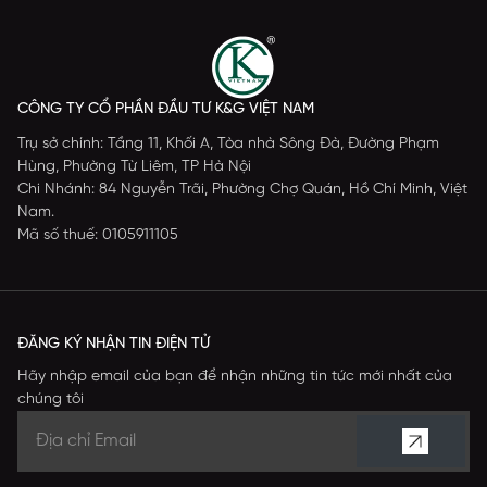
CÔNG TY CỔ PHẦN ĐẦU TƯ K&G VIỆT NAM
Trụ sở chính: Tầng 11, Khối A, Tòa nhà Sông Đà, Đường Phạm
Hùng, Phường Từ Liêm, TP Hà Nội
Chi Nhánh: 84 Nguyễn Trãi, Phường Chợ Quán, Hồ Chí Minh, Việt
Nam.
Mã số thuế: 0105911105
ĐĂNG KÝ NHẬN TIN ĐIỆN TỬ
Hãy nhập email của bạn để nhận những tin tức mới nhất của
chúng tôi