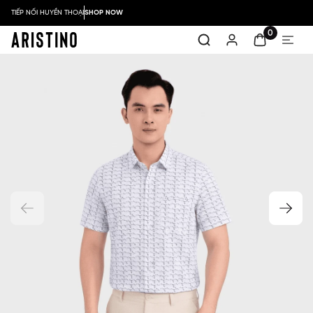
TIẾP NỐI HUYỀN THOẠI
SHOP NOW
0