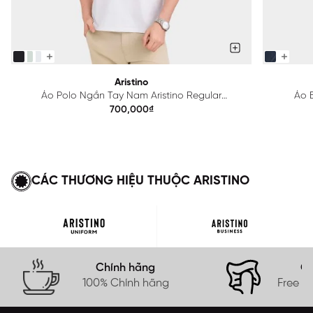
Aristino
Áo Polo Ngắn Tay Nam Aristino Regular
Áo B
APS615EDP01
700,000₫
CÁC THƯƠNG HIỆU THUỘC ARISTINO
Chính hãng
Gi
100% Chính hãng
Free s