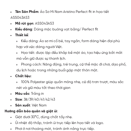
Tên Sản Phẩm
: Áo Sơ Mi Nam Aristino Perfect fit in họa tiết
ASS043AS3
Mã rút gọn
: ASS043AS3
Kiểu dáng
: Dáng mặc buông vạt bằng/ Perfect fit
Thiết kế
:
Kiểu dáng: Áo sơ mi cổ bẻ, tay ngắn, form dáng hiện đại phù
hợp với vóc dáng người Việt.
Họa tiết: được lặp đều khắp bề mặt áo, tạo hiệu ứng bắt mắt
mà vẫn giữ được sự thanh lịch.
Phong cách: Năng động, trẻ trung, có thể mặc đi chơi, dạo phố,
du lịch hoặc trong những buổi gặp mặt thân mật.
Chất liệu:
100% Polyester giúp quần mỏng nhẹ, có độ trơn trượt, màu sắc
nét và giữ màu tốt theo thời gian
Màu sắc
: Trắng in
Size
: 38/39/40/41/42/43
Sản xuất
: Việt Nam
Hướng dẫn bảo quản và giặt ủi
:
Giặt dưới 30°C, dùng chất tẩy nhẹ.
Ủi nhiệt độ thấp, tránh ủi trực tiếp lên họa tiết và logo.
Phơi ở nơi thoáng mát, tránh ánh nắng trực tiếp.