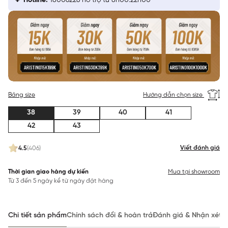
Hotline:
18006226 hỗ trợ từ 8h00:22h00
Bảng size
Hướng dẫn chọn size
38
39
40
41
42
43
Viết đánh giá
4.5
(406)
Thời gian giao hàng dự kiến
Mua tại showroom
Từ 3 đến 5 ngày kể từ ngày đặt hàng
Chi tiết sản phẩm
Chính sách đổi & hoàn trả
Đánh giá & Nhận xét