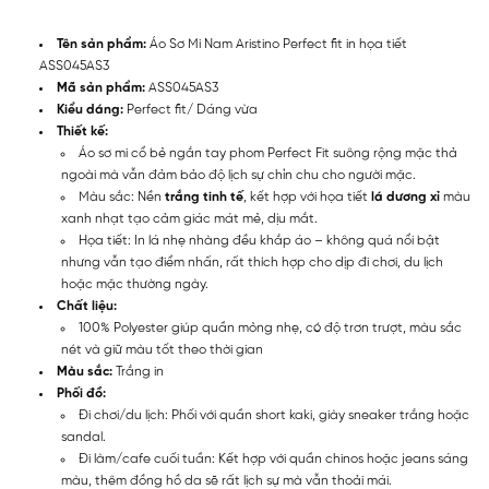
Tên sản phẩm:
Áo Sơ Mi Nam Aristino Perfect fit in họa tiết
ASS045AS3
Mã sản phẩm:
ASS045AS3
Kiểu dáng:
Perfect fit/ Dáng vừa
Thiết kế:
Áo sơ mi cổ bẻ ngắn tay phom Perfect Fit suông rộng mặc thả
ngoài mà vẫn đảm bảo độ lịch sự chỉn chu cho người mặc.
Màu sắc: Nền
trắng tinh tế
, kết hợp với họa tiết
lá dương xỉ
màu
xanh nhạt tạo cảm giác mát mẻ, dịu mắt.
Họa tiết: In lá nhẹ nhàng đều khắp áo – không quá nổi bật
nhưng vẫn tạo điểm nhấn, rất thích hợp cho dịp đi chơi, du lịch
hoặc mặc thường ngày.
Chất liệu:
100% Polyester giúp quần mỏng nhẹ, có độ trơn trượt, màu sắc
nét và giữ màu tốt theo thời gian
Màu sắc:
Trắng in
Phối đồ:
Đi chơi/du lịch: Phối với quần short kaki, giày sneaker trắng hoặc
sandal.
Đi làm/cafe cuối tuần: Kết hợp với quần chinos hoặc jeans sáng
màu, thêm đồng hồ da sẽ rất lịch sự mà vẫn thoải mái.