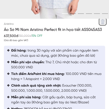
TRẮNG IN
Aristino
Áo Sơ Mi Nam Aristino Perfect fit in họa tiết ASS045AS3
637,500đ
750,000đ
15% OFF
(Giá đã bao gồm VAT)
Đổi hàng:
trong 30 ngày với sản phẩm còn nguyên tem
mác, chưa qua sử dụng, giặt (Không bao gồm đồ lót)
Miễn phí vận chuyển:
Thứ 7, Chủ nhật hoặc cho đơn từ
500.000 VNĐ
Tích điểm ArisPoint khi mua hàng:
100.000 VNĐ tiền mua
hàng = 1 Arispoint = 2.000 VNĐ
Chính sách quà tặng sinh nhật:
Evoucher (100.000,
500.000, 1.000.000, 1.500.000, 2.000.000 VNĐ)
Miễn phí sửa hàng:
Cắt gấu quần, bóp bụng, sửa cắt
ngắn tay áo (Không bao gồm tay áo Vest/Blazer)