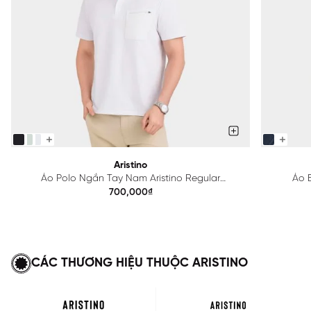
Aristino
Áo Polo Ngắn Tay Nam Aristino Regular
Áo B
APS615EDP01
700,000₫
CÁC THƯƠNG HIỆU THUỘC ARISTINO