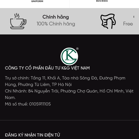
Chính hãng
Gi
100% Chính hãng
Free s
CÔNG TY CỔ PHẦN ĐẦU TƯ K&G VIỆT NAM
Trụ sở chính: Tầng 11, Khối A, Tòa nhà Sông Đà, Đường Phạm
Hùng, Phường Từ Liêm, TP Hà Nội
Chi Nhánh: 84 Nguyễn Trãi, Phường Chợ Quán, Hồ Chí Minh, Việt
Nam.
Mã số thuế: 0105911105
ĐĂNG KÝ NHẬN TIN ĐIỆN TỬ