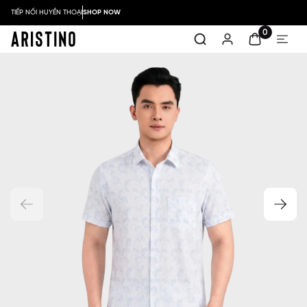
TIẾP NỐI HUYỀN THOẠI
SHOP NOW
0