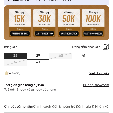
Hotline:
18006226 hỗ trợ từ 8h00:22h00
Bảng size
Hướng dẫn chọn size
38
39
40
41
42
43
Viết đánh giá
4.5
(406)
Thời gian giao hàng dự kiến
Mua tại showroom
Từ 3 đến 5 ngày kể từ ngày đặt hàng
Chi tiết sản phẩm
Chính sách đổi & hoàn trả
Đánh giá & Nhận xét