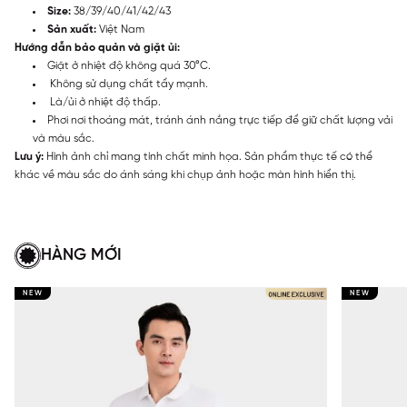
Size:
38/39/40/41/42/43
Sản xuất:
Việt Nam
Hướng dẫn bảo quản và giặt ủi:
Giặt ở nhiệt độ không quá 30°C.
Không sử dụng chất tẩy mạnh.
Là/ủi ở nhiệt độ thấp.
Phơi nơi thoáng mát, tránh ánh nắng trực tiếp để giữ chất lượng vải
và màu sắc.
Lưu ý:
Hình ảnh chỉ mang tính chất minh họa. Sản phẩm thực tế có thể
khác về màu sắc do ánh sáng khi chụp ảnh hoặc màn hình hiển thị.
HÀNG MỚI
NEW
NEW