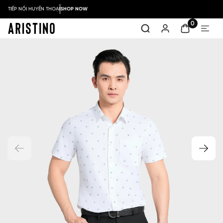
TIẾP NỐI HUYỀN THOẠI
SHOP NOW
0