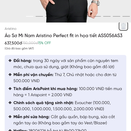
TRẮNG IN
Aristino
Áo Sơ Mi Nam Aristino Perfect fit in họa tiết ASS056AS3
637,500đ
750,000đ
15% OFF
(Giá đã bao gồm VAT)
Đổi hàng:
trong 30 ngày với sản phẩm còn nguyên tem
mác, chưa qua sử dụng, giặt (Không bao gồm đồ lót)
Miễn phí vận chuyển:
Thứ 7, Chủ nhật hoặc cho đơn từ
500.000 VNĐ
Tích điểm ArisPoint khi mua hàng:
100.000 VNĐ tiền mua
hàng = 1 Arispoint = 2.000 VNĐ
Chính sách quà tặng sinh nhật:
Evoucher (100.000,
500.000, 1.000.000, 1.500.000, 2.000.000 VNĐ)
Miễn phí sửa hàng:
Cắt gấu quần, bóp bụng, sửa cắt
ngắn tay áo (Không bao gồm tay áo Vest/Blazer)