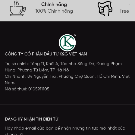
Chính hãng
Gi
100% Chính hãng
Free s
CÔNG TY CỔ PHẦN ĐẦU TƯ K&G VIỆT NAM
Trụ sở chính: Tầng 11, Khối A, Tòa nhà Sông Đà, Đường Phạm
Hùng, Phường Từ Liêm, TP Hà Nội
Chi Nhánh: 84 Nguyễn Trãi, Phường Chợ Quán, Hồ Chí Minh, Việt
Nam.
Mã số thuế: 0105911105
ĐĂNG KÝ NHẬN TIN ĐIỆN TỬ
Hãy nhập email của bạn để nhận những tin tức mới nhất của
chúng tôi