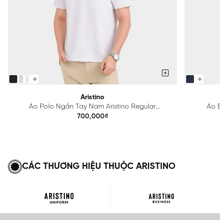
Aristino
Áo Polo Ngắn Tay Nam Aristino Regular
Áo B
APS615EDP01
700,000₫
CÁC THƯƠNG HIỆU THUỘC ARISTINO