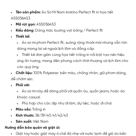
Tên sản phẩm:
Áo Sơ Mi Nam Aristino Perfect fit in họa tiết
ASS056AS3
Mã rút gọn:
ASS056AS3
Kiểu dáng:
Dáng mặc buông vạt bằng / Perfect fit
Thiết kế:
Áo sơ mi phom Perfect fit, suông rộng thoải mái nhưng vẫn tôn
dáng mang lại vẻ ngoài lịch lãm và đẳng cấp.
Thiết kế đơn giản cùng họa tiết trắng in nổi bật tạo nên hiệu
ứng ấn tượng, mang đến phong cách thời thượng và lịch lãm cho
các quý ông.
Chất liệu:
100% Polyester: bền màu, chống nhăn, giữ phom dáng,
dễ chăm sóc.
Phối với:
Áo sơ mi này dễ dàng phối với quần âu, quần jeans, hoặc áo
khoác casual.
Phù hợp cho các dịp như đi làm, dự tiệc, hoặc đi chơi.
Màu sắc:
Trắng in
Kích thước:
38/39/40/41/42/43
Sản xuất:
Việt Nam
Hướng dẫn bảo quản và giặt ủi:
Giặt tay hoặc giặt máy ở chế độ nhẹ với nước lạnh để giữ áo bền