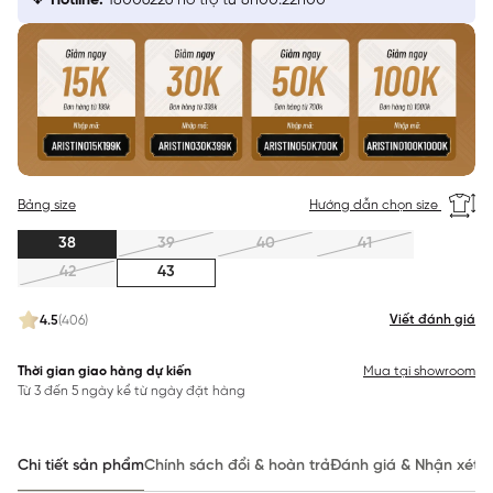
Hotline:
18006226 hỗ trợ từ 8h00:22h00
Bảng size
Hướng dẫn chọn size
38
39
40
41
42
43
Viết đánh giá
4.5
(406)
Thời gian giao hàng dự kiến
Mua tại showroom
Từ 3 đến 5 ngày kể từ ngày đặt hàng
Chi tiết sản phẩm
Chính sách đổi & hoàn trả
Đánh giá & Nhận xét