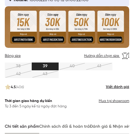
Hotline:
18006226 hỗ trợ từ 8h00:22h00
Bảng size
Hướng dẫn chọn size
38
39
40
41
42
43
Viết đánh giá
4.5
(406)
Thời gian giao hàng dự kiến
Mua tại showroom
Từ 3 đến 5 ngày kể từ ngày đặt hàng
Chi tiết sản phẩm
Chính sách đổi & hoàn trả
Đánh giá & Nhận xét