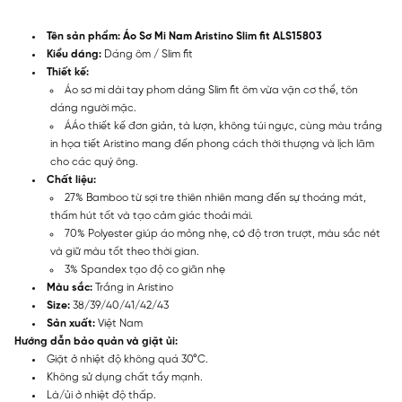
Tên sản phẩm: Áo Sơ Mi Nam Aristino Slim fit ALS15803
Kiểu dáng:
Dáng ôm / Slim fit
Thiết kế:
Áo sơ mi dài tay phom dáng Slim fit ôm vừa vặn cơ thể, tôn
dáng người mặc.
ÁÁo thiết kế đơn giản, tà lượn, không túi ngực, cùng màu trắng
in họa tiết Aristino mang đến phong cách thời thượng và lịch lãm
cho các quý ông.
Chất liệu:
27% Bamboo từ sợi tre thiên nhiên mang đến sự thoáng mát,
thấm hút tốt và tạo cảm giác thoải mái.
70% Polyester giúp áo mỏng nhẹ, có độ trơn trượt, màu sắc nét
và giữ màu tốt theo thời gian.
3% Spandex tạo độ co giãn nhẹ
Màu sắc:
Trắng in Aristino
Size:
38/39/40/41/42/43
Sản xuất:
Việt Nam
Hướng dẫn bảo quản và giặt ủi:
Giặt ở nhiệt độ không quá 30°C.
Không sử dụng chất tẩy mạnh.
Là/ủi ở nhiệt độ thấp.