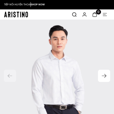
TIẾP NỐI HUYỀN THOẠI
SHOP NOW
0