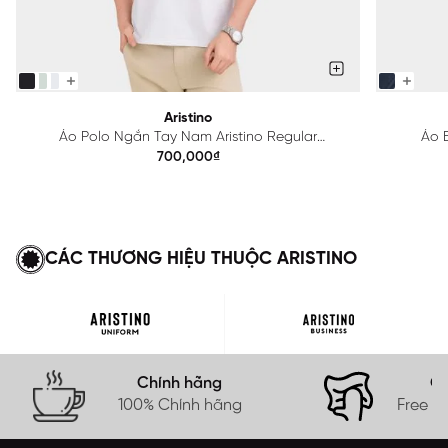
Aristino
Áo Polo Ngắn Tay Nam Aristino Regular
Áo B
APS615EDP01
700,000₫
CÁC THƯƠNG HIỆU THUỘC ARISTINO
Chính hãng
Gi
100% Chính hãng
Free s