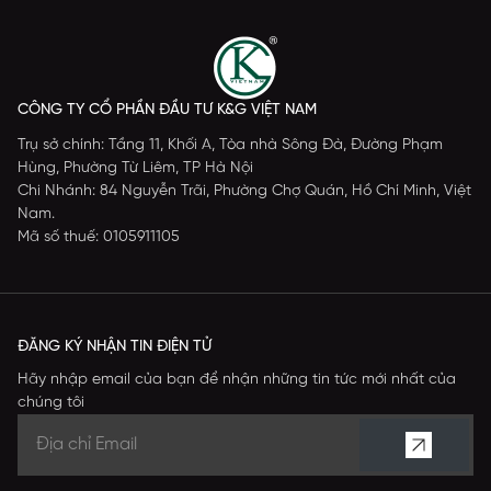
CÔNG TY CỔ PHẦN ĐẦU TƯ K&G VIỆT NAM
Trụ sở chính: Tầng 11, Khối A, Tòa nhà Sông Đà, Đường Phạm
Hùng, Phường Từ Liêm, TP Hà Nội
Chi Nhánh: 84 Nguyễn Trãi, Phường Chợ Quán, Hồ Chí Minh, Việt
Nam.
Mã số thuế: 0105911105
ĐĂNG KÝ NHẬN TIN ĐIỆN TỬ
Hãy nhập email của bạn để nhận những tin tức mới nhất của
chúng tôi