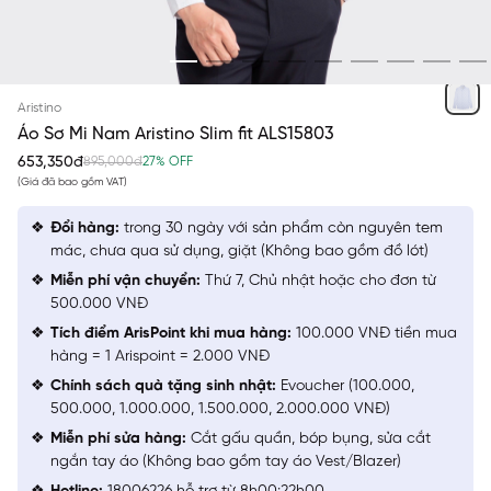
TRẮNG IN ARISTINO
Aristino
Áo Sơ Mi Nam Aristino Slim fit ALS15803
653,350đ
895,000đ
27% OFF
(Giá đã bao gồm VAT)
Đổi hàng:
trong 30 ngày với sản phẩm còn nguyên tem
mác, chưa qua sử dụng, giặt (Không bao gồm đồ lót)
Miễn phí vận chuyển:
Thứ 7, Chủ nhật hoặc cho đơn từ
500.000 VNĐ
Tích điểm ArisPoint khi mua hàng:
100.000 VNĐ tiền mua
hàng = 1 Arispoint = 2.000 VNĐ
Chính sách quà tặng sinh nhật:
Evoucher (100.000,
500.000, 1.000.000, 1.500.000, 2.000.000 VNĐ)
Miễn phí sửa hàng:
Cắt gấu quần, bóp bụng, sửa cắt
ngắn tay áo (Không bao gồm tay áo Vest/Blazer)