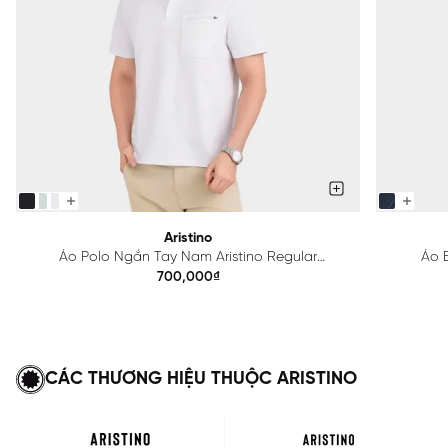
Aristino
Áo Polo Ngắn Tay Nam Aristino Regular
Áo B
APS615EDP01
700,000₫
CÁC THƯƠNG HIỆU THUỘC ARISTINO