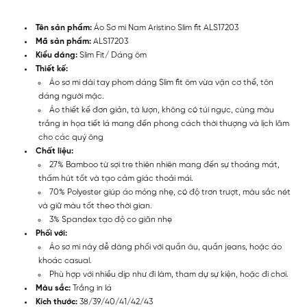
Tên sản phẩm:
Áo Sơ mi Nam Aristino Slim fit ALS17203
Mã sản phẩm:
ALS17203
Kiểu dáng:
Slim Fit/ Dáng ôm
Thiết kế:
Áo sơ mi dài tay phom dáng Slim fit ôm vừa vặn cơ thể, tôn
dáng người mặc.
Áo thiết kế đơn giản, tà lượn, không có túi ngực, cùng màu
trắng in họa tiết lá mang đến phong cách thời thượng và lịch lãm
cho các quý ông
Chất liệu:
27% Bamboo từ sợi tre thiên nhiên mang đến sự thoáng mát,
thấm hút tốt và tạo cảm giác thoải mái.
70% Polyester giúp áo mỏng nhẹ, có độ trơn trượt, màu sắc nét
và giữ màu tốt theo thời gian.
3% Spandex tạo độ co giãn nhẹ
Phối với:
Áo sơ mi này dễ dàng phối với quần âu, quần jeans, hoặc áo
khoác casual.
Phù hợp với nhiều dịp như đi làm, tham dự sự kiện, hoặc đi chơi.
Màu sắc:
Trắng in lá
Kích thước:
38/39/40/41/42/43