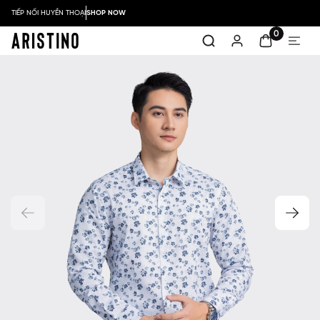
TIẾP NỐI HUYỀN THOẠI
SHOP NOW
0