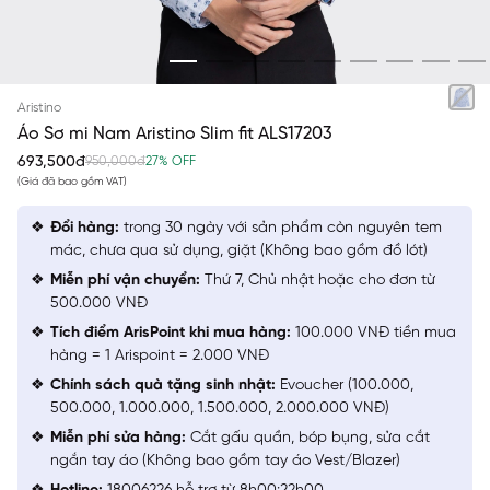
TRẮNG IN LÁ
Aristino
Áo Sơ mi Nam Aristino Slim fit ALS17203
693,500đ
950,000đ
27% OFF
(Giá đã bao gồm VAT)
Đổi hàng:
trong 30 ngày với sản phẩm còn nguyên tem
mác, chưa qua sử dụng, giặt (Không bao gồm đồ lót)
Miễn phí vận chuyển:
Thứ 7, Chủ nhật hoặc cho đơn từ
500.000 VNĐ
Tích điểm ArisPoint khi mua hàng:
100.000 VNĐ tiền mua
hàng = 1 Arispoint = 2.000 VNĐ
Chính sách quà tặng sinh nhật:
Evoucher (100.000,
500.000, 1.000.000, 1.500.000, 2.000.000 VNĐ)
Miễn phí sửa hàng:
Cắt gấu quần, bóp bụng, sửa cắt
ngắn tay áo (Không bao gồm tay áo Vest/Blazer)