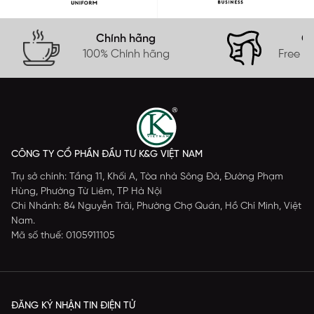
Chính hãng
Gi
100% Chính hãng
Free s
CÔNG TY CỔ PHẦN ĐẦU TƯ K&G VIỆT NAM
Trụ sở chính: Tầng 11, Khối A, Tòa nhà Sông Đà, Đường Phạm
Hùng, Phường Từ Liêm, TP Hà Nội
Chi Nhánh: 84 Nguyễn Trãi, Phường Chợ Quán, Hồ Chí Minh, Việt
Nam.
Mã số thuế: 0105911105
ĐĂNG KÝ NHẬN TIN ĐIỆN TỬ