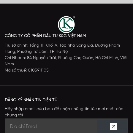
CÔNG TY CỔ PHẦN ĐẦU TƯ K&G VIỆT NAM
Trụ sở chính: Tầng 11, Khối A, Tòa nhà Sông Đà, Đường Phạm
Hùng, Phường Từ Liêm, TP Hà Nội
Chi Nhánh: 84 Nguyễn Trãi, Phường Chợ Quán, Hồ Chí Minh, Việt
Nam.
Mã số thuế: 0105911105
ĐĂNG KÝ NHẬN TIN ĐIỆN TỬ
Hãy nhập email của bạn để nhận những tin tức mới nhất của
chúng tôi