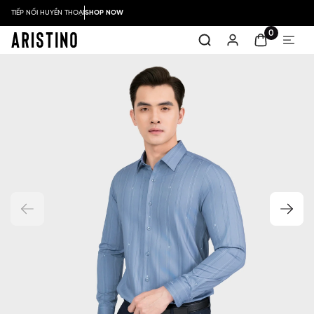
TIẾP NỐI HUYỀN THOẠI
SHOP NOW
0