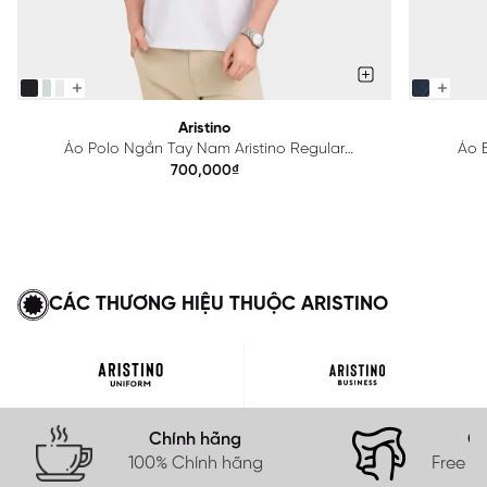
Aristino
Áo Polo Ngắn Tay Nam Aristino Regular
Áo B
APS615EDP01
700,000₫
CÁC THƯƠNG HIỆU THUỘC ARISTINO
Chính hãng
Gi
100% Chính hãng
Free s