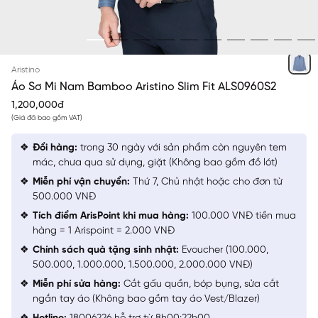
XANH IN
Aristino
Áo Sơ Mi Nam Bamboo Aristino Slim Fit ALS0960S2
1,200,000đ
(Giá đã bao gồm VAT)
Đổi hàng:
trong 30 ngày với sản phẩm còn nguyên tem
mác, chưa qua sử dụng, giặt (Không bao gồm đồ lót)
Miễn phí vận chuyển:
Thứ 7, Chủ nhật hoặc cho đơn từ
500.000 VNĐ
Tích điểm ArisPoint khi mua hàng:
100.000 VNĐ tiền mua
hàng = 1 Arispoint = 2.000 VNĐ
Chính sách quà tặng sinh nhật:
Evoucher (100.000,
500.000, 1.000.000, 1.500.000, 2.000.000 VNĐ)
Miễn phí sửa hàng:
Cắt gấu quần, bóp bụng, sửa cắt
ngắn tay áo (Không bao gồm tay áo Vest/Blazer)