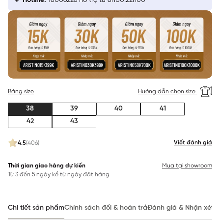
Hotline:
18006226 hỗ trợ từ 8h00:22h00
Bảng size
Hướng dẫn chọn size
38
39
40
41
42
43
Viết đánh giá
4.5
(406)
Thời gian giao hàng dự kiến
Mua tại showroom
Từ 3 đến 5 ngày kể từ ngày đặt hàng
Chi tiết sản phẩm
Chính sách đổi & hoàn trả
Đánh giá & Nhận xét