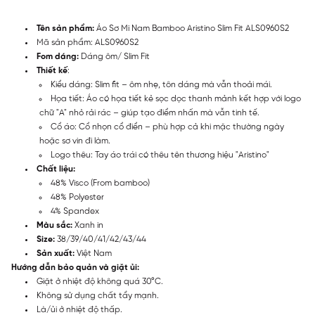
Tên sản phẩm:
Áo Sơ Mi Nam Bamboo Aristino Slim Fit ALS0960S2
Mã sản phẩm: ALS0960S2
Fom dáng:
Dáng ôm/ Slim Fit
Thiết kế
:
Kiểu dáng: Slim fit – ôm nhẹ, tôn dáng mà vẫn thoải mái.
Họa tiết: Áo có họa tiết kẻ sọc dọc thanh mảnh kết hợp với logo
chữ "A" nhỏ rải rác – giúp tạo điểm nhấn mà vẫn tinh tế.
Cổ áo: Cổ nhọn cổ điển – phù hợp cả khi mặc thường ngày
hoặc sơ vin đi làm.
Logo thêu: Tay áo trái có thêu tên thương hiệu "Aristino"
Chất liệu:
48% Visco (From bamboo)
48% Polyester
4% Spandex
Màu sắc:
Xanh in
Size:
38/39/40/41/42/43/44
Sản xuất:
Việt Nam
Hướng dẫn bảo quản và giặt ủi:
Giặt ở nhiệt độ không quá 30°C.
Không sử dụng chất tẩy mạnh.
Là/ủi ở nhiệt độ thấp.