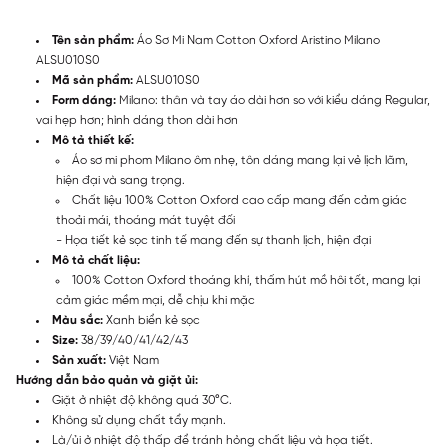
Tên sản phẩm:
Áo Sơ Mi Nam Cotton Oxford Aristino Milano
ALSU010S0
Mã sản phẩm:
ALSU010S0
Form dáng:
Milano: thân và tay áo dài hơn so với kiểu dáng Regular,
vai hẹp hơn; hình dáng thon dài hơn
Mô tả thiết kế:
Áo sơ mi phom Milano ôm nhẹ, tôn dáng mang lại vẻ lịch lãm,
hiện đại và sang trọng.
Chất liệu 100% Cotton Oxford cao cấp mang đến cảm giác
thoải mái, thoáng mát tuyệt đối
- Họa tiết kẻ sọc tinh tế mang đến sự thanh lịch, hiện đại
Mô tả chất liệu:
100% Cotton Oxford thoáng khí, thấm hút mồ hôi tốt, mang lại
cảm giác mềm mại, dễ chịu khi mặc
Màu sắc:
Xanh biển kẻ sọc
Size:
38/39/40/41/42/43
Sản xuất:
Việt Nam
Hướng dẫn bảo quản và giặt ủi:
Giặt ở nhiệt độ không quá 30°C.
Không sử dụng chất tẩy mạnh.
Là/ủi ở nhiệt độ thấp để tránh hỏng chất liệu và họa tiết.