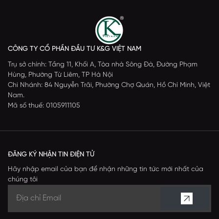
CÔNG TY CỔ PHẦN ĐẦU TƯ K&G VIỆT NAM
Trụ sở chính: Tầng 11, Khối A, Tòa nhà Sông Đà, Đường Phạm
Hùng, Phường Từ Liêm, TP Hà Nội
Chi Nhánh: 84 Nguyễn Trãi, Phường Chợ Quán, Hồ Chí Minh, Việt
Nam.
Mã số thuế: 0105911105
ĐĂNG KÝ NHẬN TIN ĐIỆN TỬ
Hãy nhập email của bạn để nhận những tin tức mới nhất của
chúng tôi