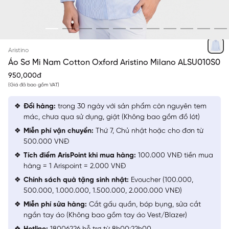
XANH BIỂN KẺ SỌC
Aristino
Áo Sơ Mi Nam Cotton Oxford Aristino Milano ALSU010S0
950,000đ
(Giá đã bao gồm VAT)
Đổi hàng:
trong 30 ngày với sản phẩm còn nguyên tem
mác, chưa qua sử dụng, giặt (Không bao gồm đồ lót)
Miễn phí vận chuyển:
Thứ 7, Chủ nhật hoặc cho đơn từ
500.000 VNĐ
Tích điểm ArisPoint khi mua hàng:
100.000 VNĐ tiền mua
hàng = 1 Arispoint = 2.000 VNĐ
Chính sách quà tặng sinh nhật:
Evoucher (100.000,
500.000, 1.000.000, 1.500.000, 2.000.000 VNĐ)
Miễn phí sửa hàng:
Cắt gấu quần, bóp bụng, sửa cắt
ngắn tay áo (Không bao gồm tay áo Vest/Blazer)