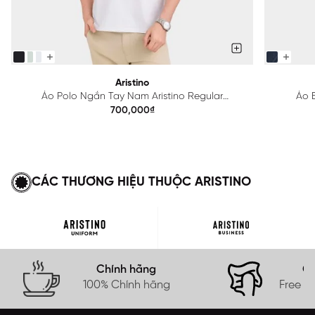
Aristino
Áo Polo Ngắn Tay Nam Aristino Regular
Áo B
APS615EDP01
700,000₫
CÁC THƯƠNG HIỆU THUỘC ARISTINO
Chính hãng
Gi
100% Chính hãng
Free s