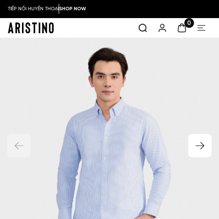
TIẾP NỐI HUYỀN THOẠI
SHOP NOW
0