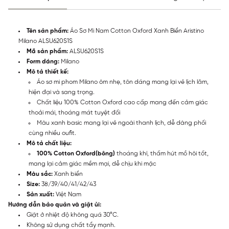
Tên sản phẩm:
Áo Sơ Mi Nam Cotton Oxford Xanh Biển Aristino
Milano ALSU620S1S
Mã sản phẩm:
ALSU620S1S
Form dáng:
Milano
Mô tả thiết kế:
Áo sơ mi phom Milano ôm nhẹ, tôn dáng mang lại vẻ lịch lãm,
hiện đại và sang trọng.
Chất liệu 100% Cotton Oxford cao cấp mang đến cảm giác
thoải mái, thoáng mát tuyệt đối
Màu xanh basic mang lại vẻ ngoài thanh lịch, dễ dàng phối
cùng nhiều oufit.
Mô tả chất liệu:
100% Cotton Oxford
(bông)
thoáng khí, thấm hút mồ hôi tốt,
mang lại cảm giác mềm mại, dễ chịu khi mặc
Màu sắc:
Xanh biển
Size:
38/39/40/41/42/43
Sản xuất:
Việt Nam
Hướng dẫn bảo quản và giặt ủi:
Giặt ở nhiệt độ không quá 30°C.
Không sử dụng chất tẩy mạnh.