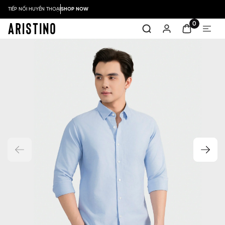
TIẾP NỐI HUYỀN THOẠI
SHOP NOW
0