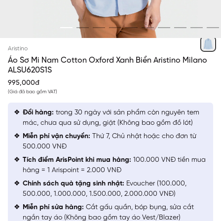
XANH BIỂN
Aristino
Áo Sơ Mi Nam Cotton Oxford Xanh Biển Aristino Milano
ALSU620S1S
995,000đ
(Giá đã bao gồm VAT)
Đổi hàng:
trong 30 ngày với sản phẩm còn nguyên tem
mác, chưa qua sử dụng, giặt (Không bao gồm đồ lót)
Miễn phí vận chuyển:
Thứ 7, Chủ nhật hoặc cho đơn từ
500.000 VNĐ
Tích điểm ArisPoint khi mua hàng:
100.000 VNĐ tiền mua
hàng = 1 Arispoint = 2.000 VNĐ
Chính sách quà tặng sinh nhật:
Evoucher (100.000,
500.000, 1.000.000, 1.500.000, 2.000.000 VNĐ)
Miễn phí sửa hàng:
Cắt gấu quần, bóp bụng, sửa cắt
ngắn tay áo (Không bao gồm tay áo Vest/Blazer)