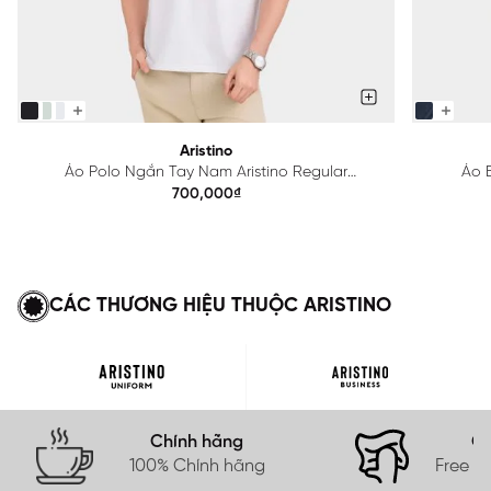
Aristino
Áo Polo Ngắn Tay Nam Aristino Regular
Áo B
APS615EDP01
700,000₫
CÁC THƯƠNG HIỆU THUỘC ARISTINO
Chính hãng
Gi
100% Chính hãng
Free s