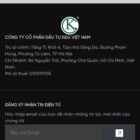
CÔNG TY CỔ PHẦN ĐẦU TƯ K&G VIỆT NAM
Trụ sở chính: Tầng 11, Khối A, Tòa nhà Sông Đà, Đường Phạm
Hùng, Phường Từ Liêm, TP Hà Nội
Chi Nhánh: 84 Nguyễn Trãi, Phường Chợ Quán, Hồ Chí Minh, Việt
Nam.
Mã số thuế: 0105911105
ĐĂNG KÝ NHẬN TIN ĐIỆN TỬ
Hãy nhập email của bạn để nhận những tin tức mới nhất của
chúng tôi