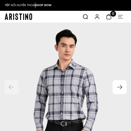
TIẾP NỐI HUYỀN THOẠI
SHOP NOW
0