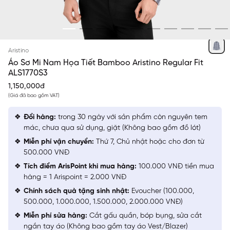
XÁM KẺ DỆT HỌA TIẾT
Aristino
Áo Sơ Mi Nam Họa Tiết Bamboo Aristino Regular Fit
ALS1770S3
1,150,000đ
(Giá đã bao gồm VAT)
Đổi hàng:
trong 30 ngày với sản phẩm còn nguyên tem
mác, chưa qua sử dụng, giặt (Không bao gồm đồ lót)
Miễn phí vận chuyển:
Thứ 7, Chủ nhật hoặc cho đơn từ
500.000 VNĐ
Tích điểm ArisPoint khi mua hàng:
100.000 VNĐ tiền mua
hàng = 1 Arispoint = 2.000 VNĐ
Chính sách quà tặng sinh nhật:
Evoucher (100.000,
500.000, 1.000.000, 1.500.000, 2.000.000 VNĐ)
Miễn phí sửa hàng:
Cắt gấu quần, bóp bụng, sửa cắt
ngắn tay áo (Không bao gồm tay áo Vest/Blazer)