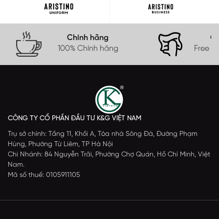
Chính hãng
Gi
100% Chính hãng
Free s
CÔNG TY CỔ PHẦN ĐẦU TƯ K&G VIỆT NAM
Trụ sở chính: Tầng 11, Khối A, Tòa nhà Sông Đà, Đường Phạm
Hùng, Phường Từ Liêm, TP Hà Nội
Chi Nhánh: 84 Nguyễn Trãi, Phường Chợ Quán, Hồ Chí Minh, Việt
Nam.
Mã số thuế: 0105911105