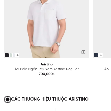
Aristino
Áo Polo Ngắn Tay Nam Aristino Regular
Áo B
APS615EDP01
700,000₫
CÁC THƯƠNG HIỆU THUỘC ARISTINO