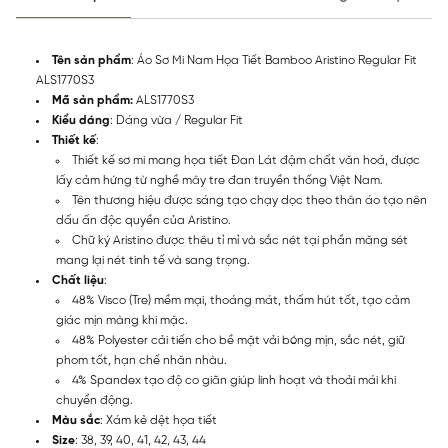
Tên sản phẩm
: Áo Sơ Mi Nam Họa Tiết Bamboo Aristino Regular Fit
ALS1770S3
Mã sản phẩm:
ALS1770S3
Kiểu dáng
: Dáng vừa / Regular Fit
Thiết kế
:
Thiết kế sơ mi mang họa tiết Đan Lát đậm chất văn hoá, được
lấy cảm hứng từ nghề mây tre đan truyền thống Việt Nam.
Tên thương hiệu được sáng tạo chạy dọc theo thân áo tạo nên
dấu ấn độc quyền của Aristino.
Chữ ký Aristino được thêu tỉ mỉ và sắc nét tại phần măng sét
mang lại nét tinh tế và sang trọng.
Chất liệu
:
48% Visco (Tre) mềm mại, thoáng mát, thấm hút tốt, tạo cảm
giác mịn màng khi mặc.
48% Polyester cải tiến cho bề mặt vải bóng mịn, sắc nét, giữ
phom tốt, hạn chế nhăn nhàu.
4% Spandex tạo độ co giãn giúp linh hoạt và thoải mái khi
chuyển động.
Màu sắc
: Xám kẻ dệt họa tiết
Size
: 38, 39, 40, 41, 42, 43, 44