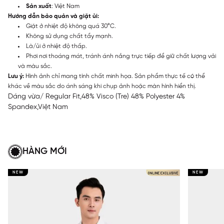
Sản xuất
: Việt Nam
Hướng dẫn bảo quản và giặt ủi:
Giặt ở nhiệt độ không quá 30°C.
Không sử dụng chất tẩy mạnh.
Là/ủi ở nhiệt độ thấp.
Phơi nơi thoáng mát, tránh ánh nắng trực tiếp để giữ chất lượng vải
và màu sắc.
Lưu ý:
Hình ảnh chỉ mang tính chất minh họa. Sản phẩm thực tế có thể
khác về màu sắc do ánh sáng khi chụp ảnh hoặc màn hình hiển thị.
Dáng vừa/ Regular Fit,48% Visco (Tre) 48% Polyester 4%
Spandex,Việt Nam
HÀNG MỚI
NEW
NEW