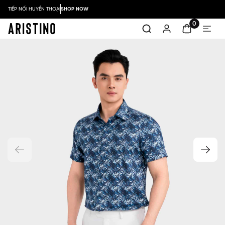
TIẾP NỐI HUYỀN THOẠI
SHOP NOW
0