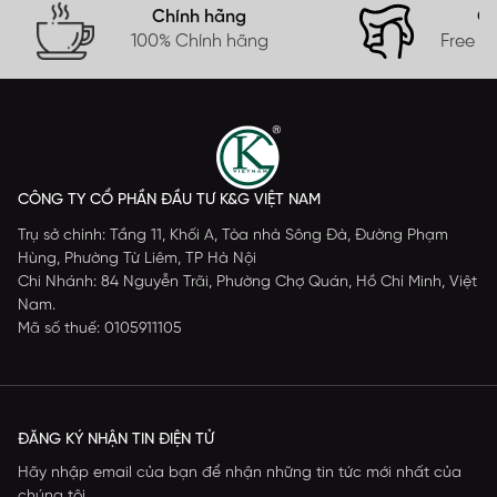
Chính hãng
Gi
100% Chính hãng
Free s
CÔNG TY CỔ PHẦN ĐẦU TƯ K&G VIỆT NAM
Trụ sở chính: Tầng 11, Khối A, Tòa nhà Sông Đà, Đường Phạm
Hùng, Phường Từ Liêm, TP Hà Nội
Chi Nhánh: 84 Nguyễn Trãi, Phường Chợ Quán, Hồ Chí Minh, Việt
Nam.
Mã số thuế: 0105911105
ĐĂNG KÝ NHẬN TIN ĐIỆN TỬ
Hãy nhập email của bạn để nhận những tin tức mới nhất của
chúng tôi