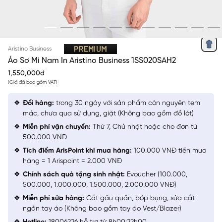
XANH TÍM THAN IN
Aristino Business
Áo Sơ Mi Nam In Aristino Business 1SS020SAH2
1,550,000đ
(Giá đã bao gồm VAT)
Đổi hàng:
trong 30 ngày với sản phẩm còn nguyên tem
mác, chưa qua sử dụng, giặt (Không bao gồm đồ lót)
Miễn phí vận chuyển:
Thứ 7, Chủ nhật hoặc cho đơn từ
500.000 VNĐ
Tích điểm ArisPoint khi mua hàng:
100.000 VNĐ tiền mua
hàng = 1 Arispoint = 2.000 VNĐ
Chính sách quà tặng sinh nhật:
Evoucher (100.000,
500.000, 1.000.000, 1.500.000, 2.000.000 VNĐ)
Miễn phí sửa hàng:
Cắt gấu quần, bóp bụng, sửa cắt
ngắn tay áo (Không bao gồm tay áo Vest/Blazer)