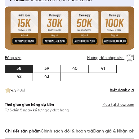
Hotline:
18006226 hỗ trợ từ 8h00:22h00
Bảng size
Hướng dẫn chọn size
38
39
40
41
42
43
Viết đánh giá
4.5
(406)
Thời gian giao hàng dự kiến
Mua tại showroom
Từ 3 đến 5 ngày kể từ ngày đặt hàng
Chi tiết sản phẩm
Chính sách đổi & hoàn trả
Đánh giá & Nhận xét