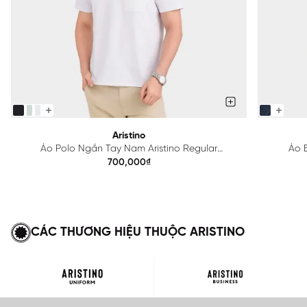
Aristino
Áo Polo Ngắn Tay Nam Aristino Regular
Áo B
APS615EDP01
700,000₫
CÁC THƯƠNG HIỆU THUỘC ARISTINO