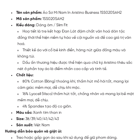
Tên sản phẩm:
Áo Sơ Mi Nam In Aristino Business 1SS020SAH2
Mã sản phẩm:
1SS020SAH2
Kiểu dáng:
Dáng ôm / Slim Fit
Hoạ tiết lá tre kết hợp Đan Lát đậm chất văn hoá dân tộc
đồng thời thể hiện niềm tự hào về cội nguồn và đề cao giá trị văn
hoá.
Thiết kế áo với cổ bẻ kinh điển, hàng nút giữa đồng màu và
không túi.
Dấu ấn thương hiệu được thể hiện qua chữ ký Aristino thêu sắc
nét ở phần tay áo là điểm nhấn cao cấp và tinh tế.
Chất liệu:
80% Cotton (Bông) thoáng khí, thấm hút mồ hôi tốt, mang lại
cảm giác mềm mại, dễ chịu khi mặc.
16% Lyocell (Visco) thấm hút tốt, chống nhăn và mang lại bề mặt
mềm mại, dễ chịu.
4% Spandex tạo độ co giãn.
Màu sắc:
Xanh tím than in
Size:
38/39/40/41/42/43
Sản xuất:
Việt Nam
Hướng dẫn bảo quản và giặt ủi:
Treo hoặc gấp gọn áo sau khi sử dụng để giữ phom dáng.