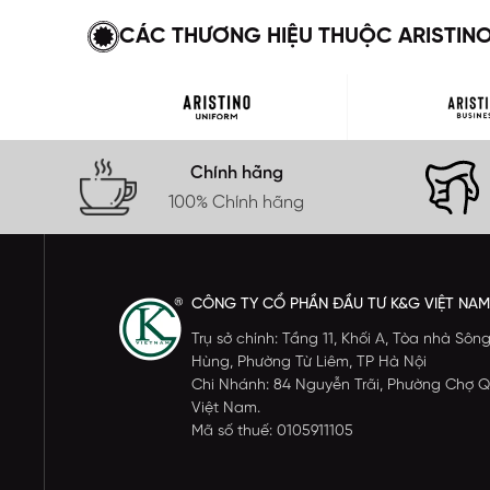
CÁC THƯƠNG HIỆU THUỘC ARISTIN
Chính hãng
100% Chính hãng
CÔNG TY CỔ PHẦN ĐẦU TƯ K&G VIỆT NAM
Trụ sở chính: Tầng 11, Khối A, Tòa nhà S
Hùng, Phường Từ Liêm, TP Hà Nội
Chi Nhánh: 84 Nguyễn Trãi, Phường Chợ Q
Việt Nam.
Mã số thuế: 0105911105