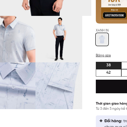
XANH IN
Bảng size
38
42
Thời gian giao hàn
Từ 3 đến 5 ngày kể
Đổi hàng:
tr