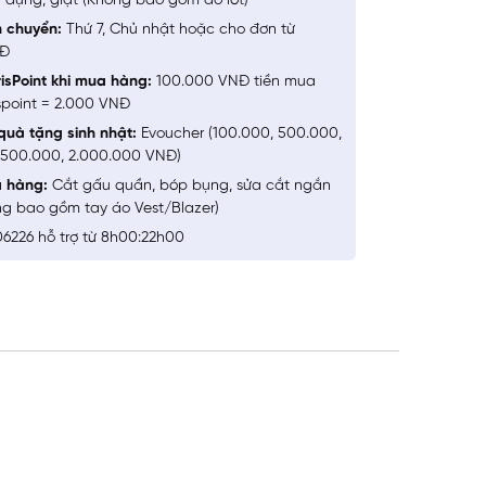
 dụng, giặt (Không bao gồm đồ lót)
n chuyển:
Thứ 7, Chủ nhật hoặc cho đơn từ
NĐ
isPoint khi mua hàng:
100.000 VNĐ tiền mua
spoint = 2.000 VNĐ
quà tặng sinh nhật:
Evoucher (100.000, 500.000,
1.500.000, 2.000.000 VNĐ)
a hàng:
Cắt gấu quần, bóp bụng, sửa cắt ngắn
ng bao gồm tay áo Vest/Blazer)
6226 hỗ trợ từ 8h00:22h00