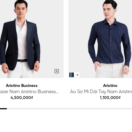
Aristino Business
Aristino
azer Nam Aristino Business
Áo Sơ Mi Dài Tay Nam Aristino
Premio 1BZ201S0H2
ALS425S0H2
4,500,000₫
1,100,000₫