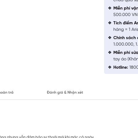
chưa qua sử
Miễn phí vậ
500.000 V
Tích điểm Ar
hàng = 1 Ari
Chính sách 
1.000.000, 
Miễn phí sử
tay áo (Khô
Hotline:
1800
hoàn trả
Đánh giá & Nhận xét
gàng nhưng vẫn đảm bảo sự thoải mái khi mặc cả ngày.