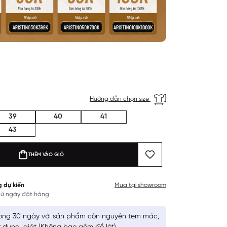
Hướng dẫn chọn size
39
40
41
43
THÊM VÀO GIỎ
g dự kiến
Mua tại showroom
 từ ngày đặt hàng
ong 30 ngày với sản phẩm còn nguyên tem mác,