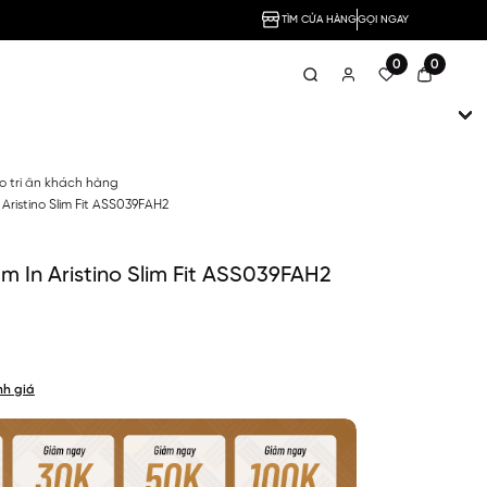
TÌM CỬA HÀNG
GỌI NGAY
0
0
no tri ân khách hàng
Aristino Slim Fit ASS039FAH2
m In Aristino Slim Fit ASS039FAH2
nh giá