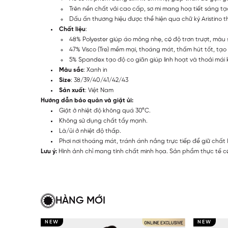
Trên nền chất vải cao cấp, sơ mi mang hoạ tiết sáng t
Dấu ấn thương hiệu được thể hiện qua chữ ký Aristino t
Chất liệu
:
48% Polyester giúp áo mỏng nhẹ, có độ trơn trượt, màu s
47% Visco (Tre) mềm mại, thoáng mát, thấm hút tốt, tạ
5% Spandex tạo độ co giãn giúp linh hoạt và thoải mái 
Màu sắc
: Xanh in
Size
: 38/39/40/41/42/43
Sản xuất
: Việt Nam
Hướng dẫn bảo quản và giặt ủi:
Giặt ở nhiệt độ không quá 30°C.
Không sử dụng chất tẩy mạnh.
Là/ủi ở nhiệt độ thấp.
Phơi nơi thoáng mát, tránh ánh nắng trực tiếp để giữ chất 
Lưu ý:
Hình ảnh chỉ mang tính chất minh họa. Sản phẩm thực tế có
HÀNG MỚI
NEW
NEW