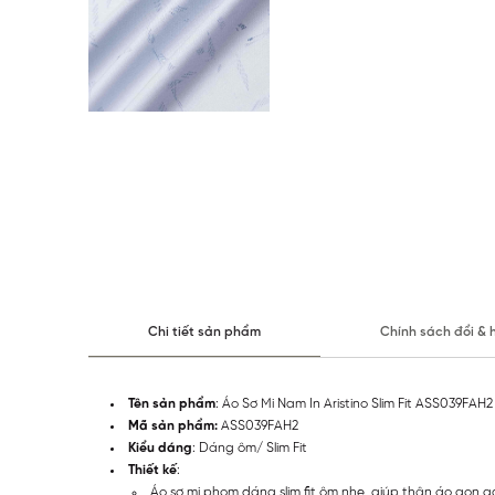
Chi tiết sản phẩm
Chính sách đổi & 
Tên sản phẩm
: Áo Sơ Mi Nam In Aristino Slim Fit ASS039FAH2
Mã sản phẩm:
ASS039FAH2
Kiểu dáng
: Dáng ôm/ Slim Fit
Thiết kế
:
Áo sơ mi phom dáng slim fit ôm nhẹ, giúp thân áo gọn 