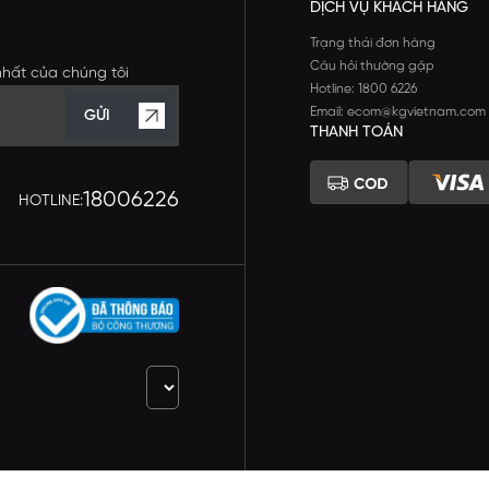
DỊCH VỤ KHÁCH HÀNG
Trạng thái đơn hàng
Câu hỏi thường gặp
nhất của chúng tôi
Hotline: 1800 6226
Email: ecom@kgvietnam.com
GỬI
THANH TOÁN
18006226
HOTLINE: