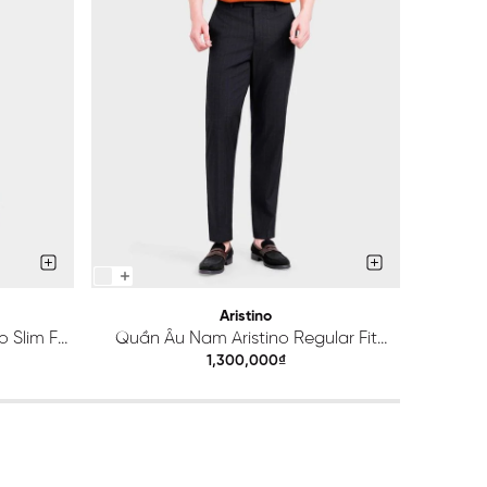
Aristino
 Slim Fit
Quần Âu Nam Aristino Regular Fit
Quầ
ATR203S0H2
1,300,000₫