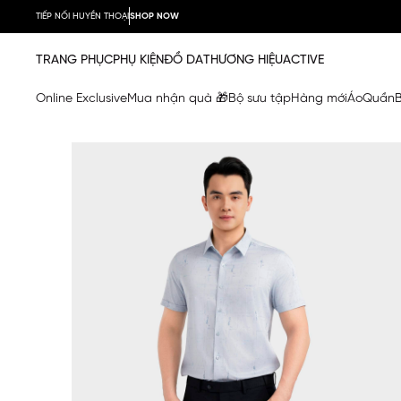
TIẾP NỐI HUYỀN THOẠI
SHOP NOW
TRANG PHỤC
PHỤ KIỆN
ĐỒ DA
THƯƠNG HIỆU
ACTIVE
Online Exclusive
Mua nhận quà 🎁
Bộ sưu tập
Hàng mới
Áo
Quần