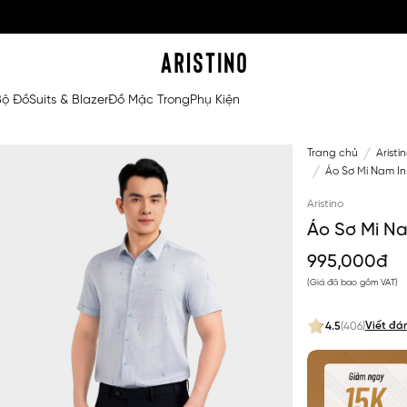
Bộ Đồ
Suits & Blazer
Đồ Mặc Trong
Phụ Kiện
Trang chủ
Aristi
Áo Sơ Mi Nam In 
Aristino
Áo Sơ Mi Na
995,000đ
(Giá đã bao gồm VAT)
Viết đá
4.5
(406)