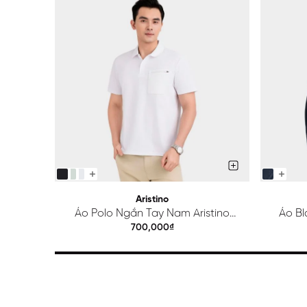
Aristino
Áo Polo Ngắn Tay Nam Aristino
Áo Bl
Regular APS615EDP01
700,000₫