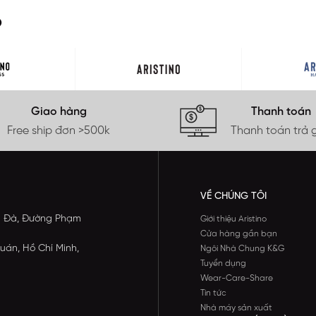
O
Giao hàng
Thanh toán
Free ship đơn >500k
Thanh toán trả 
VỀ CHÚNG TÔI
ông Đà, Đường Phạm
Giới thiệu Aristino
Cửa hàng gần bạn
uán, Hồ Chí Minh,
Ngôi Nhà Chung K&G
Tuyển dụng
Wear-Care-Share
Tin tức
Nhà máy sản xuất