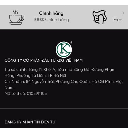
Chính hãng
Gi
100% Chính hãng
Free s
CÔNG TY CỔ PHẦN ĐẦU TƯ K&G VIỆT NAM
Trụ sở chính: Tầng 11, Khối A, Tòa nhà Sông Đà, Đường Phạm
Hùng, Phường Từ Liêm, TP Hà Nội
Chi Nhánh: 84 Nguyễn Trãi, Phường Chợ Quán, Hồ Chí Minh, Việt
Nam.
Mã số thuế: 0105911105
ĐĂNG KÝ NHẬN TIN ĐIỆN TỬ