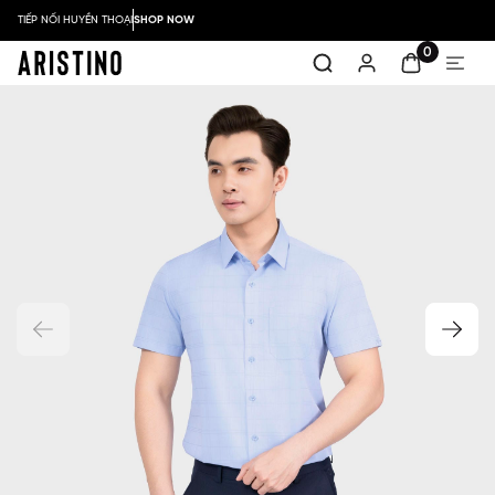
TIẾP NỐI HUYỀN THOẠI
SHOP NOW
0