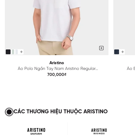
Aristino
Áo Polo Ngắn Tay Nam Aristino Regular
Áo B
APS615EDP01
700,000₫
CÁC THƯƠNG HIỆU THUỘC ARISTINO