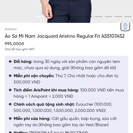
XANH JACQUARD
Aristino
Áo Sơ Mi Nam Jacquard Aristino Regular Fit ASS107AS2
995,000đ
(Giá đã bao gồm VAT)
Đổi hàng:
trong 30 ngày với sản phẩm còn nguyên tem
mác, chưa qua sử dụng, giặt (Không bao gồm đồ lót)
Miễn phí vận chuyển:
Thứ 7, Chủ nhật hoặc cho đơn từ
500.000 VNĐ
Tích điểm ArisPoint khi mua hàng:
100.000 VNĐ tiền mua
hàng = 1 Arispoint = 2.000 VNĐ
Chính sách quà tặng sinh nhật:
Evoucher (100.000,
500.000, 1.000.000, 1.500.000, 2.000.000 VNĐ)
Miễn phí sửa hàng:
Cắt gấu quần, bóp bụng, sửa cắt
ngắn tay áo (Không bao gồm tay áo Vest/Blazer)