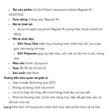
Tên sản phẩm:
Áo Sơ Mi Nam Jacquard Aristino Regular Fit
ASS107AS2
Form dáng:
Dáng vừa/ Regular Fit
Mô tả thiết kế:
Áo sơ mi ngắn tay phom Regular fit suông nhẹ, thoải mái khi cử
động.
Mô tả chất liệu:
50% Visco (Tre)
mềm mại, thoáng mát, thấm hút tốt, tạo cảm
giác mịn màng khi mặc
50% Polyester
giúp áo bền màu, sắc nét và độ trơn trượt, mỏng
nhẹ
Màu sắc:
Xanh Jacquard
Size:
38/39/40/41/42/43
Sản xuất:
Việt Nam
Hướng dẫn bảo quản và giặt ủi:
Giặt ở nhiệt độ không quá 30°C.
Không sử dụng chất tẩy mạnh.
Là/ủi ở nhiệt độ thấp để tránh hỏng chất liệu và họa tiết.
Phơi nơi thoáng mát, tránh ánh nắng trực tiếp để giữ màu sắc và
độ bền của vải.
Lưu ý:
Hình ảnh chỉ mang tính chất minh họa. Sản phẩm thực tế có thể