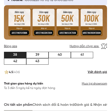
Hotline:
18006226 hỗ trợ từ 8h00:22h00
Bảng size
Hướng dẫn chọn size
38
39
40
41
42
43
Viết đánh giá
4.5
(406)
Thời gian giao hàng dự kiến
Mua tại showroom
Từ 3 đến 5 ngày kể từ ngày đặt hàng
Chi tiết sản phẩm
Chính sách đổi & hoàn trả
Đánh giá & Nhận xét