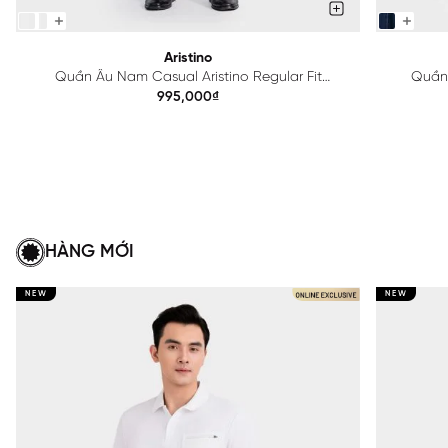
Aristino
Quần Âu Nam Casual Aristino Regular Fit
Quần 
ATRU010Z
995,000₫
HÀNG MỚI
NEW
NEW