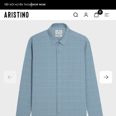
TIẾP NỐI HUYỀN THOẠI
SHOP NOW
0