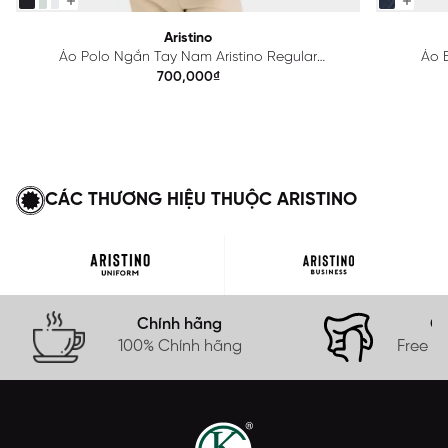
Aristino
Áo Polo Ngắn Tay Nam Aristino Regular
Áo B
APS615EDP01
700,000₫
CÁC THƯƠNG HIỆU THUỘC ARISTINO
Chính hãng
Gi
100% Chính hãng
Free s