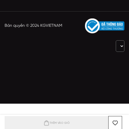
Bản quyền © 2024 KGVIETNAM
THÊM VÀO GIỎ