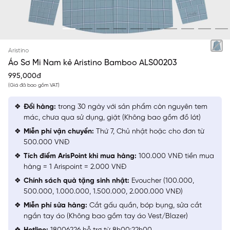
XANH KẺ TRẮNG
Aristino
Áo Sơ Mi Nam kẻ Aristino Bamboo ALS00203
995,000đ
(Giá đã bao gồm VAT)
Đổi hàng:
trong 30 ngày với sản phẩm còn nguyên tem
mác, chưa qua sử dụng, giặt (Không bao gồm đồ lót)
Miễn phí vận chuyển:
Thứ 7, Chủ nhật hoặc cho đơn từ
500.000 VNĐ
Tích điểm ArisPoint khi mua hàng:
100.000 VNĐ tiền mua
hàng = 1 Arispoint = 2.000 VNĐ
Chính sách quà tặng sinh nhật:
Evoucher (100.000,
500.000, 1.000.000, 1.500.000, 2.000.000 VNĐ)
Miễn phí sửa hàng:
Cắt gấu quần, bóp bụng, sửa cắt
ngắn tay áo (Không bao gồm tay áo Vest/Blazer)