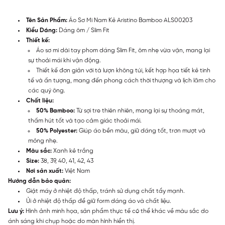
Tên Sản Phẩm:
Áo Sơ Mi Nam Kẻ Aristino Bamboo ALS00203
Kiểu Dáng:
Dáng ôm / Slim Fit
Thiết kế:
Áo sơ mi dài tay phom dáng Slim Fit, ôm nhẹ vừa vặn, mang lại
sự thoải mái khi vận động.
Thiết kế đơn giản với tà lượn không túi, kết hợp họa tiết kẻ tinh
tế và ấn tượng, mang đến phong cách thời thượng và lịch lãm cho
các quý ông.
Chất liệu:
50% Bamboo:
Từ sợi tre thiên nhiên, mang lại sự thoáng mát,
thấm hút tốt và tạo cảm giác thoải mái.
50% Polyester:
Giúp áo bền màu, giữ dáng tốt, trơn mượt và
mỏng nhẹ.
Màu sắc:
Xanh kẻ trắng
Size:
38, 39, 40, 41, 42, 43
Nơi sản xuất:
Việt Nam
Hướng dẫn bảo quản:
Giặt máy ở nhiệt độ thấp, tránh sử dụng chất tẩy mạnh.
Ủi ở nhiệt độ thấp để giữ form dáng áo và chất liệu.
Lưu ý:
Hình ảnh minh họa, sản phẩm thực tế có thể khác về màu sắc do
ánh sáng khi chụp hoặc do màn hình hiển thị.