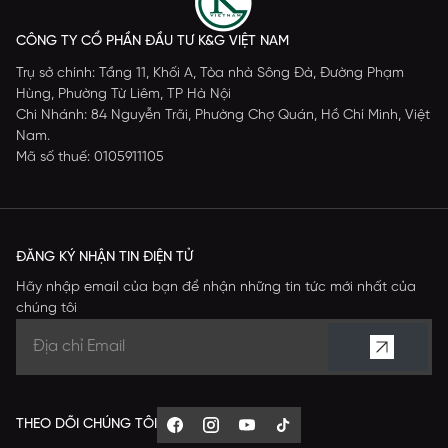
CÔNG TY CỔ PHẦN ĐẦU TƯ K&G VIỆT NAM
Trụ sở chính: Tầng 11, Khối A, Tòa nhà Sông Đà, Đường Phạm
Hùng, Phường Từ Liêm, TP Hà Nội
Chi Nhánh: 84 Nguyễn Trãi, Phường Chợ Quán, Hồ Chí Minh, Việt
Nam.
Mã số thuế: 0105911105
ĐĂNG KÝ NHẬN TIN ĐIỆN TỬ
Hãy nhập email của bạn để nhận những tin tức mới nhất của
chúng tôi
THEO DÕI CHÚNG TÔI