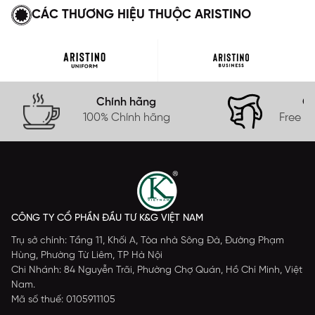
CÁC THƯƠNG HIỆU THUỘC ARISTINO
Chính hãng
Gi
100% Chính hãng
Free s
CÔNG TY CỔ PHẦN ĐẦU TƯ K&G VIỆT NAM
Trụ sở chính: Tầng 11, Khối A, Tòa nhà Sông Đà, Đường Phạm
Hùng, Phường Từ Liêm, TP Hà Nội
Chi Nhánh: 84 Nguyễn Trãi, Phường Chợ Quán, Hồ Chí Minh, Việt
Nam.
Mã số thuế: 0105911105