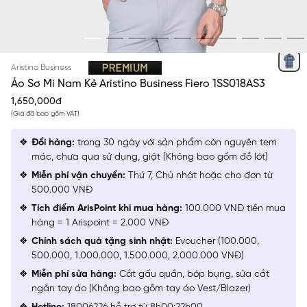
XANH BIỂN KẺ
Aristino Business
Áo Sơ Mi Nam Kẻ Aristino Business Fiero 1SS018AS3
1,650,000đ
(Giá đã bao gồm VAT)
Đổi hàng:
trong 30 ngày với sản phẩm còn nguyên tem
mác, chưa qua sử dụng, giặt (Không bao gồm đồ lót)
Miễn phí vận chuyển:
Thứ 7, Chủ nhật hoặc cho đơn từ
500.000 VNĐ
Tích điểm ArisPoint khi mua hàng:
100.000 VNĐ tiền mua
hàng = 1 Arispoint = 2.000 VNĐ
Chính sách quà tặng sinh nhật:
Evoucher (100.000,
500.000, 1.000.000, 1.500.000, 2.000.000 VNĐ)
Miễn phí sửa hàng:
Cắt gấu quần, bóp bụng, sửa cắt
ngắn tay áo (Không bao gồm tay áo Vest/Blazer)