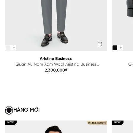
Aristino Business
Quần Âu Nam Xám Wool Aristino Business
Gi
1TR0010S1
2,300,000₫
HÀNG MỚI
NEW
NEW