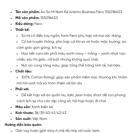
Tên sản phẩm:
Áo Sơ Mi Nam Kẻ Aristino Business Fiero 1SS018AS3
Mã sản phẩm:
1SS018AS3
Kiểu dáng:
Fiero
Thiết kế:
Sơ mi cổ điển tay ngắn, form Fiero phù hợp với mọi vóc dáng
Cổ bẻ truyền thống, phù hợp cả khi sơ vin hoặc mặc buông, ạo
cảm giác gọn gàng, lịch sự.
Họa tiết caro lớn phối màu xanh navy – trắng – xanh nhạt tạo
chiều sâu thị giác, nổi bật nhưng không quá chói.
Nút áo cùng tông màu, giúp tổng thể trông tinh tế, hài hòa.
Chất liệu:
100% Cotton (bông): giúp sản phẩm mềm mại, thoáng khí, thấm
mồ hôi vượt trội và thân thiện với làn da
Phối với:
Dễ kết hợp với áo quần âu, kaki, jean hoặc short để tạo phong
cách lịch sự cho các dịp công sở, hội họp hoặc đi chơi.
Màu sắc:
Xanh biển kẻ
Kích thước:
38/39/40/41/42/43
Sản xuất:
Việt Nam
Hướng dẫn bảo quản:
Giặt tay hoặc giặt máy ở chế độ nhẹ với nước lạnh.