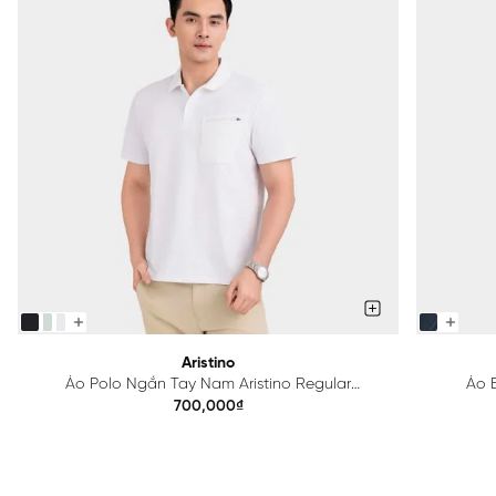
Aristino
Áo Polo Ngắn Tay Nam Aristino Regular
Áo B
APS615EDP01
700,000₫