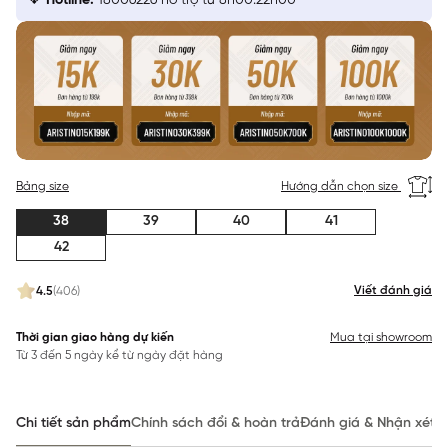
Hotline:
18006226 hỗ trợ từ 8h00:22h00
Bảng size
Hướng dẫn chọn size
38
39
40
41
42
Viết đánh giá
4.5
(406)
Thời gian giao hàng dự kiến
Mua tại showroom
Từ 3 đến 5 ngày kể từ ngày đặt hàng
Chi tiết sản phẩm
Chính sách đổi & hoàn trả
Đánh giá & Nhận xét