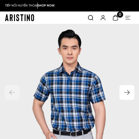
TIẾP NỐI HUYỀN THOẠI
SHOP NOW
0