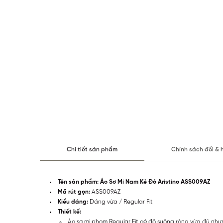
Chi tiết sản phẩm
Chính sách đổi & 
Tên sản phẩm:
Áo Sơ Mi Nam Kẻ Đỏ Aristino ASS009AZ
Mã rút gọn:
ASS009AZ
Kiểu dáng:
Dáng vừa / Regular Fit
Thiết kế:
Áo sơ mi phom Regular Fit có độ suông rộng vừa đủ nh