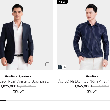
NEW
Aristino Business
Aristino
azer Nam Aristino Business
Áo Sơ Mi Dài Tay Nam Aristino
Premio 1BZ201S0H2
ALS425S0H2
3,825,000₫
4,500,000₫
1,045,000₫
1,100,000₫
15% off
5% off