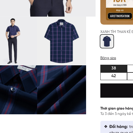
XANH TÍM THAN KẺ
Bảng size
38
42
Thời gian giao hàn
Từ 3 đến 5 ngày kể
Đổi hàng:
tr