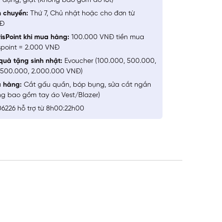
 dụng, giặt (Không bao gồm đồ lót)
n chuyển:
Thứ 7, Chủ nhật hoặc cho đơn từ
NĐ
isPoint khi mua hàng:
100.000 VNĐ tiền mua
spoint = 2.000 VNĐ
quà tặng sinh nhật:
Evoucher (100.000, 500.000,
1.500.000, 2.000.000 VNĐ)
a hàng:
Cắt gấu quần, bóp bụng, sửa cắt ngắn
ng bao gồm tay áo Vest/Blazer)
6226 hỗ trợ từ 8h00:22h00