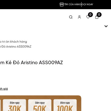
TÌM CỬA HÀNG
GỌI NGAY
0
0
no tri ân khách hàng
 Đỏ Aristino ASS009AZ
am Kẻ Đỏ Aristino ASS009AZ
nh giá