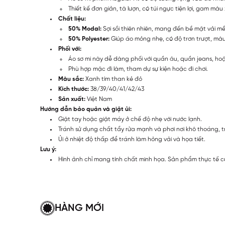
Thiết kế đơn giản, tà lượn, có túi ngực tiện lợi, gam 
Chất liệu:
50% Modal:
Sợi sồi thiên nhiên, mang đến bề mặt vải 
50% Polyester:
Giúp áo mỏng nhẹ, có độ trơn trượt, màu
Phối với:
Áo sơ mi này dễ dàng phối với quần âu, quần jeans, ho
Phù hợp mặc đi làm, tham dự sự kiện hoặc đi chơi.
Màu sắc:
Xanh tím than kẻ đỏ
Kích thước:
38/39/40/41/42/43
Sản xuất:
Việt Nam
Hướng dẫn bảo quản và giặt ủi:
Giặt tay hoặc giặt máy ở chế độ nhẹ với nước lạnh.
Tránh sử dụng chất tẩy rửa mạnh và phơi nơi khô thoáng, t
Ủi ở nhiệt độ thấp để tránh làm hỏng vải và họa tiết.
Lưu ý:
Hình ảnh chỉ mang tính chất minh họa. Sản phẩm thực tế c
HÀNG MỚI