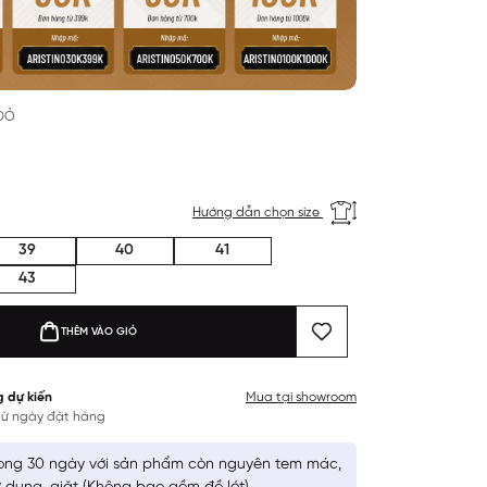
 ĐỎ
Hướng dẫn chọn size
39
40
41
43
THÊM VÀO GIỎ
g dự kiến
Mua tại showroom
 từ ngày đặt hàng
ong 30 ngày với sản phẩm còn nguyên tem mác,