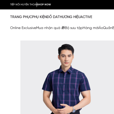
TIẾP NỐI HUYỀN THOẠI
SHOP NOW
TRANG PHỤC
PHỤ KIỆN
ĐỒ DA
THƯƠNG HIỆU
ACTIVE
Online Exclusive
Mua nhận quà 🎁
Bộ sưu tập
Hàng mới
Áo
Quần