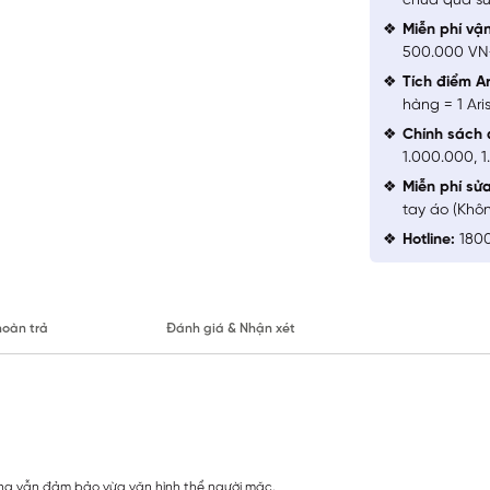
chưa qua sử
Miễn phí vậ
500.000 V
Tích điểm Ar
hàng = 1 Ari
Chính sách 
1.000.000, 
Miễn phí sử
tay áo (Khô
Hotline:
1800
hoàn trả
Đánh giá & Nhận xét
ưng vẫn đảm bảo vừa vặn hình thể người mặc.