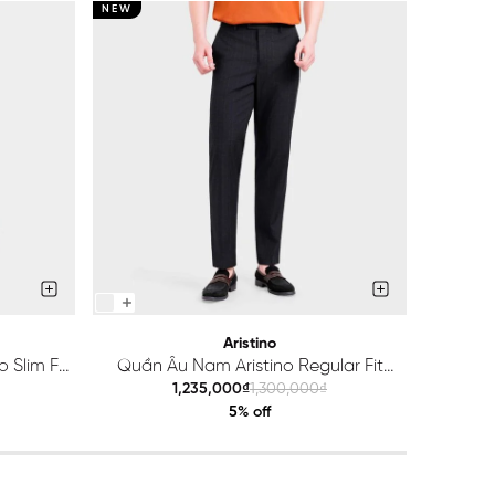
NEW
NEW
Aristino
 Slim Fit
Quần Âu Nam Aristino Regular Fit
Quầ
ATR203S0H2
1,235,000₫
1,300,000₫
5% off