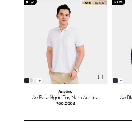
NEW
NEW
Aristino
Áo Polo Ngắn Tay Nam Aristino
Áo Bl
Regular APS615EDP01
700,000₫