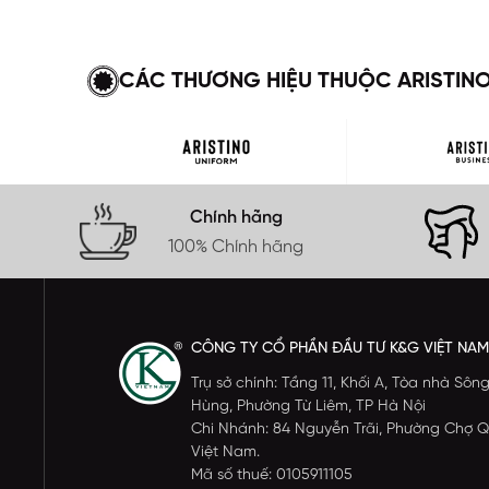
CÁC THƯƠNG HIỆU THUỘC ARISTIN
Chính hãng
100% Chính hãng
CÔNG TY CỔ PHẦN ĐẦU TƯ K&G VIỆT NAM
Trụ sở chính: Tầng 11, Khối A, Tòa nhà S
Hùng, Phường Từ Liêm, TP Hà Nội
Chi Nhánh: 84 Nguyễn Trãi, Phường Chợ Q
Việt Nam.
Mã số thuế: 0105911105