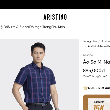
Bộ Đồ
Suits & Blazer
Đồ Mặc Trong
Phụ Kiện
Trang chủ
Aristi
Áo Sơ Mi Nam Kẻ
Aristino
Áo Sơ Mi N
895,000đ
(Giá đã bao gồm VAT)
Viết đá
4.5
(406)