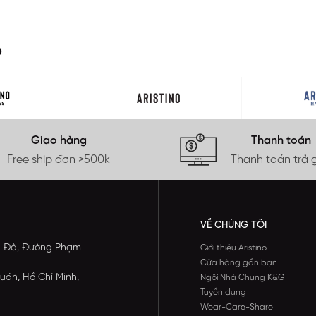
O
Giao hàng
Thanh toán
Free ship đơn >500k
Thanh toán trả 
VỀ CHÚNG TÔI
ông Đà, Đường Phạm
Giới thiệu Aristino
Cửa hàng gần bạn
uán, Hồ Chí Minh,
Ngôi Nhà Chung K&G
Tuyển dụng
Wear-Care-Share