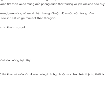
màu xanh tím than kẻ đỏ mang đến phong cách thời thượng và lịch lãm cho các quý
mềm mại, mịn màng và sự dễ chịu cho người mặc dù ở mùa nào trong năm.
 sắc sắc nét và giữ màu tốt theo thời gian.
ặc áo khoác casual.
ránh ánh nắng trực tiếp.
ó thể khác về màu sắc do ánh sáng khi chụp hoặc màn hình hiển thị của thiết b