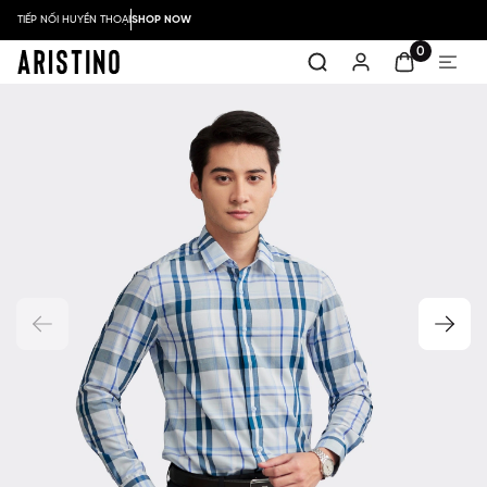
TIẾP NỐI HUYỀN THOẠI
SHOP NOW
0