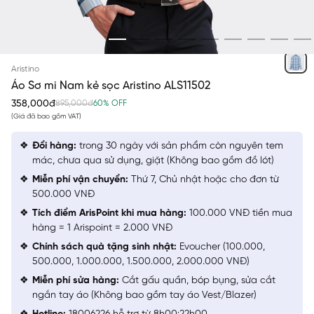
XANH KẺ
Aristino
Áo Sơ mi Nam kẻ sọc Aristino ALS11502
358,000đ
895,000đ
60% OFF
(Giá đã bao gồm VAT)
Đổi hàng:
trong 30 ngày với sản phẩm còn nguyên tem
mác, chưa qua sử dụng, giặt (Không bao gồm đồ lót)
Miễn phí vận chuyển:
Thứ 7, Chủ nhật hoặc cho đơn từ
500.000 VNĐ
Tích điểm ArisPoint khi mua hàng:
100.000 VNĐ tiền mua
hàng = 1 Arispoint = 2.000 VNĐ
Chính sách quà tặng sinh nhật:
Evoucher (100.000,
500.000, 1.000.000, 1.500.000, 2.000.000 VNĐ)
Miễn phí sửa hàng:
Cắt gấu quần, bóp bụng, sửa cắt
ngắn tay áo (Không bao gồm tay áo Vest/Blazer)