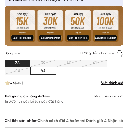
Hotline:
18006226 hỗ trợ từ 8h00:22h00
Bảng size
Hướng dẫn chọn size
38
39
40
41
42
43
Viết đánh giá
4.5
(406)
Thời gian giao hàng dự kiến
Mua tại showroom
Từ 3 đến 5 ngày kể từ ngày đặt hàng
Chi tiết sản phẩm
Chính sách đổi & hoàn trả
Đánh giá & Nhận xét