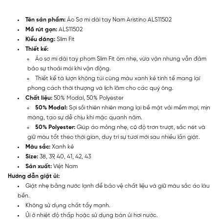
Tên sản phẩm:
Áo Sơ mi dài tay Nam Aristino ALS11502
Mã rút gọn:
ALS11502
Kiểu dáng:
Slim Fit
Thiết kế:
Áo sơ mi dài tay phom Slim Fit ôm nhẹ, vừa vặn nhưng vẫn đảm
bảo sự thoải mái khi vận động.
Thiết kế tà lượn không túi cùng màu xanh kẻ tinh tế mang lại
phong cách thời thượng và lịch lãm cho các quý ông.
Chất liệu:
50% Modal, 50% Polyester
50% Modal:
Sợi sồi thiên nhiên mang lại bề mặt vải mềm mại, mịn
màng, tạo sự dễ chịu khi mặc quanh năm.
50% Polyester:
Giúp áo mỏng nhẹ, có độ trơn trượt, sắc nét và
giữ màu tốt theo thời gian, duy trì sự tươi mới sau nhiều lần giặt.
Màu sắc:
Xanh kẻ
Size:
38, 39, 40, 41, 42, 43
Sản xuất:
Việt Nam
Hướng dẫn giặt ủi:
Giặt nhẹ bằng nước lạnh để bảo vệ chất liệu và giữ màu sắc áo lâu
bền.
Không sử dụng chất tẩy mạnh.
Ủi ở nhiệt độ thấp hoặc sử dụng bàn ủi hơi nước.