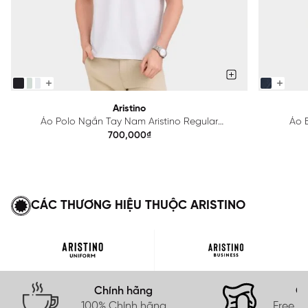
Aristino
Áo Polo Ngắn Tay Nam Aristino Regular
Áo B
APS615EDP01
700,000₫
CÁC THƯƠNG HIỆU THUỘC ARISTINO
Chính hãng
Gi
100% Chính hãng
Free s