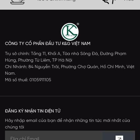
CÔNG TY CỔ PHẦN ĐẦU TƯ K&G VIỆT NAM
Trụ sở chính: Tầng 11, Khối A, Tòa nhà Sông Đà, Đường Phạm
Hùng, Phường Từ Liêm, TP Hà Nội
Chi Nhánh: 84 Nguyễn Trãi, Phường Chợ Quán, Hồ Chí Minh, Việt
Nam.
Mã số thuế: 0105911105
ĐĂNG KÝ NHẬN TIN ĐIỆN TỬ
Hãy nhập email của bạn để nhận những tin tức mới nhất của
chúng tôi