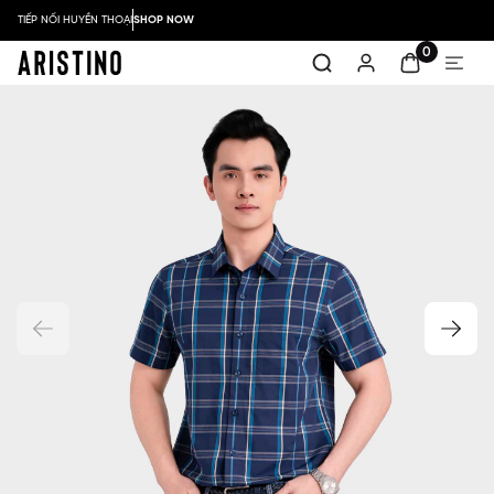
TIẾP NỐI HUYỀN THOẠI
SHOP NOW
0