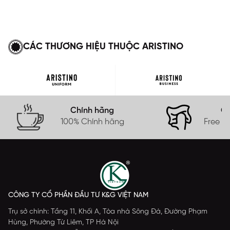
CÁC THƯƠNG HIỆU THUỘC ARISTINO
Chính hãng
Gi
100% Chính hãng
Free s
CÔNG TY CỔ PHẦN ĐẦU TƯ K&G VIỆT NAM
Trụ sở chính: Tầng 11, Khối A, Tòa nhà Sông Đà, Đường Phạm
Hùng, Phường Từ Liêm, TP Hà Nội