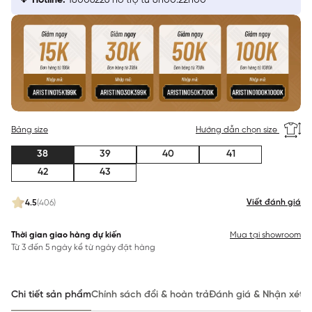
Hotline:
18006226 hỗ trợ từ 8h00:22h00
Bảng size
Hướng dẫn chọn size
38
39
40
41
42
43
Viết đánh giá
4.5
(406)
Thời gian giao hàng dự kiến
Mua tại showroom
Từ 3 đến 5 ngày kể từ ngày đặt hàng
Chi tiết sản phẩm
Chính sách đổi & hoàn trả
Đánh giá & Nhận xét