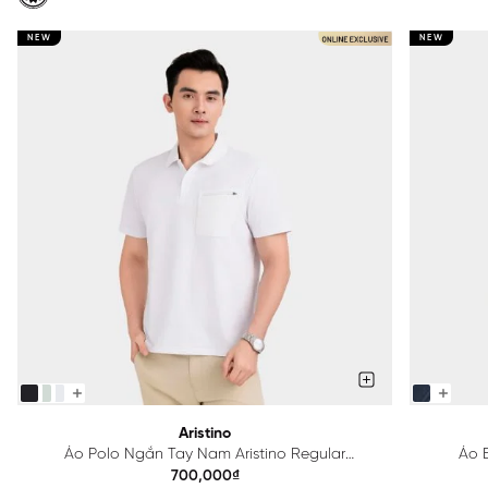
NEW
NEW
Aristino
Áo Polo Ngắn Tay Nam Aristino Regular
Áo B
APS615EDP01
700,000₫