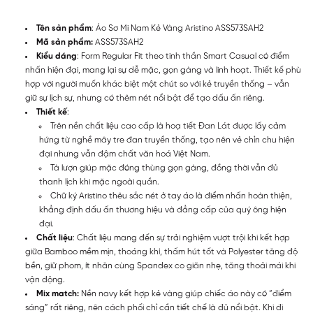
Tên sản phẩm
: Áo Sơ Mi Nam Kẻ Vàng Aristino ASS573SAH2
Mã sản phẩm:
ASS573SAH2
Kiểu dáng
: Form Regular Fit theo tinh thần Smart Casual có điểm
nhấn hiện đại, mang lại sự dễ mặc, gọn gàng và linh hoạt. Thiết kế phù
hợp với người muốn khác biệt một chút so với kẻ truyền thống – vẫn
giữ sự lịch sự, nhưng có thêm nét nổi bật để tạo dấu ấn riêng.
Thiết kế
:
Trên nền chất liệu cao cấp là hoạ tiết Đan Lát được lấy cảm
hứng từ nghề mây tre đan truyền thống, tạo nên vẻ chỉn chu hiện
đại nhưng vẫn đậm chất văn hoá Việt Nam.
Tà lượn giúp mặc đóng thùng gọn gàng, đồng thời vẫn đủ
thanh lịch khi mặc ngoài quần.
Chữ ký Aristino thêu sắc nét ở tay áo là điểm nhấn hoàn thiện,
khẳng định dấu ấn thương hiệu và đẳng cấp của quý ông hiện
đại.
Chất liệu
: Chất liệu mang đến sự trải nghiệm vượt trội khi kết hợp
giữa Bamboo mềm mịn, thoáng khí, thấm hút tốt và Polyester tăng độ
bền, giữ phom, ít nhăn cùng Spandex co giãn nhẹ, tăng thoải mái khi
vận động.
Mix match:
Nền navy kết hợp kẻ vàng giúp chiếc áo này có “điểm
sáng” rất riêng, nên cách phối chỉ cần tiết chế là đủ nổi bật. Khi đi