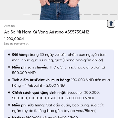
XANH TÍM THAN KẺ VÀNG
Aristino
Áo Sơ Mi Nam Kẻ Vàng Aristino ASS573SAH2
1,200,000đ
(Giá đã bao gồm VAT)
Đổi hàng:
trong 30 ngày với sản phẩm còn nguyên tem
mác, chưa qua sử dụng, giặt (Không bao gồm đồ lót)
Miễn phí vận chuyển:
Thứ 7, Chủ nhật hoặc cho đơn từ
500.000 VNĐ
Tích điểm ArisPoint khi mua hàng:
100.000 VNĐ tiền mua
hàng = 1 Arispoint = 2.000 VNĐ
Chính sách quà tặng sinh nhật:
Evoucher (100.000,
500.000, 1.000.000, 1.500.000, 2.000.000 VNĐ)
Miễn phí sửa hàng:
Cắt gấu quần, bóp bụng, sửa cắt
ngắn tay áo (Không bao gồm tay áo Vest/Blazer)