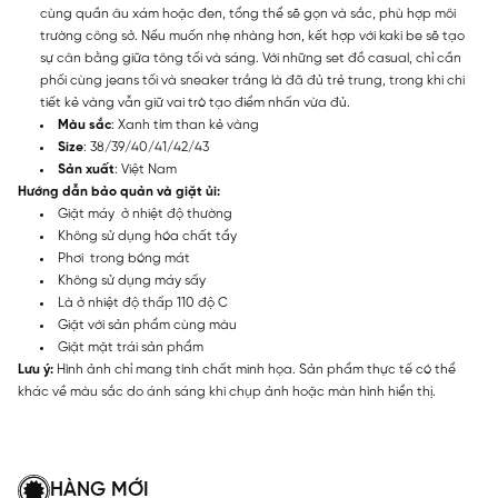
cùng quần âu xám hoặc đen, tổng thể sẽ gọn và sắc, phù hợp môi
trường công sở. Nếu muốn nhẹ nhàng hơn, kết hợp với kaki be sẽ tạo
sự cân bằng giữa tông tối và sáng. Với những set đồ casual, chỉ cần
phối cùng jeans tối và sneaker trắng là đã đủ trẻ trung, trong khi chi
tiết kẻ vàng vẫn giữ vai trò tạo điểm nhấn vừa đủ.
Màu sắc
: Xanh tím than kẻ vàng
Size
: 38/39/40/41/42/43
Sản xuất
: Việt Nam
Hướng dẫn bảo quản và giặt ủi:
Giặt máy ở nhiệt độ thường
Không sử dụng hóa chất tẩy
Phơi trong bóng mát
Không sử dụng máy sấy
Là ở nhiệt độ thấp 110 độ C
Giặt với sản phẩm cùng màu
Giặt mặt trái sản phẩm
Lưu ý:
Hình ảnh chỉ mang tính chất minh họa. Sản phẩm thực tế có thể
khác về màu sắc do ánh sáng khi chụp ảnh hoặc màn hình hiển thị.
HÀNG MỚI