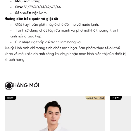
Màu sắc
: Trắng
Size:
38/39/40/41/42/43/44
Sản xuất:
Việt Nam
Hướng dẫn bảo quản và giặt ủi:
Giặt tay hoặc giặt máy ở chế độ nhẹ với nước lạnh.
Tránh sử dụng chất tẩy rửa mạnh và phơi nơi khô thoáng, tránh
ánh nắng trực tiếp.
Ủi ở nhiệt độ thấp để tránh làm hỏng vải.
Lưu ý:
Hình ảnh chỉ mang tính chất minh họa. Sản phẩm thực tế có thể
khác về màu sắc do ánh sáng khi chụp hoặc màn hình hiển thị của thiết bị
khách hàng.
HÀNG MỚI
NEW
NEW