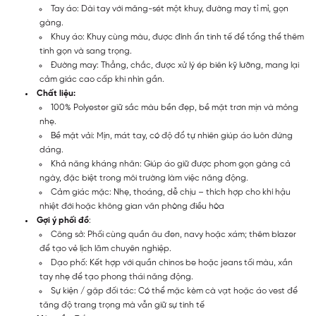
Tay áo: Dài tay với măng-sét một khuy, đường may tỉ mỉ, gọn
gàng.
Khuy áo: Khuy cùng màu, được đính ẩn tinh tế để tổng thể thêm
tinh gọn và sang trọng.
Đường may: Thẳng, chắc, được xử lý ép biên kỹ lưỡng, mang lại
cảm giác cao cấp khi nhìn gần.
Chất liệu:
100% Polyester giữ sắc màu bền đẹp, bề mặt trơn mịn và mỏng
nhẹ.
Bề mặt vải: Mịn, mát tay, có độ đổ tự nhiên giúp áo luôn đứng
dáng.
Khả năng kháng nhăn: Giúp áo giữ được phom gọn gàng cả
ngày, đặc biệt trong môi trường làm việc năng động.
Cảm giác mặc: Nhẹ, thoáng, dễ chịu – thích hợp cho khí hậu
nhiệt đới hoặc không gian văn phòng điều hòa
Gợi ý phối đồ
:
Công sở: Phối cùng quần âu đen, navy hoặc xám; thêm blazer
để tạo vẻ lịch lãm chuyên nghiệp.
Dạo phố: Kết hợp với quần chinos be hoặc jeans tối màu, xắn
tay nhẹ để tạo phong thái năng động.
Sự kiện / gặp đối tác: Có thể mặc kèm cà vạt hoặc áo vest để
tăng độ trang trọng mà vẫn giữ sự tinh tế