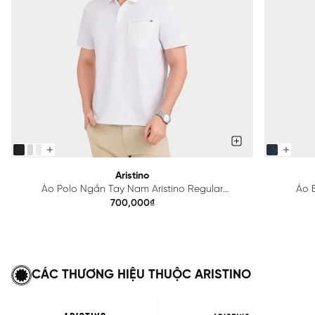
Aristino
Áo Polo Ngắn Tay Nam Aristino Regular
Áo B
APS615EDP01
700,000₫
CÁC THƯƠNG HIỆU THUỘC ARISTINO