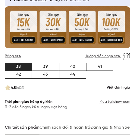
Hotline:
18006226 hỗ trợ từ 8h00:22h00
Bảng size
Hướng dẫn chọn size
38
39
40
41
42
43
44
Viết đánh giá
4.5
(406)
Thời gian giao hàng dự kiến
Mua tại showroom
Từ 3 đến 5 ngày kể từ ngày đặt hàng
Chi tiết sản phẩm
Chính sách đổi & hoàn trả
Đánh giá & Nhận xét