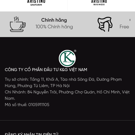
Chính hãng
Gi
100% Chính hãng
Free s
CÔNG TY CỔ PHẦN ĐẦU TƯ K&G VIỆT NAM
Trụ sở chính: Tầng 11, Khối A, Tòa nhà Sông Đà, Đường Phạm
Hùng, Phường Từ Liêm, TP Hà Nội
Chi Nhánh: 84 Nguyễn Trãi, Phường Chợ Quán, Hồ Chí Minh, Việt
Nam.
Mã số thuế: 0105911105