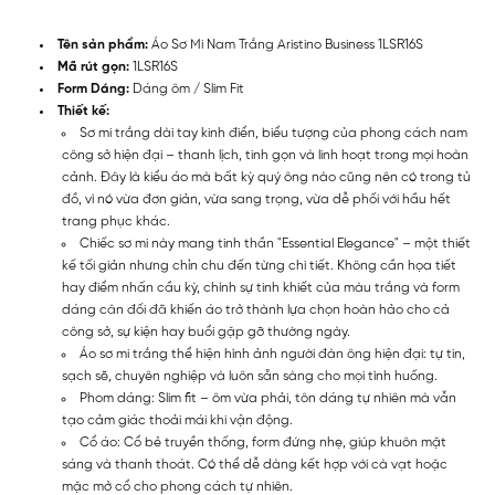
Tên sản phẩm:
Áo Sơ Mi Nam Trắng Aristino Business 1LSR16S
Mã rút gọn:
1LSR16S
Form Dáng:
Dáng ôm / Slim Fit
Thiết kế:
Sơ mi trắng dài tay kinh điển, biểu tượng của phong cách nam
công sở hiện đại – thanh lịch, tinh gọn và linh hoạt trong mọi hoàn
cảnh. Đây là kiểu áo mà bất kỳ quý ông nào cũng nên có trong tủ
đồ, vì nó vừa đơn giản, vừa sang trọng, vừa dễ phối với hầu hết
trang phục khác.
Chiếc sơ mi này mang tinh thần "Essential Elegance" – một thiết
kế tối giản nhưng chỉn chu đến từng chi tiết. Không cần họa tiết
hay điểm nhấn cầu kỳ, chính sự tinh khiết của màu trắng và form
dáng cân đối đã khiến áo trở thành lựa chọn hoàn hảo cho cả
công sở, sự kiện hay buổi gặp gỡ thường ngày.
Áo sơ mi trắng thể hiện hình ảnh người đàn ông hiện đại: tự tin,
sạch sẽ, chuyên nghiệp và luôn sẵn sàng cho mọi tình huống.
Phom dáng: Slim fit – ôm vừa phải, tôn dáng tự nhiên mà vẫn
tạo cảm giác thoải mái khi vận động.
Cổ áo: Cổ bẻ truyền thống, form đứng nhẹ, giúp khuôn mặt
sáng và thanh thoát. Có thể dễ dàng kết hợp với cà vạt hoặc
mặc mở cổ cho phong cách tự nhiên.