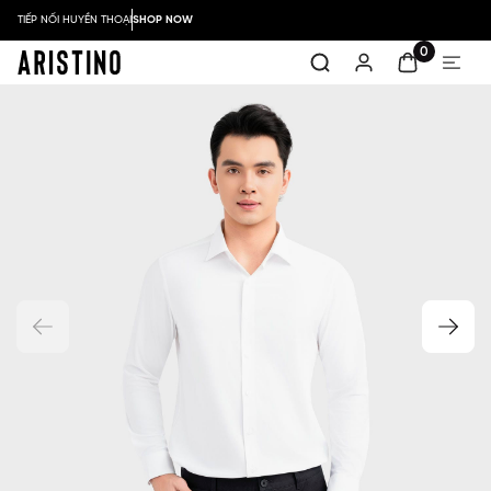
TIẾP NỐI HUYỀN THOẠI
SHOP NOW
0