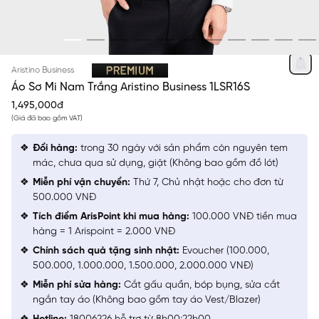
TRẮNG
Aristino Business
Áo Sơ Mi Nam Trắng Aristino Business 1LSR16S
1,495,000đ
(Giá đã bao gồm VAT)
Đổi hàng:
trong 30 ngày với sản phẩm còn nguyên tem
mác, chưa qua sử dụng, giặt (Không bao gồm đồ lót)
Miễn phí vận chuyển:
Thứ 7, Chủ nhật hoặc cho đơn từ
500.000 VNĐ
Tích điểm ArisPoint khi mua hàng:
100.000 VNĐ tiền mua
hàng = 1 Arispoint = 2.000 VNĐ
Chính sách quà tặng sinh nhật:
Evoucher (100.000,
500.000, 1.000.000, 1.500.000, 2.000.000 VNĐ)
Miễn phí sửa hàng:
Cắt gấu quần, bóp bụng, sửa cắt
ngắn tay áo (Không bao gồm tay áo Vest/Blazer)