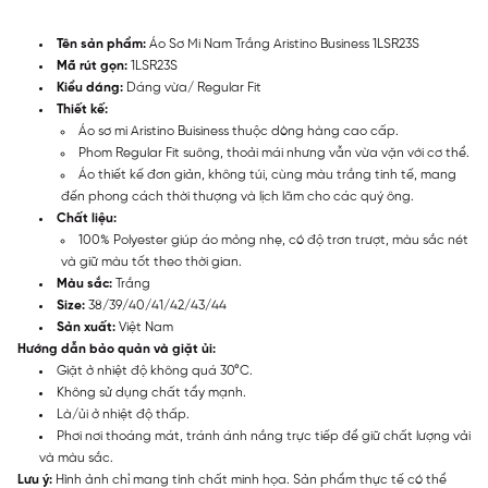
Tên sản phẩm:
Áo Sơ Mi Nam Trắng Aristino Business 1LSR23S
Mã rút gọn:
1LSR23S
Kiểu dáng:
Dáng vừa/ Regular Fit
Thiết kế:
Áo sơ mi Aristino Buisiness thuộc dòng hàng cao cấp.
Phom Regular Fit suông, thoải mái nhưng vẫn vừa vặn với cơ thể.
Áo thiết kế đơn giản, không túi, cùng màu trắng tinh tế, mang
đến phong cách thời thượng và lịch lãm cho các quý ông.
Chất liệu:
100% Polyester giúp áo mỏng nhẹ, có độ trơn trượt, màu sắc nét
và giữ màu tốt theo thời gian.
Màu sắc:
Trắng
Size:
38/39/40/41/42/43/44
Sản xuất:
Việt Nam
Hướng dẫn bảo quản và giặt ủi:
Giặt ở nhiệt độ không quá 30°C.
Không sử dụng chất tẩy mạnh.
Là/ủi ở nhiệt độ thấp.
Phơi nơi thoáng mát, tránh ánh nắng trực tiếp để giữ chất lượng vải
và màu sắc.
Lưu ý:
Hình ảnh chỉ mang tính chất minh họa. Sản phẩm thực tế có thể