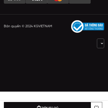
Bản quyền © 2024 KGVIETNAM
THÊM VÀO GIỎ