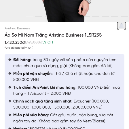
TRẮNG
Aristino Business
Áo Sơ Mi Nam Trắng Aristino Business 1LSR23S
1,420,250đ
1,495,000đ
5% OFF
(Giá đã bao gồm VAT)
Đổi hàng:
trong 30 ngày với sản phẩm còn nguyên tem
mác, chưa qua sử dụng, giặt (Không bao gồm đồ lót)
Miễn phí vận chuyển:
Thứ 7, Chủ nhật hoặc cho đơn từ
500.000 VNĐ
Tích điểm ArisPoint khi mua hàng:
100.000 VNĐ tiền mua
hàng = 1 Arispoint = 2.000 VNĐ
Chính sách quà tặng sinh nhật:
Evoucher (100.000,
500.000, 1.000.000, 1.500.000, 2.000.000 VNĐ)
Miễn phí sửa hàng:
Cắt gấu quần, bóp bụng, sửa cắt
ngắn tay áo (Không bao gồm tay áo Vest/Blazer)