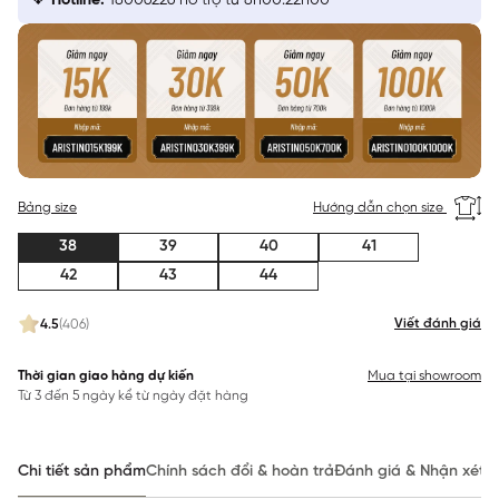
Hotline:
18006226 hỗ trợ từ 8h00:22h00
Bảng size
Hướng dẫn chọn size
38
39
40
41
42
43
44
Viết đánh giá
4.5
(406)
Thời gian giao hàng dự kiến
Mua tại showroom
Từ 3 đến 5 ngày kể từ ngày đặt hàng
Chi tiết sản phẩm
Chính sách đổi & hoàn trả
Đánh giá & Nhận xét