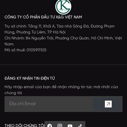
CÔNG TY CỔ PHẦN ĐẦU TƯ K&G VIỆT NAM
Trụ sở chính: Tầng 11, Khối A, Tòa nhà Sông Đà, Đường Phạm
Hùng, Phường Từ Liêm, TP Hà Nội
Chi Nhánh: 84 Nguyễn Trãi, Phường Chợ Quán, Hồ Chí Minh, Việt
Nam.
Mã số thuế: 0105911105
ĐĂNG KÝ NHẬN TIN ĐIỆN TỬ
Hãy nhập email của bạn để nhận những tin tức mới nhất của
chúng tôi
THEO DÕI CHÚNG TÔI