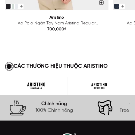
Aristino
Áo Polo Ngắn Tay Nam Aristino Regular
Áo B
APS615EDP01
700,000₫
CÁC THƯƠNG HIỆU THUỘC ARISTINO
Chính hãng
Gi
100% Chính hãng
Free s