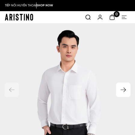
TIẾP NỐI HUYỀN THOẠI
SHOP NOW
0