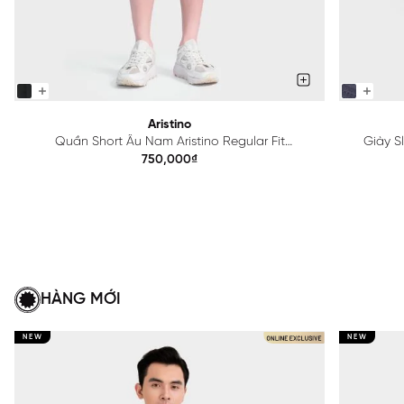
Aristino
Quần Short Âu Nam Aristino Regular Fit
Giày S
ASO092AS2
750,000₫
HÀNG MỚI
NEW
NEW