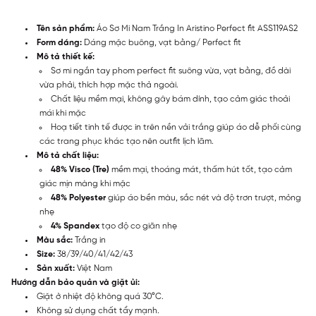
Tên sản phẩm:
Áo Sơ Mi Nam Trắng In Aristino Perfect fit ASS119AS2
Form dáng:
Dáng mặc buông, vạt bằng/ Perfect fit
Mô tả thiết kế:
Sơ mi ngắn tay phom perfect fit suông vừa, vạt bằng, đồ dài
vừa phải, thích hợp mặc thả ngoài.
Chất liệu mềm mại, không gây bám dính, tạo cảm giác thoải
mái khi mặc
Hoạ tiết tinh tế được in trên nền vải trắng giúp áo dễ phối cùng
các trang phục khác tạo nên outfit lịch lãm.
Mô tả chất liệu:
48% Visco (Tre)
mềm mại, thoáng mát, thấm hút tốt, tạo cảm
giác mịn màng khi mặc
48% Polyester
giúp áo bền màu, sắc nét và độ trơn trượt, mỏng
nhẹ
4% Spandex
tạo độ co giãn nhẹ
Màu sắc:
Trắng in
Size:
38/39/40/41/42/43
Sản xuất:
Việt Nam
Hướng dẫn bảo quản và giặt ủi:
Giặt ở nhiệt độ không quá 30°C.
Không sử dụng chất tẩy mạnh.