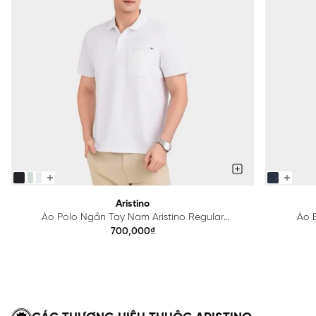
Aristino
Áo Polo Ngắn Tay Nam Aristino Regular
Áo B
APS615EDP01
700,000₫