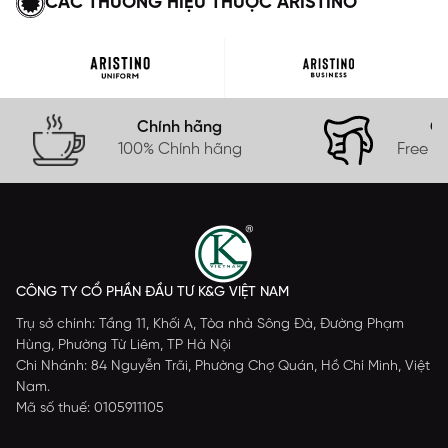
CÁC THƯƠNG HIỆU THUỘC ARISTINO
Chính hãng
Gi
100% Chính hãng
Free s
CÔNG TY CỔ PHẦN ĐẦU TƯ K&G VIỆT NAM
Trụ sở chính: Tầng 11, Khối A, Tòa nhà Sông Đà, Đường Phạm
Hùng, Phường Từ Liêm, TP Hà Nội
Chi Nhánh: 84 Nguyễn Trãi, Phường Chợ Quán, Hồ Chí Minh, Việt
Nam.
Mã số thuế: 0105911105