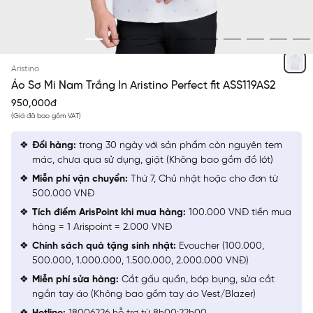
TRẮNG IN
Aristino
Áo Sơ Mi Nam Trắng In Aristino Perfect fit ASS119AS2
950,000đ
(Giá đã bao gồm VAT)
Đổi hàng:
trong 30 ngày với sản phẩm còn nguyên tem
mác, chưa qua sử dụng, giặt (Không bao gồm đồ lót)
Miễn phí vận chuyển:
Thứ 7, Chủ nhật hoặc cho đơn từ
500.000 VNĐ
Tích điểm ArisPoint khi mua hàng:
100.000 VNĐ tiền mua
hàng = 1 Arispoint = 2.000 VNĐ
Chính sách quà tặng sinh nhật:
Evoucher (100.000,
500.000, 1.000.000, 1.500.000, 2.000.000 VNĐ)
Miễn phí sửa hàng:
Cắt gấu quần, bóp bụng, sửa cắt
ngắn tay áo (Không bao gồm tay áo Vest/Blazer)