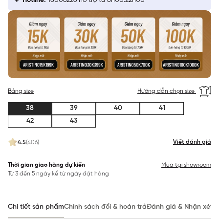
Hotline:
18006226 hỗ trợ từ 8h00:22h00
Bảng size
Hướng dẫn chọn size
38
39
40
41
42
43
Viết đánh giá
4.5
(406)
Thời gian giao hàng dự kiến
Mua tại showroom
Từ 3 đến 5 ngày kể từ ngày đặt hàng
Chi tiết sản phẩm
Chính sách đổi & hoàn trả
Đánh giá & Nhận xét