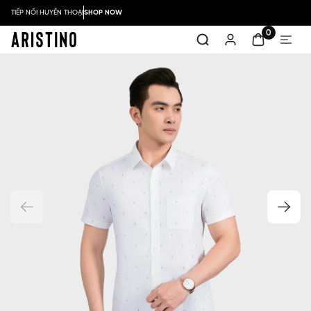
TIẾP NỐI HUYỀN THOẠI
SHOP NOW
0