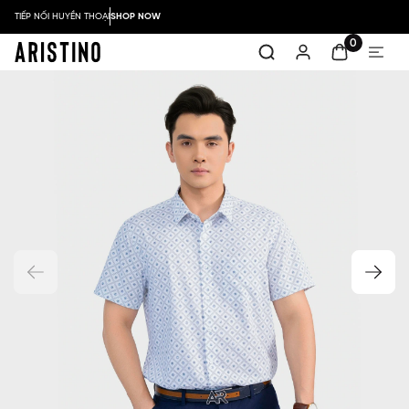
TIẾP NỐI HUYỀN THOẠI
SHOP NOW
0