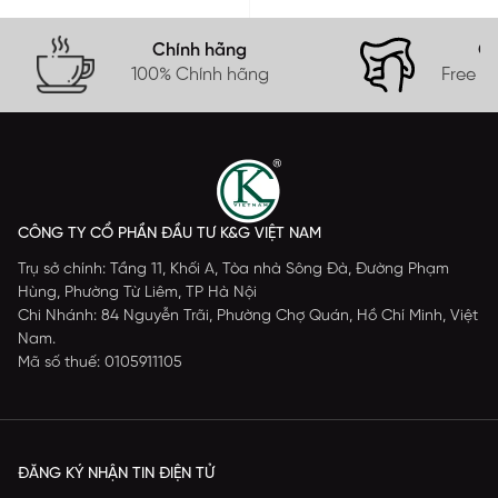
Chính hãng
Gi
100% Chính hãng
Free s
CÔNG TY CỔ PHẦN ĐẦU TƯ K&G VIỆT NAM
Trụ sở chính: Tầng 11, Khối A, Tòa nhà Sông Đà, Đường Phạm
Hùng, Phường Từ Liêm, TP Hà Nội
Chi Nhánh: 84 Nguyễn Trãi, Phường Chợ Quán, Hồ Chí Minh, Việt
Nam.
Mã số thuế: 0105911105
ĐĂNG KÝ NHẬN TIN ĐIỆN TỬ