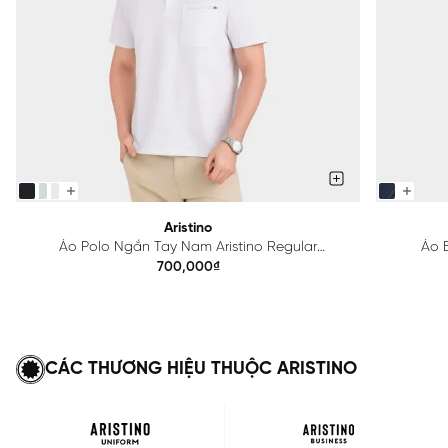
Aristino
Áo Polo Ngắn Tay Nam Aristino Regular
Áo B
APS615EDP01
700,000₫
CÁC THƯƠNG HIỆU THUỘC ARISTINO