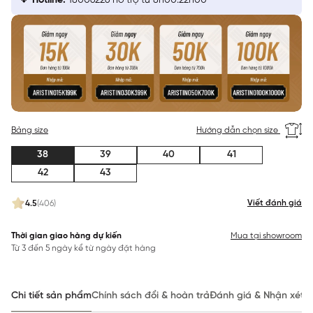
Hotline:
18006226 hỗ trợ từ 8h00:22h00
Bảng size
Hướng dẫn chọn size
38
39
40
41
42
43
Viết đánh giá
4.5
(406)
Thời gian giao hàng dự kiến
Mua tại showroom
Từ 3 đến 5 ngày kể từ ngày đặt hàng
Chi tiết sản phẩm
Chính sách đổi & hoàn trả
Đánh giá & Nhận xét