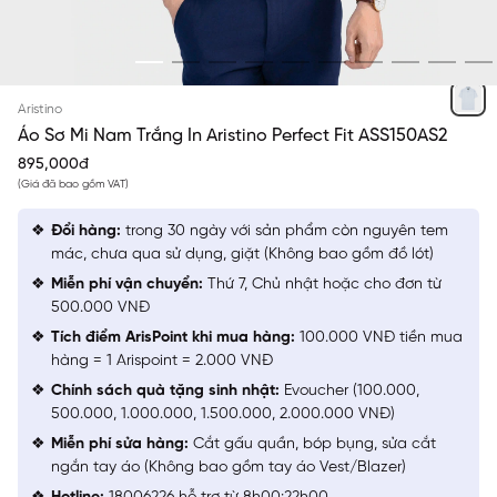
TRẮNG IN
Aristino
Áo Sơ Mi Nam Trắng In Aristino Perfect Fit ASS150AS2
895,000đ
(Giá đã bao gồm VAT)
Đổi hàng:
trong 30 ngày với sản phẩm còn nguyên tem
mác, chưa qua sử dụng, giặt (Không bao gồm đồ lót)
Miễn phí vận chuyển:
Thứ 7, Chủ nhật hoặc cho đơn từ
500.000 VNĐ
Tích điểm ArisPoint khi mua hàng:
100.000 VNĐ tiền mua
hàng = 1 Arispoint = 2.000 VNĐ
Chính sách quà tặng sinh nhật:
Evoucher (100.000,
500.000, 1.000.000, 1.500.000, 2.000.000 VNĐ)
Miễn phí sửa hàng:
Cắt gấu quần, bóp bụng, sửa cắt
ngắn tay áo (Không bao gồm tay áo Vest/Blazer)