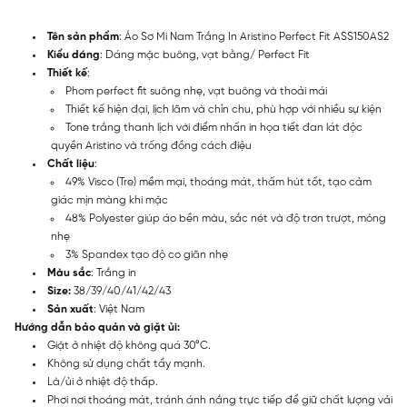
Tên sản phẩm
: Áo Sơ Mi Nam Trắng In Aristino Perfect Fit ASS150AS2
Kiểu dáng
: Dáng mặc buông, vạt bằng/ Perfect Fit
Thiết kế
:
Phom perfect fit suông nhẹ, vạt buông và thoải mái
Thiết kế hiện đại, lịch lãm và chỉn chu, phù hợp với nhiều sự kiện
Tone trắng thanh lịch với điểm nhấn in họa tiết đan lát độc
quyền Aristino và trống đồng cách điệu
Chất liệu
:
49% Visco (Tre) mềm mại, thoáng mát, thấm hút tốt, tạo cảm
giác mịn màng khi mặc
48% Polyester giúp áo bền màu, sắc nét và độ trơn trượt, mỏng
nhẹ
3% Spandex tạo độ co giãn nhẹ
Màu sắc
: Trắng in
Size:
38/39/40/41/42/43
Sản xuất
: Việt Nam
Hướng dẫn bảo quản và giặt ủi:
Giặt ở nhiệt độ không quá 30°C.
Không sử dụng chất tẩy mạnh.
Là/ủi ở nhiệt độ thấp.
Phơi nơi thoáng mát, tránh ánh nắng trực tiếp để giữ chất lượng vải