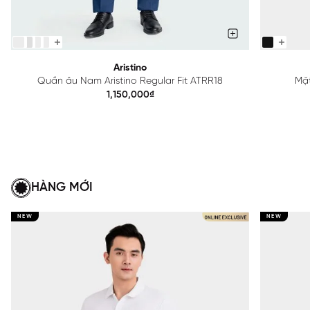
Aristino
Quần âu Nam Aristino Regular Fit ATRR18
Mặt
1,150,000₫
HÀNG MỚI
NEW
NEW