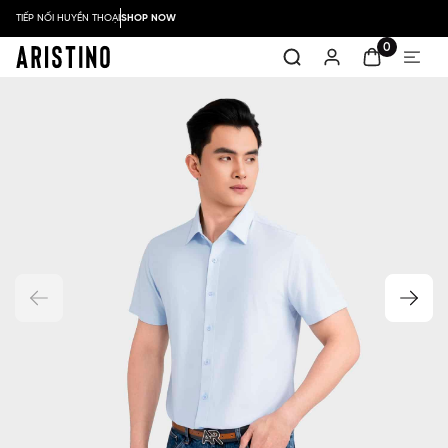
TIẾP NỐI HUYỀN THOẠI
SHOP NOW
0