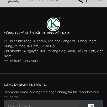
CÔNG TY CỔ PHẦN ĐẦU TƯ K&G VIỆT NAM
Trụ sở chính: Tầng 11, Khối A, Tòa nhà Sông Đà, Đường Phạm
Hùng, Phường Từ Liêm, TP Hà Nội
Chi Nhánh: 84 Nguyễn Trãi, Phường Chợ Quán, Hồ Chí Minh, Việt
Nam.
Mã số thuế: 0105911105
ĐĂNG KÝ NHẬN TIN ĐIỆN TỬ
Hãy nhập email của bạn để nhận những tin tức mới nhất của
chúng tôi