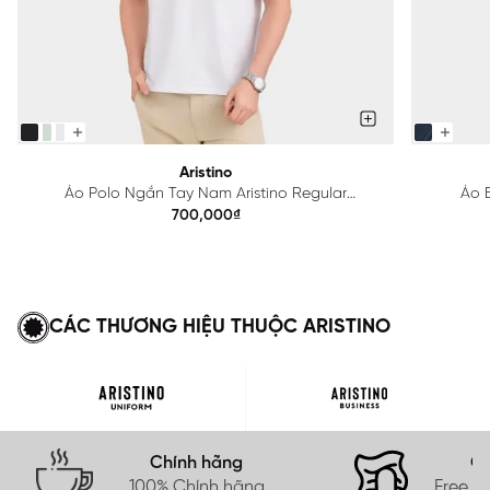
Aristino
Áo Polo Ngắn Tay Nam Aristino Regular
Áo B
APS615EDP01
700,000₫
CÁC THƯƠNG HIỆU THUỘC ARISTINO
Chính hãng
Gi
100% Chính hãng
Free s