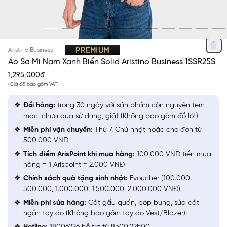
XANH BIỂN SOLID
Aristino Business
Áo Sơ Mi Nam Xanh Biển Solid Aristino Business 1SSR25S
1,295,000đ
(Giá đã bao gồm VAT)
Đổi hàng:
trong 30 ngày với sản phẩm còn nguyên tem
mác, chưa qua sử dụng, giặt (Không bao gồm đồ lót)
Miễn phí vận chuyển:
Thứ 7, Chủ nhật hoặc cho đơn từ
500.000 VNĐ
Tích điểm ArisPoint khi mua hàng:
100.000 VNĐ tiền mua
hàng = 1 Arispoint = 2.000 VNĐ
Chính sách quà tặng sinh nhật:
Evoucher (100.000,
500.000, 1.000.000, 1.500.000, 2.000.000 VNĐ)
Miễn phí sửa hàng:
Cắt gấu quần, bóp bụng, sửa cắt
ngắn tay áo (Không bao gồm tay áo Vest/Blazer)