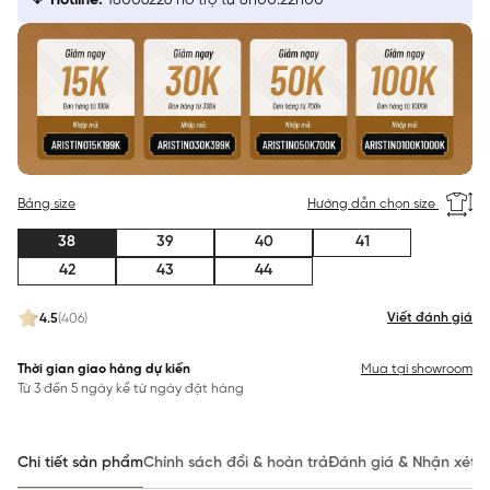
Hotline:
18006226 hỗ trợ từ 8h00:22h00
Bảng size
Hướng dẫn chọn size
38
39
40
41
42
43
44
Viết đánh giá
4.5
(406)
Thời gian giao hàng dự kiến
Mua tại showroom
Từ 3 đến 5 ngày kể từ ngày đặt hàng
Chi tiết sản phẩm
Chính sách đổi & hoàn trả
Đánh giá & Nhận xét