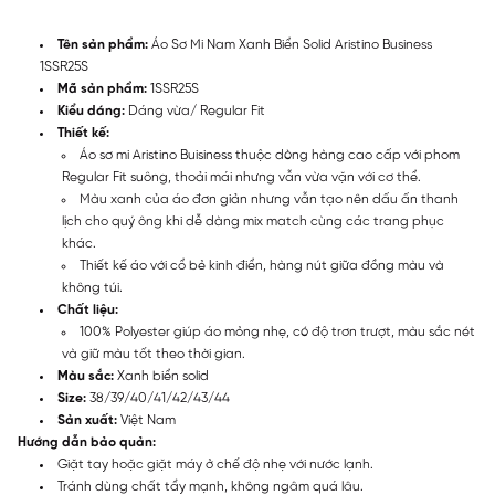
Tên sản phẩm:
Áo Sơ Mi Nam Xanh Biển Solid Aristino Business
1SSR25S
Mã sản phẩm:
1SSR25S
Kiểu dáng:
Dáng vừa/ Regular Fit
Thiết kế:
Áo sơ mi Aristino Buisiness thuộc dòng hàng cao cấp với phom
Regular Fit suông, thoải mái nhưng vẫn vừa vặn với cơ thể.
Màu xanh của áo đơn giản nhưng vẫn tạo nên dấu ấn thanh
lịch cho quý ông khi dễ dàng mix match cùng các trang phục
khác.
Thiết kế áo với cổ bẻ kinh điển, hàng nút giữa đồng màu và
không túi.
Chất liệu:
100% Polyester giúp áo mỏng nhẹ, có độ trơn trượt, màu sắc nét
và giữ màu tốt theo thời gian.
Màu sắc:
Xanh biển solid
Size:
38/39/40/41/42/43/44
Sản xuất:
Việt Nam
Hướng dẫn bảo quản:
Giặt tay hoặc giặt máy ở chế độ nhẹ với nước lạnh.
Tránh dùng chất tẩy mạnh, không ngâm quá lâu.