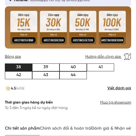
Hotline:
18006226 hỗ trợ từ 8h00:22h00
Bảng size
Hướng dẫn chọn size
38
39
40
41
42
43
44
Viết đánh giá
4.5
(406)
Thời gian giao hàng dự kiến
Mua tại showroom
Từ 3 đến 5 ngày kể từ ngày đặt hàng
Chi tiết sản phẩm
Chính sách đổi & hoàn trả
Đánh giá & Nhận xét