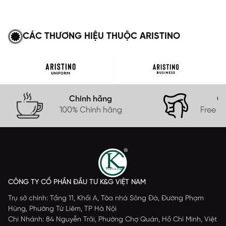
CÁC THƯƠNG HIỆU THUỘC ARISTINO
Chính hãng
Gi
100% Chính hãng
Free s
CÔNG TY CỔ PHẦN ĐẦU TƯ K&G VIỆT NAM
Trụ sở chính: Tầng 11, Khối A, Tòa nhà Sông Đà, Đường Phạm
Hùng, Phường Từ Liêm, TP Hà Nội
Chi Nhánh: 84 Nguyễn Trãi, Phường Chợ Quán, Hồ Chí Minh, Việt