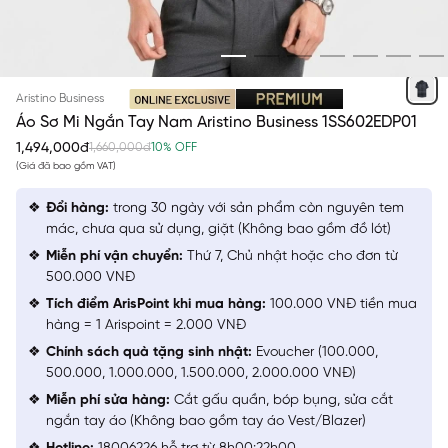
ĐEN KẺ TRẮNG
Aristino Business
Áo Sơ Mi Ngắn Tay Nam Aristino Business 1SS602EDP01
1,494,000đ
1,660,000đ
10% OFF
(Giá đã bao gồm VAT)
Đổi hàng:
trong 30 ngày với sản phẩm còn nguyên tem
mác, chưa qua sử dụng, giặt (Không bao gồm đồ lót)
Miễn phí vận chuyển:
Thứ 7, Chủ nhật hoặc cho đơn từ
500.000 VNĐ
Tích điểm ArisPoint khi mua hàng:
100.000 VNĐ tiền mua
hàng = 1 Arispoint = 2.000 VNĐ
Chính sách quà tặng sinh nhật:
Evoucher (100.000,
500.000, 1.000.000, 1.500.000, 2.000.000 VNĐ)
Miễn phí sửa hàng:
Cắt gấu quần, bóp bụng, sửa cắt
ngắn tay áo (Không bao gồm tay áo Vest/Blazer)