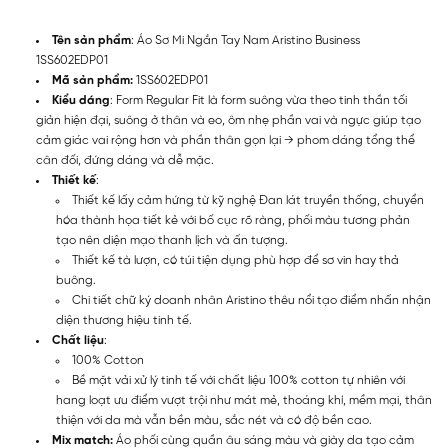
Tên sản phẩm
: Áo Sơ Mi Ngắn Tay Nam Aristino Business
1SS602EDP01
Mã sản phẩm:
1SS602EDP01
Kiểu dáng
: Form Regular Fit là form suông vừa theo tinh thần tối
giản hiện đại, suông ở thân và eo, ôm nhẹ phần vai và ngực giúp tạo
cảm giác vai rộng hơn và phần thân gọn lại → phom dáng tổng thể
cân đối, đứng dáng và dễ mặc.
Thiết kế
:
Thiết kế lấy cảm hứng từ kỹ nghệ Đan lát truyền thống, chuyển
hóa thành họa tiết kẻ với bố cục rõ ràng, phối màu tương phản
tạo nên diện mạo thanh lịch và ấn tượng.
Thiết kế tà lượn, có túi tiện dụng phù hợp để sơ vin hay thả
buông.
Chi tiết chữ ký doanh nhân Aristino thêu nổi tạo điểm nhấn nhận
diện thương hiệu tinh tế.
Chất liệu
:
100% Cotton
Bề mặt vải xử lý tinh tế với chất liệu 100% cotton tự nhiên với
hang loạt ưu điểm vượt trội như mát mẻ, thoáng khí, mềm mại, thân
thiện với da mà vẫn bền màu, sắc nét và có độ bền cao.
Mix match:
Áo phối cùng quần âu sáng màu và giày da tạo cảm