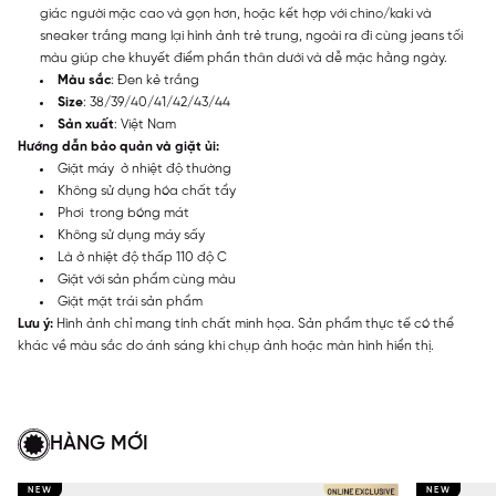
giác người mặc cao và gọn hơn, hoặc kết hợp với chino/kaki và
sneaker trắng mang lại hình ảnh trẻ trung, ngoài ra đi cùng jeans tối
màu giúp che khuyết điểm phần thân dưới và dễ mặc hằng ngày.
Màu sắc
: Đen kẻ trắng
Size
: 38/39/40/41/42/43/44
Sản xuất
: Việt Nam
Hướng dẫn bảo quản và giặt ủi:
Giặt máy ở nhiệt độ thường
Không sử dụng hóa chất tẩy
Phơi trong bóng mát
Không sử dụng máy sấy
Là ở nhiệt độ thấp 110 độ C
Giặt với sản phẩm cùng màu
Giặt mặt trái sản phẩm
Lưu ý:
Hình ảnh chỉ mang tính chất minh họa. Sản phẩm thực tế có thể
khác về màu sắc do ánh sáng khi chụp ảnh hoặc màn hình hiển thị.
HÀNG MỚI
NEW
NEW