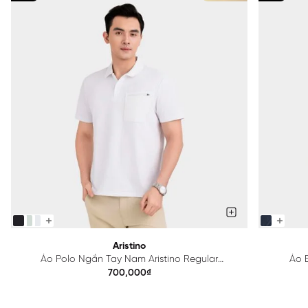
Aristino
Áo Polo Ngắn Tay Nam Aristino Regular
Áo B
APS615EDP01
700,000₫