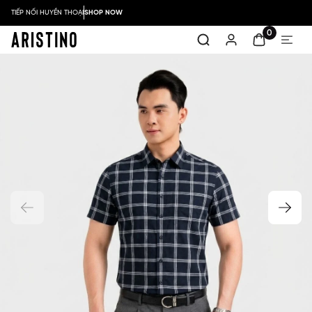
TIẾP NỐI HUYỀN THOẠI
SHOP NOW
0