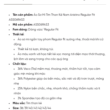
Tên sản phẩm:
Áo Sơ Mi Tím Than Kẻ Nam Aristino Regular Fit
ASS069AS3
Mã sản phẩm:
ASS069AS3
Fom dáng:
Dáng vừa/ Regular Fit
Thiết kế
:
Áo sơ mi ngắn tay phom Regular fit suông nhẹ, thoải mái khi cử
động.
Thiết kế tà lượn, không túi.
Áo màu xanh với họa tiết kẻ xọc mang tới diện mạo thời thượng,
lịch lãm và sang trọng cho các quý ông
Chất liệu:
36% Visco (Tre) mềm mại, thoáng mát, thấm hút tốt, tạo cảm
giác mịn màng khi mặc
36% Polyester giúp áo bền màu, sắc nét và độ trơn trượt, mỏng
nhẹ
25% Nylon bền chắc, nhẹ, nhanh khô, chống thấm nước và ít
nhăn
3% Spandex tạo độ co giãn nhẹ
Màu sắc:
Tím than kẻ
Size:
38/39/40/41/42/43/44