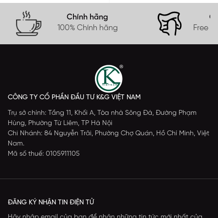
Chính hãng
Gi
100% Chính hãng
Free s
CÔNG TY CỔ PHẦN ĐẦU TƯ K&G VIỆT NAM
Trụ sở chính: Tầng 11, Khối A, Tòa nhà Sông Đà, Đường Phạm
Hùng, Phường Từ Liêm, TP Hà Nội
Chi Nhánh: 84 Nguyễn Trãi, Phường Chợ Quán, Hồ Chí Minh, Việt
Nam.
Mã số thuế: 0105911105
ĐĂNG KÝ NHẬN TIN ĐIỆN TỬ
Hãy nhập email của bạn để nhận những tin tức mới nhất của