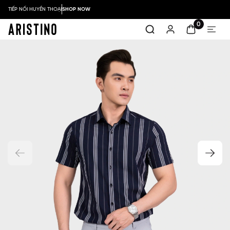
TIẾP NỐI HUYỀN THOẠI
SHOP NOW
0