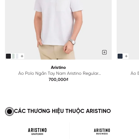
Aristino
Áo Polo Ngắn Tay Nam Aristino Regular
Áo B
APS615EDP01
700,000₫
CÁC THƯƠNG HIỆU THUỘC ARISTINO