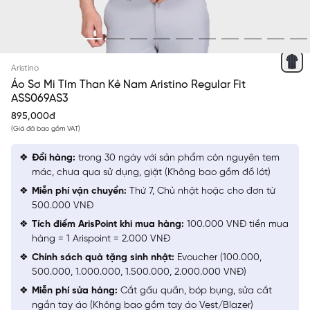
TÍM THAN KẺ
Aristino
Áo Sơ Mi Tím Than Kẻ Nam Aristino Regular Fit
ASS069AS3
895,000đ
(Giá đã bao gồm VAT)
Đổi hàng:
trong 30 ngày với sản phẩm còn nguyên tem
mác, chưa qua sử dụng, giặt (Không bao gồm đồ lót)
Miễn phí vận chuyển:
Thứ 7, Chủ nhật hoặc cho đơn từ
500.000 VNĐ
Tích điểm ArisPoint khi mua hàng:
100.000 VNĐ tiền mua
hàng = 1 Arispoint = 2.000 VNĐ
Chính sách quà tặng sinh nhật:
Evoucher (100.000,
500.000, 1.000.000, 1.500.000, 2.000.000 VNĐ)
Miễn phí sửa hàng:
Cắt gấu quần, bóp bụng, sửa cắt
ngắn tay áo (Không bao gồm tay áo Vest/Blazer)